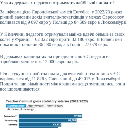
У яких державах педагоги отримують найбільші виплати?
За інформацією Європейської комісії Eurydice, у 2022/23 роках
річний валовий дохід вчителів-початківців у межах Євросоюзу
коливався від 9 897 євро у Польщі до 84 589 євро в Люксембурзі.
У Німеччині педагоги отримували майже вдвічі більше за своїх
колег у Франції – 62 322 євро проти 32 186 євро. В Іспанії цей
показник становив 36 580 євро, а в Італії – 27 079 євро.
В державах-кандидатах на приєднання до ЄС педагоги
заробляли менше ніж 12 000 євро на рік.
Річна сукупна заробітна плата для вчителів-початківців у ЄС
варіювалася від 11 826 у Словаччині до 49 015 у Люксембурзі.
Попри те, що відмінності між країнами дещо зменшились, вони
все ще залишаються.