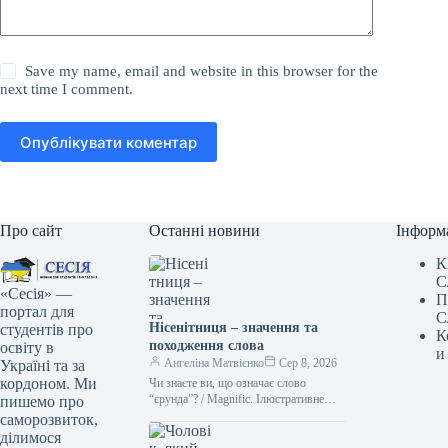
Save my name, email and website in this browser for the
next time I comment.
Опублікувати коментар
Про сайт
Останні новини
Інформ
К
С
«Сесія» —
П
портал для
С
Нісенітниця – значення та
студентів про
К
походження слова
освіту в
и
Ангеліна Матвієнко
Сер 8, 2026
Україні та за
кордоном. Ми
Чи знаєте ви, що означає слово
“єрунда”? / Magnific. Ілюстративне
пишемо про
фото Іноді походження слова буває
саморозвиток,
цікавішим за його зміст. Адже…
ділимося