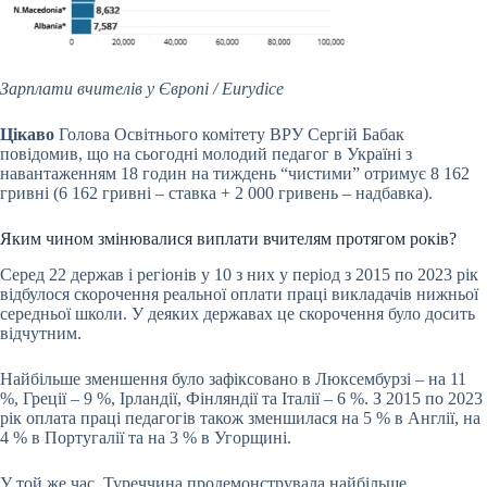
Зарплати вчителів у Європі / Eurydice
Ц️ікаво
Голова Освітнього комітету ВРУ Сергій Бабак
повідомив, що на сьогодні молодий педагог в Україні з
навантаженням 18 годин на тиждень “чистими” отримує ️8 162
гривні (6 162 гривні – ставка + 2 000 гривень – надбавка).️
Яким чином змінювалися виплати вчителям протягом років?
Серед 22 держав і регіонів у 10 з них у період з 2015 по 2023 рік
відбулося скорочення реальної оплати праці викладачів нижньої
середньої школи. У деяких державах це скорочення було досить
відчутним.
Найбільше зменшення було зафіксовано в Люксембурзі – на 11
%, Греції – 9 %, Ірландії, Фінляндії та Італії – 6 %. З 2015 по 2023
рік оплата праці педагогів також зменшилася на 5 % в Англії, на
4 % в Португалії та на 3 % в Угорщині.
У той же час, Туреччина продемонструвала найбільше