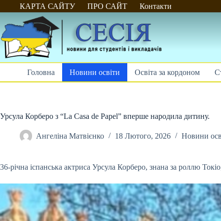
Перейти
КАРТА САЙТУ
ПРО САЙТ
Контакти
до
вмісту
Головна
Новини освіти
Освіта за кордоном
С
Урсула Корберо з “La Casa de Papel” вперше народила дитину.
Ангеліна Матвієнко
18 Лютого, 2026
Новини осв
36-річна іспанська актриса Урсула Корберо, знана за роллю Токі