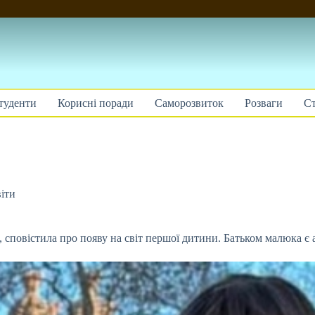
туденти
Корисні поради
Саморозвиток
Розваги
Ст
іти
о, сповістила про появу на світ першої дитини. Батьком малюка є