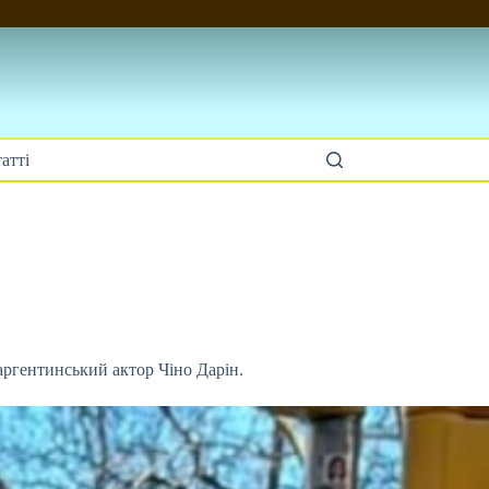
атті
 аргентинський актор Чіно Дарін.