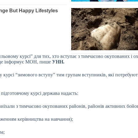
льовому курсі” для тих, хто вступає з тимчасово окупованих і ох
о це інформує МОН, пише
УНН.
 курсі “зимового вступу” тим групам вступників, які потребують
 підготовчому курсі держава надасть:
виїхали з тимчасово окупованих районів, районів активних бойо
дженням керівництва на навчання);
ра;