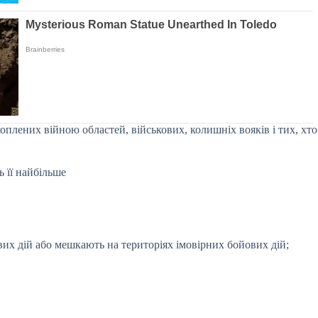
оплених війною областей, військових, колишніх вояків і тих, хто
 її найбільше
вих дій або мешкають на територіях імовірних бойових дій;