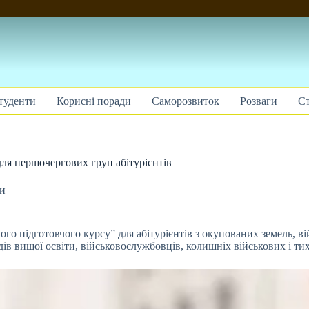
туденти
Корисні поради
Саморозвиток
Розваги
Ст
для першочергових груп абітурієнтів
ти
ого підготовчого курсу” для абітурієнтів з окупованих земель, в
дів вищої освіти, військовослужбовців, колишніх військових і ти