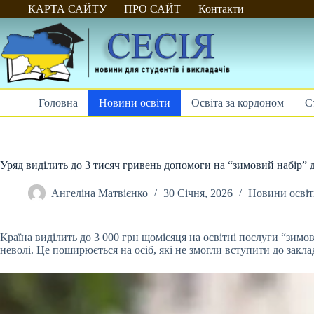
Перейти
КАРТА САЙТУ
ПРО САЙТ
Контакти
до
вмісту
Головна
Новини освіти
Освіта за кордоном
С
Уряд виділить до 3 тисяч гривень допомоги на “зимовий набір” 
Ангеліна Матвієнко
30 Січня, 2026
Новини осві
Країна виділить до 3 000 грн щомісяця на освітні послуги “зимов
неволі. Це поширюється на осіб, які не змогли вступити до закла