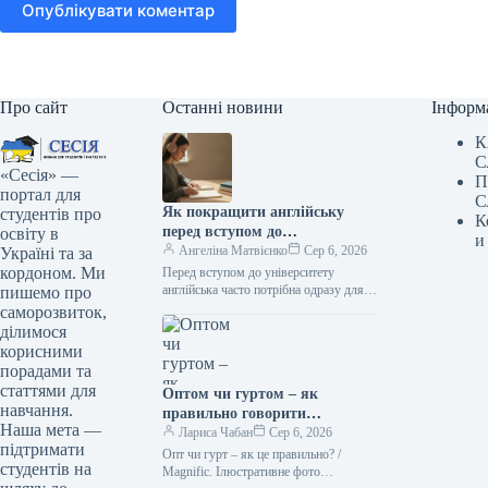
Опублікувати коментар
Про сайт
Останні новини
Інформ
К
С
«Сесія» —
П
портал для
С
Як покращити англійську
студентів про
К
перед вступом до
освіту в
и
університету: реалістичний
Ангеліна Матвієнко
Сер 6, 2026
Україні та за
план підготовки
кордоном. Ми
Перед вступом до університету
англійська часто потрібна одразу для
пишемо про
кількох завдань: скласти іспит, читати
саморозвиток,
джерела, слухати лекції й
ділимося
висловлювати думки…
корисними
порадами та
статтями для
Оптом чи гуртом – як
навчання.
правильно говорити
Наша мета —
українською
Лариса Чабан
Сер 6, 2026
підтримати
Опт чи гурт – як це правильно? /
студентів на
Мagnific. Ілюстративне фото