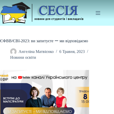
Перейти
до
вмісту
ЄФВВ/ЄВІ-2023: ви запитуєте ー ми відповідаємо
Ангеліна Матвієнко
6 Травня, 2023
Новини освіти