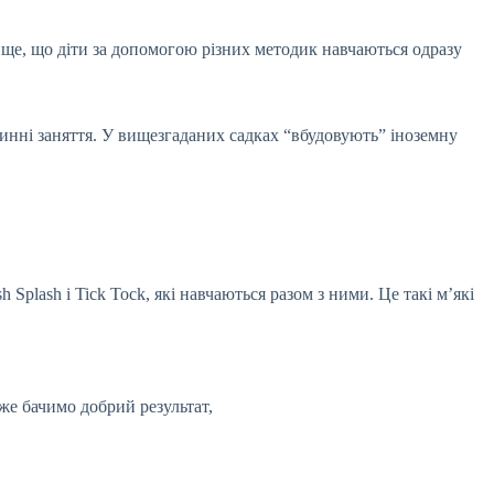
ище, що діти за допомогою різних методик навчаються одразу
динні заняття. У вищезгаданих садках “вбудовують” іноземну
h Splash і Tick Tock, які навчаються разом з ними. Це такі м’які
вже бачимо добрий результат,