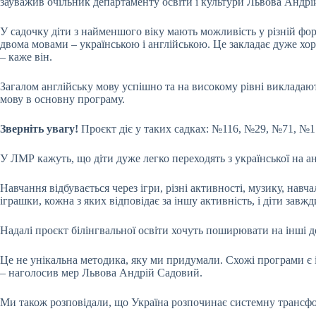
зауважив очільник департаменту освіти і культури Львова Андрі
У садочку діти з найменшого віку мають можливість у різній фо
двома мовами – українською і англійською. Це закладає дуже хо
– каже він.
Загалом англійську мову успішно та на високому рівні викладают
мову в основну програму.
Зверніть увагу!
Проєкт діє у таких садках: №116, №29, №71, №1
У ЛМР кажуть, що діти дуже легко переходять з української на 
Навчання відбувається через ігри, різні активності, музику, навча
іграшки, кожна з яких відповідає за іншу активність, і діти завж
Надалі проєкт білінгвальної освіти хочуть поширювати на інші д
Це не унікальна методика, яку ми придумали. Схожі програми є і в
– наголосив мер Львова Андрій Садовий.
Ми також розповідали, що Україна розпочинає системну трансф