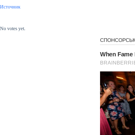
Источник
Submit Rating
Rate this item:
No votes yet.