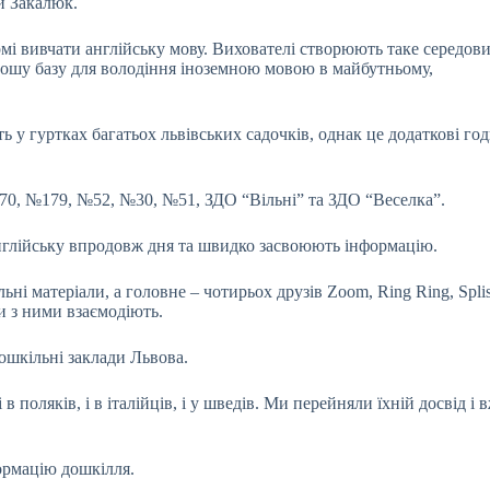
й Закалюк.
рмі вивчати англійську мову. Вихователі створюють таке середов
рошу базу для володіння іноземною мовою в майбутньому,
ь у гуртках багатьох львівських садочків, однак це додаткові го
70, №179, №52, №30, №51, ЗДО “Вільні” та ЗДО “Веселка”.
англійську впродовж дня та швидко засвоюють інформацію.
льні матеріали, а головне – чотирьох друзів Zoom, Ring Ring, Splis
ди з ними взаємодіють.
ошкільні заклади Львова.
 поляків, і в італійців, і у шведів. Ми перейняли їхній досвід і 
ормацію дошкілля.