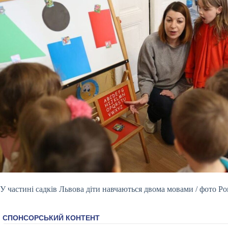
У частині садків Львова діти навчаються двома мовами / фото Ро