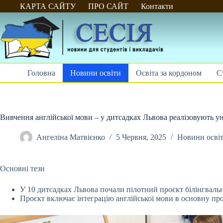
Перейти
КАРТА САЙТУ
ПРО САЙТ
Контакти
до
вмісту
Головна
Новини освіти
Освіта за кордоном
С
Вивчення англійської мови – у дитсадках Львова реалізовують у
Ангеліна Матвієнко
5 Червня, 2025
Новини осві
Основні тези
У 10 дитсадках Львова почали пілотний проєкт білінгвальн
Проєкт включає інтеграцію англійської мови в основну
про