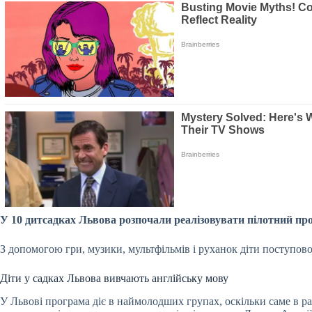
У 10 дитсадках Львова розпочали реалізовувати пілотний про
З допомогою гри, музики, мультфільмів і руханок діти поступово
Діти у садках Львова вивчають англійську мову
У Львові програма діє в наймолодших групах, оскільки саме в р