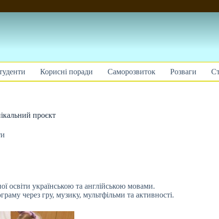
туденти
Корисні поради
Саморозвиток
Розваги
Ст
нікальний проєкт
ти
ої освіти українською та англійською мовами.
граму через гру, музику, мультфільми та активності.