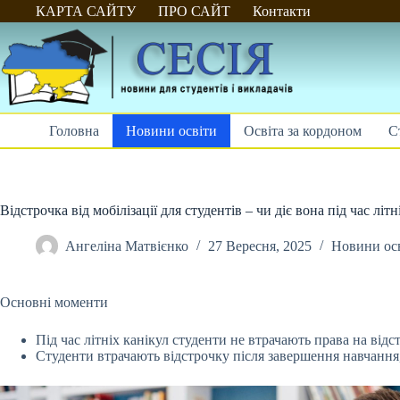
Перейти
КАРТА САЙТУ
ПРО САЙТ
Контакти
до
вмісту
Головна
Новини освіти
Освіта за кордоном
С
Відстрочка від мобілізації для студентів – чи діє вона під час літ
Ангеліна Матвієнко
27 Вересня, 2025
Новини ос
Основні моменти
Під час літніх канікул студенти не втрачають права на відст
Студенти втрачають відстрочку після завершення навчання