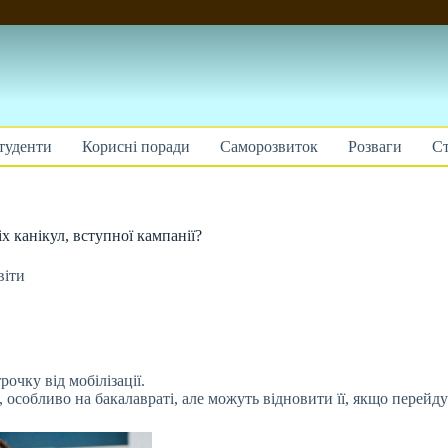
туденти
Корисні поради
Саморозвиток
Розваги
Ст
ніх канікул, вступної кампанії?
віти
рочку від мобілізації.
, особливо на
бакалавраті, але можуть відновити її, якщо перейду