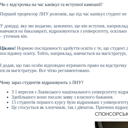
Чи є відстрочка на час канікул та вступної кампанії?
Перший проректор ЛНУ розповів, що під час канікул студент не в
У довідці, яку ми видаємо, зазначено, що він вступив, наприклад,
навчався на бакалавраті, відраховуються з університету, оскільк
– уточнив він.
Цікаво!
Нормою послідовності здобуття освіти є те, що студент д
послідовну освіту. Тобто, наприклад, навчається на магістратурі, 
І додав, що такі особи відповідно втрачають право на відстрочку
після магістратури. Все чітко регламентовано.
Чому зараз студентів відраховують з ЛНУ?
З 1 вересня з Львівського національного університету відра
Здебільшого вони писали заяву з власного бажання.
15 студентів першого курсу були відраховані з університет
Це стосується як хлопчиків, так і дівчаток. Причини відра