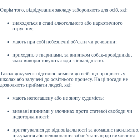
Окрім того, відвідування закладу забороняють для осіб, які:
знаходяться в стані алкогольного або наркотичного
отруєння;
мають при собі небезпечні об’єкти чи речовини;
приходять з тваринами, за винятком собак-провідників,
яких використовують люди з інвалідністю.
Також документ підсилює вимоги до осіб, що працюють у
школах або залучені до освітнього процесу. На ці посади не
дозволяють приймати людей, які:
мають непогашену або не зняту судимість;
визнані винними у злочинах проти статевої свободи чи
недоторканності;
притягувалися до відповідальності за домашнє насильство,
цькування або невиконання зобов’язань щодо виховання