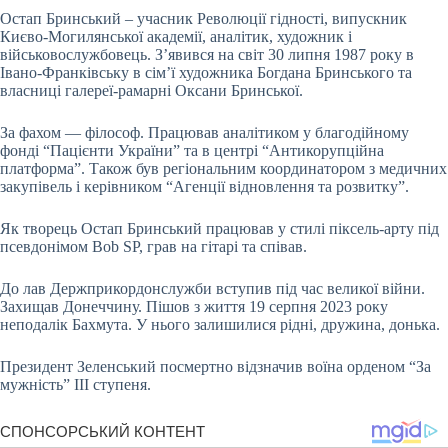
Остап Бринський – учасник Революції гідності, випускник
Києво-Могилянської академії, аналітик, художник і
військовослужбовець. З’явився на світ 30 липня 1987 року в
Івано-Франківську в сім’ї художника Богдана Бринського та
власниці галереї-рамарні Оксани Бринської.
За фахом — філософ. Працював аналітиком у благодійному
фонді “Пацієнти України” та в центрі “Антикорупційна
платформа”. Також був регіональним координатором з медичних
закупівель і керівником “Агенції відновлення та розвитку”.
Як творець Остап Бринський працював у стилі піксель-арту під
псевдонімом Bob SP, грав на гітарі та співав.
До лав Держприкордонслужби вступив під час великої війни.
Захищав Донеччину. Пішов з життя 19 серпня 2023 року
неподалік Бахмута. У нього залишилися рідні, дружина, донька.
Президент Зеленський посмертно відзначив воїна орденом “За
мужність” III ступеня.