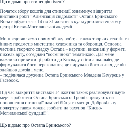
Що відомо про стипендію імені?
Початок збору коштів для стипендії ознаменує відкриття
виставки робіт “Алієнізація свідомості” Остапа Бринського.
Вона відбудеться з 14 по 31 жовтня в культурно-мистецькому
центрі Києво-Могилянської академії.
Ми представляємо повну збірку робіт, а також творчих текстів та
інших предметів мистецтва художника та оборонця. Основна
частина творчого спадку Остапа – картини, виконані у форматі
піксель-арту, об’єднані “космічною” тематикою. Для мене
важливо привезти ці роботи до Києва, у стіни alma-mater, де
формувалися його переконання, де вирувало його життя, де він
знайшов друзів і мене,
– поділилася дружина Остапа Бринського Младена Качурець у
Facebook.
Під час відкриття виставки 14 жовтня також реалізовуватимуть
мерч з роботами Остапа Бринського. Гроші спрямують на
поповнення стипендії пам’яті бійця та митця. Добровільну
пожертву також можна зробити на рахунок “Києво-
Могилянської фундації”.
Що відомо про Остапа Бринського?