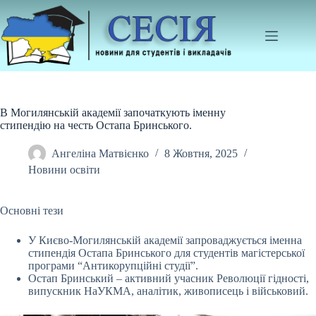
Перейти
до
вмісту
В Могилянській академії започаткують іменну
стипендію на честь Остапа Бринського.
Ангеліна Матвієнко
8 Жовтня, 2025
Новини освіти
Основні тези
У Києво-Могилянській академії запроваджується іменна
стипендія Остапа Бринського для студентів магістерської
програми “Антикорупційні студії”.
Остап
Бринський – активний учасник Революції гідності,
випускник НаУКМА, аналітик, живописець і військовий.