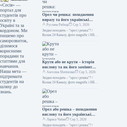
«Сесія» —
портал для
Орел чи решка: походження
студентів про
виразу та його українські
освіту в
синоніми Походження вислову
Руслана Рябець
Сер 5, 2026
Україні та за
“орел чи решка” тісно
кордоном. Ми
Звідки походить – “орел і решка”? /
пов’язане з давньою
Колаж 24 Каналу, фото magnific і НБУ
пишемо про
Кинути монету – найлегший спосіб
традицією підкидати монету
саморозвиток,
зробити…
для прийняття рішення. На
ділимося
одній стороні монети, як
корисними
правило, зображували орла, а
порадами та
на іншій – герб держави або
статтями для
Крути або не крути – історія
інший символ. Таким чином,
навчання.
вислову та як його замінити
“орел” і “решка” стали
Наша мета —
українською
Ангеліна Матвієнко
Сер 5, 2026
узагальненими позначеннями
підтримати
Звідки походить – “орел і решка”? /
сторін монети. Українською
студентів на
Колаж 24 Каналу, фото magnific і НБУ
мовою цей вислів можна
шляху до
Підкинути монету – найпростіший
замінити кількома
знань.
спосіб зробити…
варіантами, залежно від
контексту: * **”Кін або
герб”**: Це прямий переклад,
Орел або решка – походження
який зберігає образність. *
вислову та його українські
**”На щастя”**:
синоніми.
Лариса Чабан
Сер 5, 2026
Використовується, коли
Звідки походить – “орел і решка”? /
йдеться про випадковий вибір