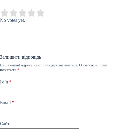
Submit Rating
Rate this item:
No votes yet.
Залишити відповідь
Ваша e-mail адреса не оприлюднюватиметься.
Обов’язкові поля
позначені
*
Ім’я
*
Email
*
Сайт