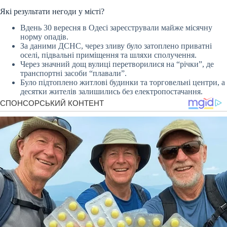
Які результати негоди у місті?
Вдень 30 вересня в Одесі зареєстрували майже місячну
норму опадів.
За даними ДСНС, через зливу було затоплено приватні
оселі, підвальні приміщення та шляхи сполучення.
Через значний дощ вулиці перетворилися на “річки”, де
транспортні засоби “плавали”.
Було підтоплено житлові будинки та торговельні центри, а
десятки жителів залишились без електропостачання.