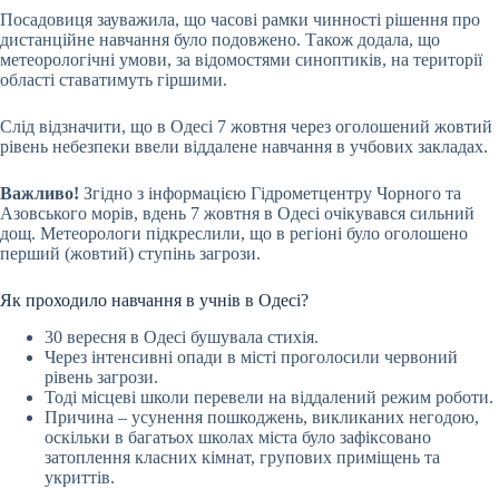
Посадовиця зауважила, що часові рамки чинності рішення про
дистанційне навчання було подовжено. Також додала, що
метеорологічні умови, за відомостями синоптиків, на території
області ставатимуть гіршими.
Слід відзначити, що в Одесі 7 жовтня через оголошений жовтий
рівень небезпеки ввели віддалене навчання в учбових закладах.
Важливо!
Згідно з інформацією Гідрометцентру Чорного та
Азовського морів, вдень 7 жовтня в Одесі очікувався сильний
дощ. Метеорологи підкреслили, що в регіоні було оголошено
перший (жовтий) ступінь загрози.
Як проходило навчання в учнів в Одесі?
30 вересня в Одесі бушувала стихія.
Через інтенсивні опади в місті проголосили червоний
рівень загрози.
Тоді місцеві школи перевели на віддалений режим роботи.
Причина – усунення пошкоджень, викликаних негодою,
оскільки в багатьох школах міста було зафіксовано
затоплення класних кімнат, групових приміщень та
укриттів.