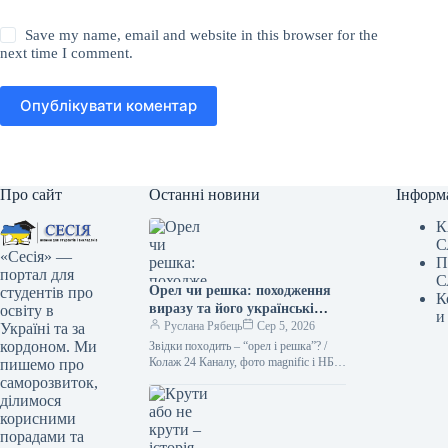
Save my name, email and website in this browser for the
next time I comment.
Опублікувати коментар
Про сайт
Останні новини
Інформ
К
С
«Сесія» —
П
портал для
С
Орел чи решка: походження
студентів про
К
виразу та його українські
освіту в
и
синоніми Походження вислову
Руслана Рябець
Сер 5, 2026
Україні та за
“орел чи решка” тісно
кордоном. Ми
Звідки походить – “орел і решка”? /
пов’язане з давньою
Колаж 24 Каналу, фото magnific і НБУ
пишемо про
Кинути монету – найлегший спосіб
традицією підкидати монету
саморозвиток,
зробити…
для прийняття рішення. На
ділимося
одній стороні монети, як
корисними
правило, зображували орла, а
порадами та