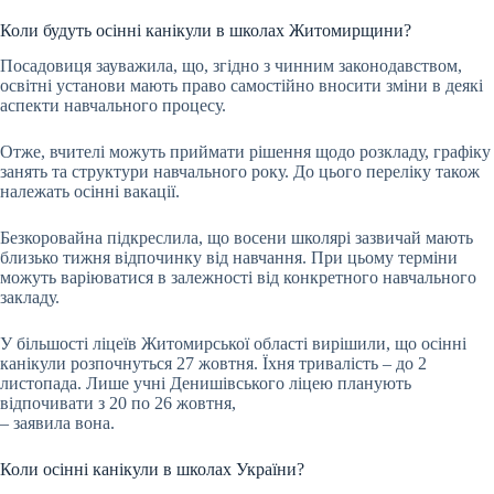
Коли будуть осінні канікули в школах Житомирщини?
Посадовиця зауважила, що, згідно з чинним законодавством,
освітні установи мають право самостійно вносити зміни в деякі
аспекти навчального процесу.
Отже, вчителі можуть приймати рішення щодо розкладу, графіку
занять та структури навчального року. До цього переліку також
належать осінні вакації.
Безкоровайна підкреслила, що восени школярі зазвичай мають
близько тижня відпочинку від навчання. При цьому терміни
можуть варіюватися в залежності від конкретного навчального
закладу.
У більшості ліцеїв Житомирської області вирішили, що осінні
канікули розпочнуться 27 жовтня. Їхня тривалість – до 2
листопада. Лише учні Денишівського ліцею планують
відпочивати з 20 по 26 жовтня,
– заявила вона.
Коли осінні канікули в школах України?