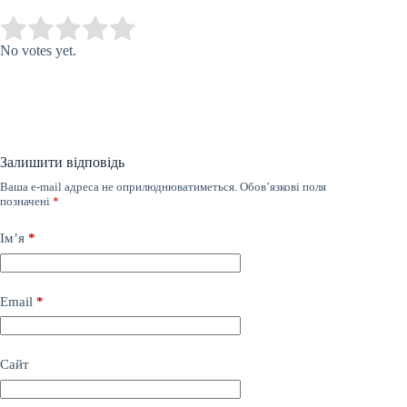
Submit Rating
Rate this item:
No votes yet.
Залишити відповідь
Ваша e-mail адреса не оприлюднюватиметься.
Обов’язкові поля
позначені
*
Ім’я
*
Email
*
Сайт