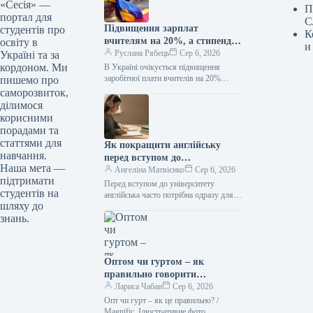
«Сесія» —
П
портал для
С
Підвищення зарплат
студентів про
К
вчителям на 20%, а стипендій
освіту в
и
— у два рази: коли очікувати
Руслана Рябець
Сер 6, 2026
Україні та за
покращення
кордоном. Ми
В Україні очікується підвищення
заробітної плати вчителів на 20%
пишемо про
та подвоєння розміру стипендій.
саморозвиток,
Несподіванка для вчителів
ділимося
та студентів: як зміняться зарплати
корисними
освітян і стипендії з 1 вересня /…
порадами та
статтями для
Як покращити англійську
навчання.
перед вступом до
Наша мета —
університету: реалістичний
Ангеліна Матвієнко
Сер 6, 2026
підтримати
план підготовки
Перед вступом до університету
студентів на
англійська часто потрібна одразу для
шляху до
кількох завдань: скласти іспит, читати
знань.
джерела, слухати лекції й
висловлювати думки…
Оптом чи гуртом – як
правильно говорити
українською
Лариса Чабан
Сер 6, 2026
Опт чи гурт – як це правильно? /
Мagnific. Ілюстративне фото