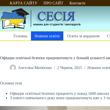
Перейти
КАРТА САЙТУ
ПРО САЙТ
Контакти
до
вмісту
Головна
Новини освіти
Освіта за кордоном
С
Офіцери освітньої безпеки працюватимуть у більшій кількості шкі
Ангеліна Матвієнко
2 Червня, 2025
Новини осві
Основні тези
Офіцери освітньої безпеки працюють у понад 1600 школах 
З нового навчального року вони працюватимуть вже у 3 тис