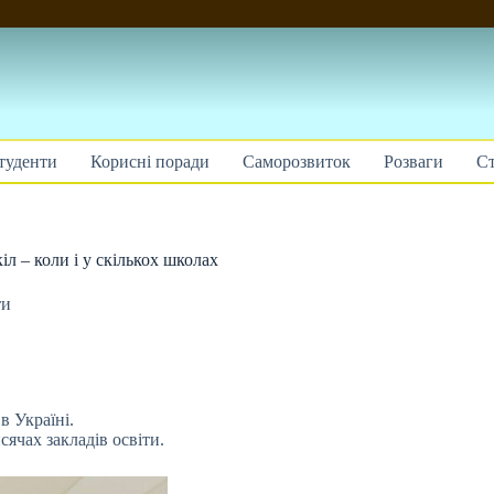
туденти
Корисні поради
Саморозвиток
Розваги
Ст
л – коли і у скількох школах
ти
в Україні.
ячах закладів освіти.