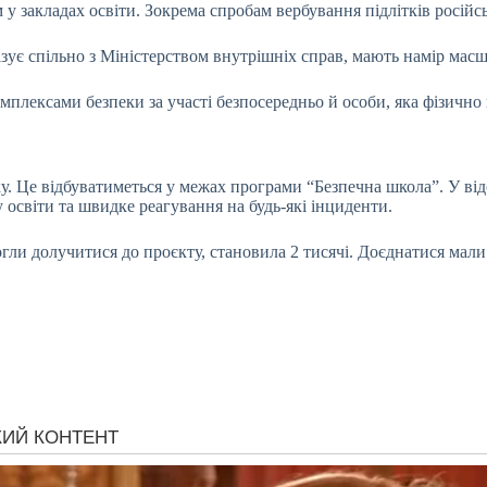
м у закладах освіти. Зокрема спробам вербування підлітків росі
ує спільно з Міністерством внутрішніх справ, мають намір масш
плексами безпеки за участі безпосередньо й особи, яка фізично п
Це відбуватиметься у межах програми “Безпечна школа”. У відом
 освіти та швидке реагування на будь-які інциденти.
гли долучитися до проєкту, становила 2 тисячі. Доєднатися мали 