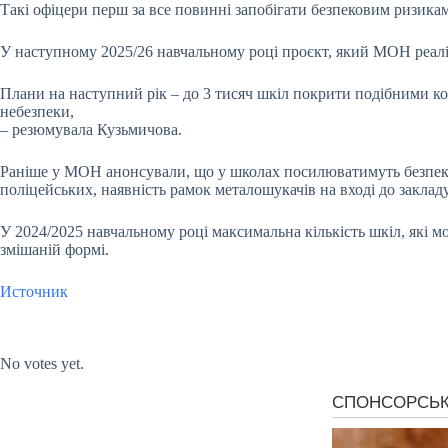
Такі офіцери перш за все повинні запобігати безпековим ризика
У наступному 2025/26 навчальному році проєкт, який МОН реаліз
Плани на наступний рік – до 3 тисяч шкіл покрити подібними ком
небезпеки,
– резюмувала Кузьмичова.
Раніше у МОН анонсували, що у школах посилюватимуть безпеку. 
поліцейських, наявність рамок металошукачів на вході до закладу
У 2024/2025 навчальному році максимальна кількість шкіл, які мо
змішаній формі.
Источник
Submit Rating
Rate this item:
No votes yet.