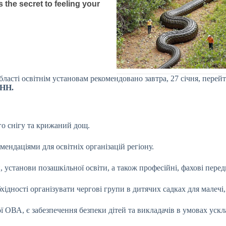
ласті освітнім установам рекомендовано завтра, 27 січня, перей
НН.
го снігу та крижаний дощ.
мендаціями для освітніх організацій регіону.
установи позашкільної освіти, а також професійні, фахові передв
хідності організувати чергові групи в дитячих садках для малечі
 ОВА, є забезпечення безпеки дітей та викладачів в умовах ускл