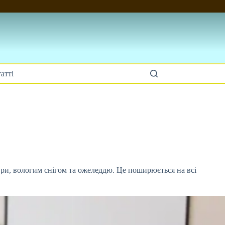
атті
тури, вологим снігом та ожеледдю. Це
поширюється на всі