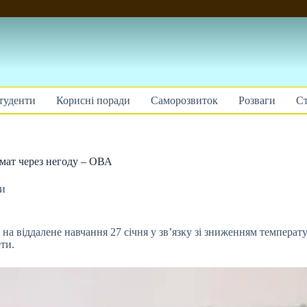
туденти
Корисні поради
Саморозвиток
Розваги
Ст
мат через негоду – ОВА
ти
на віддалене навчання 27 січня у зв’язку зі зниженням темпера
ти.