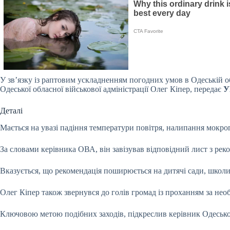
У зв’язку із раптовим ускладненням погодних умов в Одеській об
Одеської обласної військової адміністрації Олег Кіпер, передає
У
Деталі
Мається на увазі падіння температури повітря, налипання мокро
За словами керівника ОВА, він завізував відповідний лист з реко
Вказується, що рекомендація поширюється на дитячі сади, школи, 
Олег Кіпер також звернувся до голів громад із проханням за необ
Ключовою метою подібних заходів, підкреслив керівник Одеської