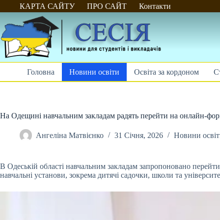
Перейти
КАРТА САЙТУ
ПРО САЙТ
Контакти
до
вмісту
Головна
Новини освіти
Освіта за кордоном
С
На Одещині навчальним закладам радять перейти на онлайн-фор
Ангеліна Матвієнко
31 Січня, 2026
Новини осві
В Одеській області навчальним закладам запропоновано перейти 
навчальні установи, зокрема дитячі садочки, школи та університе