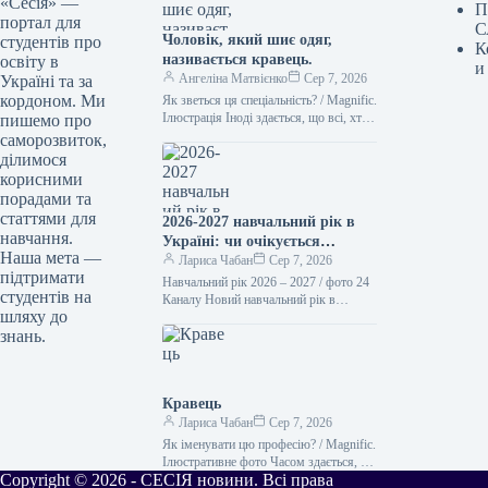
«Сесія» —
П
портал для
С
Чоловік, який шиє одяг,
студентів про
К
називається кравець.
освіту в
и
Ангеліна Матвієнко
Сер 7, 2026
Україні та за
кордоном. Ми
Як зветься ця спеціальність? / Magnific.
Ілюстрація Іноді здається, що всі, хто
пишемо про
займається шиттям, – це просто
саморозвиток,
“швачки”. Проте українська…
ділимося
корисними
порадами та
статтями для
2026-2027 навчальний рік в
навчання.
Україні: чи очікується
Наша мета —
підвищення заробітної плати
Лариса Чабан
Сер 7, 2026
підтримати
вчителів та стипендій з 1
Навчальний рік 2026 – 2027 / фото 24
студентів на
вересня
Каналу Новий навчальний рік в
шляху до
освітніх установах України
знань.
розпочнеться 1 вересня. З…
Кравець
Лариса Чабан
Сер 7, 2026
Як іменувати цю професію? / Magnific.
Ілюстративне фото Часом здається, що
Copyright © 2026 - СЕСІЯ новини. Всі права
всі, хто займається шиттям, – це