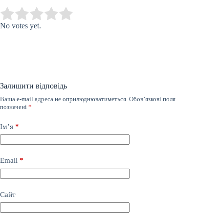
Submit Rating
Rate this item:
No votes yet.
Залишити відповідь
Ваша e-mail адреса не оприлюднюватиметься.
Обов’язкові поля
позначені
*
Ім’я
*
Email
*
Сайт