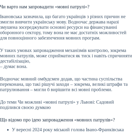
Чи варто нам запровадити «мовні патрулі»?
Івановська зазначила, що багато українців з різних причин не
змогли вивчити українську мову. Водночас держава наразі
змушена зосереджувати основні ресурси на фінансуванні
оборонного сектору, тому вона не має достатніх можливостей
для повноцінного забезпечення мовних програм.
У таких умовах запровадження механізмів контролю, зокрема
мовних патрулів, може сприйматися як тиск і навіть спричиняти
дестабілізацію,
– думає вона.
Водночас мовний омбудсмен додав, що частина суспільства
переконана, що такі рішучі заходи – зокрема, великі штрафи та
патрулювання – могли б вирішити всі мовні проблеми.
До теми Чи можливі «мовні патрулі» у Львові: Садовий
поділився своєю думкою
Що відомо про ідею запровадження «мовних патрулів»?
У вересні 2024 року міський голова Івано-Франківська