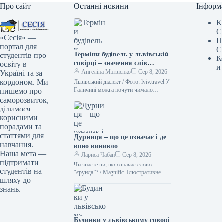
Про сайт
Останні новини
Інформ
К
С
«Сесія» —
П
портал для
С
Терміни будівель у львівській
студентів про
К
говірці – значення слів
освіту в
и
“двірець”, “креденс”,
Ангеліна Матвієнко
Сер 8, 2026
Україні та за
“кнайпа”
кордоном. Ми
Львівський діалект / Фото: lviv.travel У
Галичині можна почути чимало
пишемо про
цікавих слів. Деякі з них можуть
саморозвиток,
спантеличити навіть досвідченого
ділимося
мандрівника.…
корисними
порадами та
статтями для
Дурниця – що це означає і де
навчання.
воно виникло
Наша мета —
Лариса Чабан
Сер 8, 2026
підтримати
Чи знаєте ви, що означає слово
студентів на
“єрунда”? / Magnific. Ілюстративне
шляху до
фото Іноді історія походження слова
знань.
виявляється цікавішою за його
сучасне…
Будинки у львівському говорі