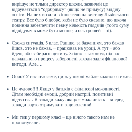
вирішує не тільки директор школи, зазвичай це
відбувається з “одобрямсу” (якщо не примусу) відділу
освіти. Наших возили в інше село на виставу Львівського
театру. Все було б добре, якби не було сказано, що школа
повинна забезпечити певну кількість глядачів (тобто суму,
відвідувачів може бути менше, а ось грошей – ні).
Схожа ситуація, 5 клас. Раніше, за бажанням, хто бажав
йшов, хто не бажав, – працював на уроці. А тут – або
йдеш, або забираєш дитину. Згідно із законом, під час
навчального процесу заборонені заходи задля фінансової
вигоди. Але….
Оооо? У нас теж саме, цирк у школі майже кожного тижня.
Це чудово!!!! Якщо у батьків є фінансові можливості.
Дітям необхідні емоції, добрий настрій, позитивні
відчуття… Я завжди кажу: якщо є можливість – вперед,
завжди варто отримувати задоволення!
Ми теж у першому класі – ще нічого такого нам не
пропонували.