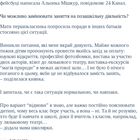
фейсбуці написала Альонка Мішкур, повідомляє 24 Канал.
Чи можливо замінювати заняття на позашкільну діяльність?
Мати першокласника попросила поради в інших батьків
стосовно цієї ситуації.
Виникли питання, які мене вкрай дивують. Майже кожного
тижня дітям пропонують провести якийсь захід за оплату:
наукові відкриття, професійні фотозйомки, вистава за участю
двох акторів, візит до лялькового театру, виставка-екскурсія
“магія природи” в межах актової зали… І не було б нічого
поганого в цьому, якби це не відбувалося замість занять,
– поділилася киянка.
І запитала, чи є така ситуація нормальною, чи навпаки.
Про варіант “відмови” я знаю, але важко постійно пояснювати
дитині, чому весь клас бере участь, а вона – ні. Та й не розумію,
хто буде її навчати в школі, доки її вчитель з класом, наприклад,
у ляльковому театрі…
– додала мама школярки.