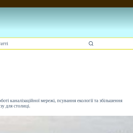
атті
оті каналізаційної мережі, псування екології
та збільшення
зу для столиці.