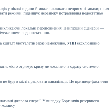
дів у пікові години й може викликати неприємні запахи; після
жувати режими, підвищує небезпеку потрапляння недостатньо
, викликаючи локальні переповнення. Найгірший сценарій —
обмеженнями водопостачання.
а кшталт біотуалетів зараз неможливо,
УНН
ексклюзивно
ати, місто отримує кризу не локально, а одразу системно:
не буде в місті працювати каналізація. Це призведе фактично
нативні джерела енергії. У випадку Бортничів резервного
о колапсу.