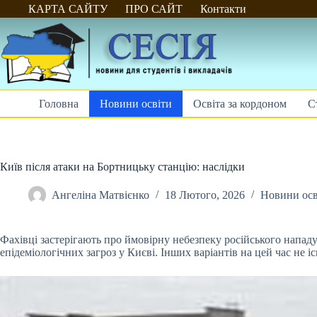
Перейти
КАРТА САЙТУ
ПРО САЙТ
Контакти
до
вмісту
Головна
Новини освіти
Освіта за кордоном
С
Київ після атаки на Бортницьку станцію: наслідки
Ангеліна Матвієнко
18 Лютого, 2026
Новини осв
Фахівці застерігають про ймовірну небезпеку російського нападу
епідеміологічних загроз у Києві. Інших варіантів на цей час не 