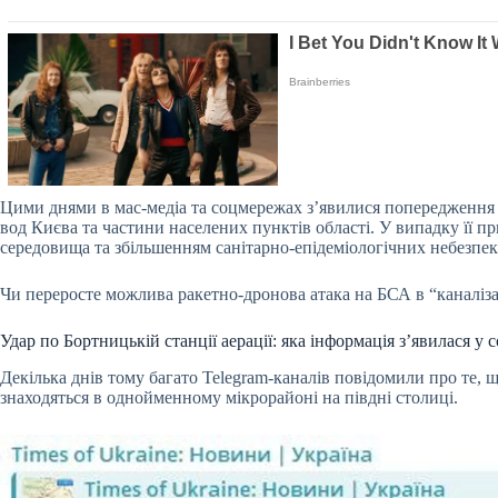
Цими днями в мас-медіа та соцмережах з’явилися попередження п
вод Києва та частини населених пунктів області. У випадку її 
середовища та збільшенням санітарно-епідеміологічних небезпе
Чи переросте можлива ракетно-дронова атака на БСА в “каналіза
Удар по Бортницькій станції аерації: яка інформація з’явилася у
Декілька днів тому багато Telegram-каналів повідомили про те, 
знаходяться в однойменному мікрорайоні на півдні столиці.