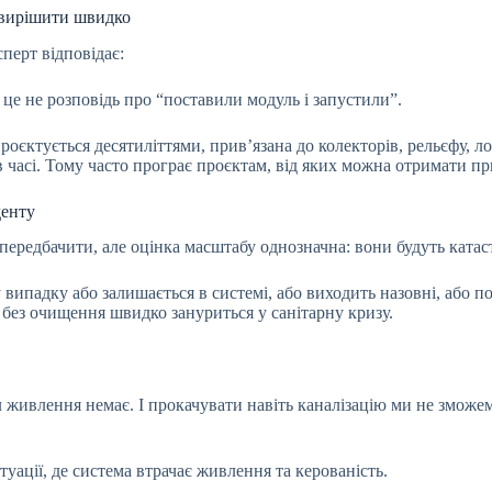
 вирішити швидко
сперт відповідає:
 це не розповідь про “поставили модуль і запустили”.
роєктується десятиліттями, прив’язана до колекторів, рельєфу, л
в часі. Тому часто програє проєктам, від яких можна отримати п
денту
о передбачити, але оцінка масштабу однозначна: вони будуть кат
ипадку або залишається в системі, або виходить назовні, або пот
іс без очищення швидко зануриться у санітарну кризу.
л живлення немає. І прокачувати навіть каналізацію ми не зможе
итуації, де система втрачає живлення та керованість.