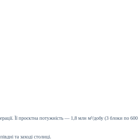
ації. Її проєктна потужність — 1,8 млн м³/добу (3 блоки по 600
івдні та заході столиці.