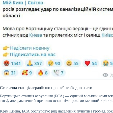
Столична станція аерації: що про неї необхідно знати
Бортницька станція аерування (БСА) — єдиний міський комплекс п
тис.), але фактичний приплив останніми роками менший: 0,6–0,9 
Крім Києва, БСА обслуговує ряд населених пунктів і громад, зок