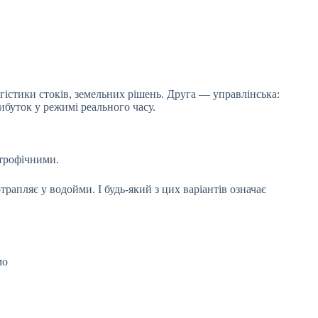
огістики стоків, земельних рішень. Друга — управлінська:
рибуток у режимі реального часу.
астрофічними.
рапляє у водойми. І будь-який з цих варіантів означає
мо