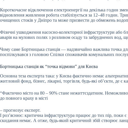
Короткочасне відключення електроенергії на декілька годин зме
відновлення живлення робота стабілізується за 12–48 годин. Тр
очищених стоків у Дніпро та може призвести до обмежень водопо
Фізичні ушкодження насосно-колекторної інфраструктури або бл
аварія на мулових полях з розливом осаду та забруднених вод,
Чому саме Бортницька станція — надзвичайно важлива точка для
поспілкувався з головою Спілки споживачів комунальних посл
Бортницька станція як “точка відмови” для Києва
Основна теза експерта така: у Києва фактично немає альтернати
житловий фонд, бізнес, лікарні, торгівля, будь-які об’єкти, де є к
“Фактично місто на 80 – 90% стане нежиттєздатним. Неможливо 
до повного краху в місті
– прогнозує експерт.
І роз’яснює: критична інфраструктура працює до тих пір, поки 
скидання немає. А отже, будь-який критичний збій створює лан