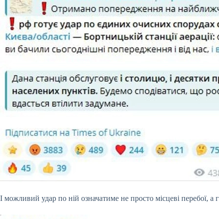
І можливий удар по ній означатиме не просто місцеві перебої, а 