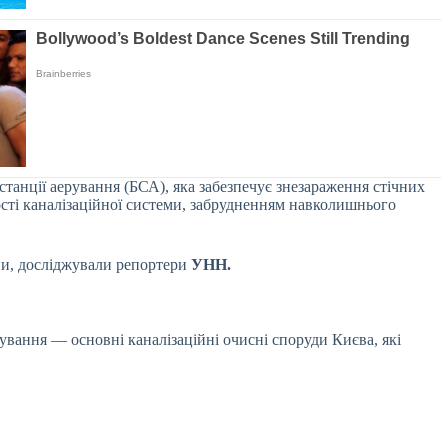
танції аерування (БСА), яка забезпечує знезараження стічних
ості каналізаційної системи, забрудненням навколишнього
ини, досліджували репортери
УНН.
ування — основні каналізаційні очисні споруди Києва, які