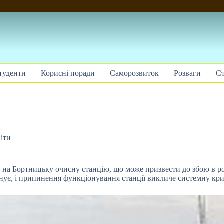
туденти
Корисні поради
Саморозвиток
Розваги
Ст
іти
 на Бортницьку очисну станцію, що може призвести до збою в роб
існує, і припинення функціонування станції викличе системну кри