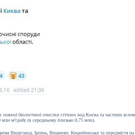
овної біологічної очистки стічних вод Києва та частини агломер
млн м³/добу (в середньому близько 0,75 млн).
рема Вишгород, Ірпінь, Вишневе, Коцюбинське та передмістя на п