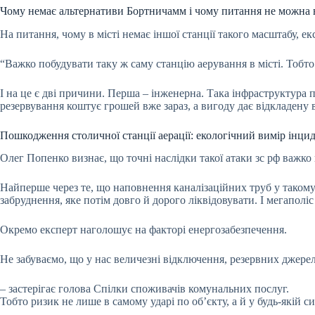
Чому немає альтернативи Бортничамм і чому питання не можна
На питання, чому в місті немає іншої станції такого масштабу, ек
“Важко побудувати таку ж саму станцію аерування в місті. Тобто
І на це є дві причини. Перша – інженерна. Така інфраструктура п
резервування коштує грошей вже зараз, а вигоду дає відкладену 
Пошкодження столичної станції аерації: екологічний вимір інци
Олег Попенко визнає, що точні наслідки такої атаки зс рф важк
Найперше через те, що наповнення каналізаційних труб у такому в
забруднення, яке потім довго й дорого ліквідовувати. І мегапол
Окремо експерт наголошує на факторі енергозабезпечення.
Не забуваємо, що у нас величезні відключення, резервних джере
– застерігає голова Спілки споживачів комунальних послуг.
Тобто ризик не лише в самому ударі по об’єкту, а й у будь-якій с