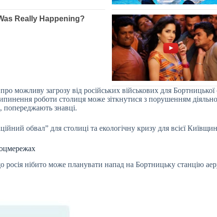
ро можливу загрозу від російських військових для Бортницької с
припинення роботи столиця може зіткнутися з порушенням діяльн
к, попереджають знавці.
ційний обвал” для столиці та екологічну кризу для всієї Київщ
 соцмережах
що росія нібито може планувати напад на Бортницьку станцію аер