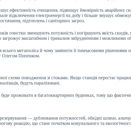
ншує ефективність очищення, підвищує ймовірність аварійних ски
ивале відключення електроенергії на добу і більше змушує обме
стачання, підтоплень і санітарних загроз.
оків очистки зменшують потужність і погіршують якість скидів
 що загрожує масштабним і тривалим забрудненням і можливими 
 всього мегаполіса й чому замінити її тимчасовими рішеннями н
уг Олегом Попенком.
вної схеми поводження зі стоками. Якщо станція перестає працюв
аналізація, будуть паралізовані.
буде проживати в багатоквартирних будинках, тому що фактично 
є резервування — дублювання потужностей, обхідні шляхи, альтер
цюгову реакцію, що стане початком комунального та екологічног