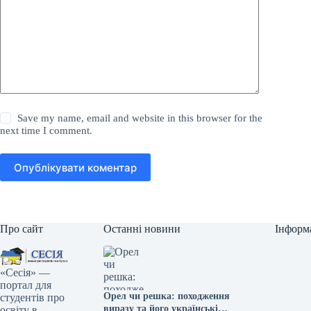
Save my name, email and website in this browser for the
next time I comment.
Опублікувати коментар
Про сайт
Останні новини
Інформ
«Сесія» —
портал для
Орел чи решка: походження
студентів про
виразу та його українські
освіту в