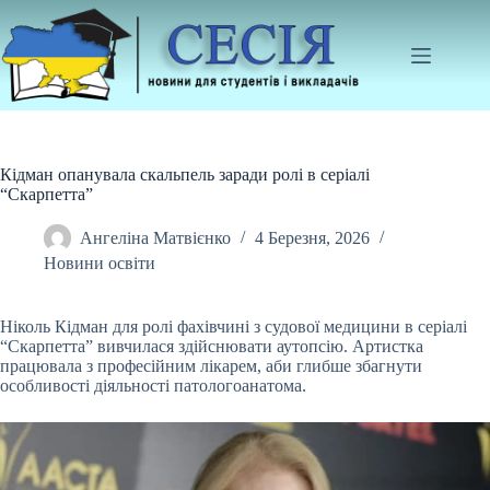
Перейти
до
вмісту
Кідман опанувала скальпель заради ролі в серіалі
“Скарпетта”
Ангеліна Матвієнко
4 Березня, 2026
Новини освіти
Ніколь Кідман для ролі фахівчині з судової медицини в серіалі
“Скарпетта” вивчилася здійснювати аутопсію. Артистка
працювала з професійним лікарем, аби глибше збагнути
особливості діяльності патологоанатома.