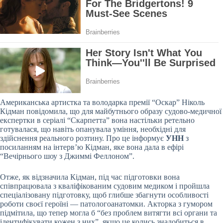
Американська артистка та володарка премії “Оскар” Ніколь
Кідман повідомила, що для майбутнього образу судово-медичної
експертки в серіалі “Скарпетта” вона настільки ретельно
готувалася, що навіть опанувала уміння, необхідні для
здійснення реального розтину. Про це інформує
УНН
з
посиланням на інтерв’ю Кідман, яке вона дала в ефірі
“Вечірнього шоу з Джиммі Феллоном”.
Отже, як відзначила Кідман, під час підготовки вона
співпрацювала з кваліфікованим судовим медиком і пройшла
спеціалізовану підготовку, щоб глибше збагнути особливості
роботи своєї героїні — патологоанатомки. Акторка з гумором
підмітила, що тепер могла б “без проблем витягти всі органи та
ідентифікувати кожен з них”, якщо це колись знадобиться в