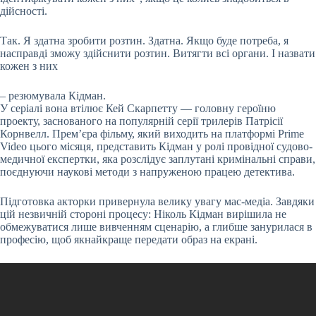
дійсності.
Так. Я здатна зробити розтин. Здатна. Якщо буде потреба, я
насправді зможу здійснити розтин. Витягти всі органи. І назвати
кожен з них
– резюмувала Кідман.
У серіалі вона втілює Кей Скарпетту — головну героїню
проекту, заснованого на популярній серії трилерів Патрісії
Корнвелл. Прем’єра фільму, який виходить на платформі Prime
Video цього місяця, представить Кідман у ролі провідної судово-
медичної експертки, яка розслідує заплутані кримінальні справи,
поєднуючи наукові методи з напруженою працею детектива.
Підготовка акторки привернула велику увагу мас-медіа. Завдяки
цій незвичній стороні процесу: Ніколь Кідман вирішила не
обмежуватися лише вивченням сценарію, а глибше занурилася в
професію, щоб якнайкраще передати образ на екрані.