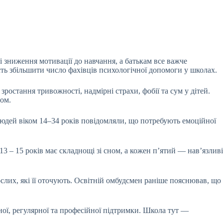
 зниження мотивації до навчання, а батькам все важче
ть збільшити число фахівців психологічної допомоги у школах.
остання тривожності, надмірні страхи, фобії та сум у дітей.
ном.
людей віком 14–34 років повідомляли, що потребують емоційної
3 – 15 років має складнощі зі сном, а кожен п’ятий — нав’язливі
слих, які її оточують. Освітній омбудсмен раніше пояснював, що
ної, регулярної та професійної підтримки. Школа тут —