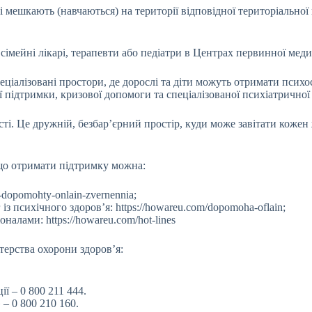
 мешкають (навчаються) на території відповідної територіальної 
сімейні лікарі, терапевти або педіатри в Центрах первинної мед
ціалізовані простори, де дорослі та діти можуть отримати психо
підтримки, кризової допомоги та спеціалізованої психіатричної
і. Це дружній, безбар’єрний простір, куди може завітати кожен
 що отримати підтримку можна:
-dopomohty-onlain-zvernennia;
із психічного здоров’я: https://howareu.com/dopomoha-oflain;
оналами: https://howareu.com/hot-lines
терства охорони здоров’я:
.
ї – 0 800 211 444.
 – 0 800 210 160.