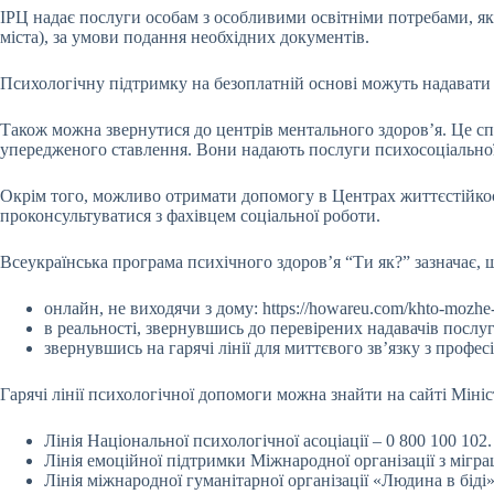
ІРЦ надає послуги особам з особливими освітніми потребами, які
міста), за умови подання необхідних документів.
Психологічну підтримку на безоплатній основі можуть надавати 
Також можна звернутися до центрів ментального здоров’я. Це спе
упередженого ставлення. Вони надають послуги психосоціальної 
Окрім того, можливо отримати допомогу в Центрах життєстійкост
проконсультуватися з фахівцем соціальної роботи.
Всеукраїнська програма психічного здоров’я “Ти як?” зазначає,
онлайн, не виходячи з дому: https://howareu.com/khto-mozhe
в реальності, звернувшись до перевірених надавачів послуг 
звернувшись на гарячі лінії для миттєвого зв’язку з професі
Гарячі лінії психологічної допомоги можна знайти на сайті Мініс
Лінія Національної психологічної асоціації – 0 800 100 102
Лінія емоційної підтримки Міжнародної організації з міграці
Лінія міжнародної гуманітарної організації «Людина в біді»