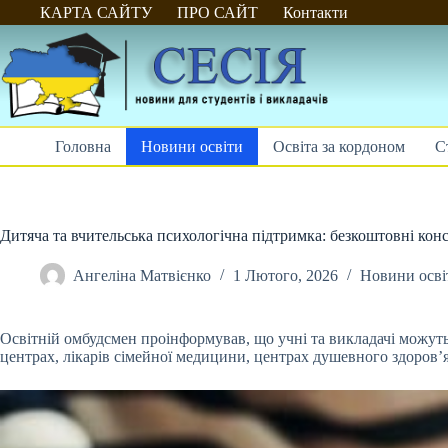
Перейти
КАРТА САЙТУ
ПРО САЙТ
Контакти
до
вмісту
Головна
Новини освіти
Освіта за кордоном
С
Дитяча та вчительська психологічна підтримка: безкоштовні конс
Ангеліна Матвієнко
1 Лютого, 2026
Новини осві
Освітній омбудсмен проінформував, що учні та викладачі можут
центрах, лікарів сімейної медицини, центрах душевного здоров’я, 