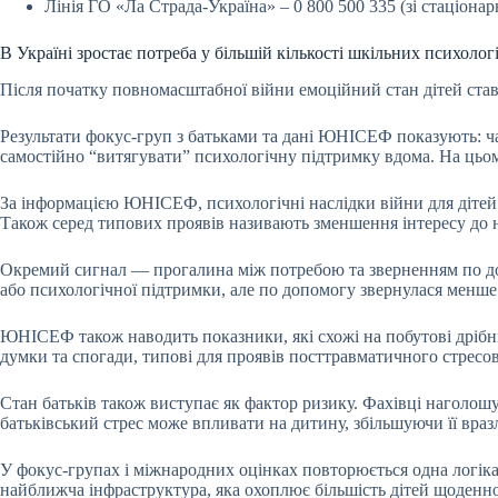
Лінія ГО «Ла Страда-Україна» – 0 800 500 335 (зі стаціонар
В Україні зростає потреба у більшій кількості шкільних психологі
Після початку повномасштабної війни емоційний стан дітей став
Результати фокус-груп з батьками та дані ЮНІСЕФ показують: ча
самостійно “витягувати” психологічну підтримку вдома. На цьом
За інформацією ЮНІСЕФ, психологічні наслідки війни для дітей є
Також серед типових проявів називають зменшення інтересу до н
Окремий сигнал — прогалина між потребою та зверненням по доп
або психологічної підтримки, але по допомогу звернулася менше
ЮНІСЕФ також наводить показники, які схожі на побутові дрібниц
думки та спогади, типові для проявів посттравматичного стресов
Стан батьків також виступає як фактор ризику. Фахівці наголошу
батьківський стрес може впливати на дитину, збільшуючи її враз
У фокус-групах і міжнародних оцінках повторюється одна логіка:
найближча інфраструктура, яка охоплює більшість дітей щоденно