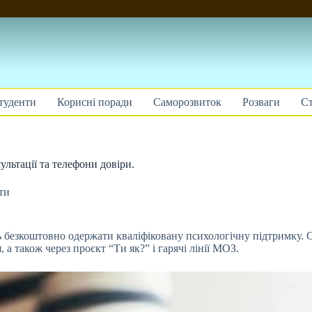
туденти
Корисні поради
Саморозвиток
Розваги
Ст
ультації та телефони довіри.
ти
ь безкоштовно одержати кваліфіковану психологічну підтримку. 
а також через проєкт “Ти як?” і гарячі лінії МОЗ.