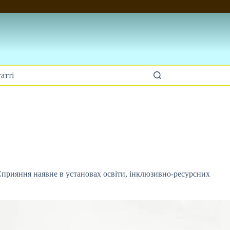
атті
Сприяння наявне в установах освіти,
інклюзивно-ресурсних