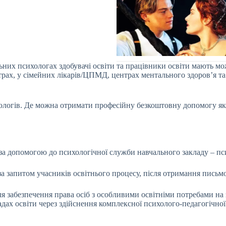
льних психологах здобувачі освіти та працівники освіти мають м
ах, у сімейних лікарів/ЦПМД, центрах ментального здоров’я та жи
ихологів. Де можна отримати професійну безкоштовну допомогу як 
а допомогою до психологічної служби навчального закладу – пси
 запитом учасників освітнього процесу, після отримання письмов
 забезпечення права осіб з особливими освітніми потребами на зд
адах освіти через здійснення комплексної психолого-педагогічної