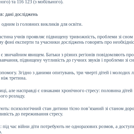
ного) та 116 123 (з мобільного).
в: дані досліджень
 одним із головних викликів для освіти.
стина учнів проявляє підвищену тривожність, проблеми зі сном і
у фоні експерти та учасники досліджень говорять про необхідніс
 звичайним явищем. Батьки з різних регіонів повідомляють про зр
авчання, підвищену чутливість до гучних звуків і проблеми зі с
омогу. Згідно з даними опитувань, три чверті дітей і молодих 
 ніж третина.
і, але насправді є ознаками хронічного стресу: половина дітей 1
ого розладу.
ють: психологічний стан дитини тісно пов’язаний зі станом доро
ливість до переживання стресу.
 під час війни діти потребують не одноразових розмов, а доступ
.