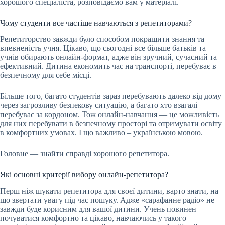
хорошого спеціаліста, розповідаємо вам у матеріалі.
Чому студенти все частіше навчаються з репетиторами?
Репетиторство завжди було способом покращити знання та
впевненість учня. Цікаво, що сьогодні все більше батьків та
учнів обирають онлайн-формат, адже він зручний, сучасний та
ефективний. Дитина економить час на транспорті, перебуває в
безпечному для себе місці.
Більше того, багато студентів зараз перебувають далеко від дому
через загрозливу безпекову ситуацію, а багато хто взагалі
перебуває за кордоном. Тож онлайн-навчання — це можливість
для них перебувати в безпечному просторі та отримувати освіту
в комфортних умовах. І що важливо – українською мовою.
Головне — знайти справді хорошого репетитора.
Які основні критерії вибору онлайн-репетитора?
Перш ніж шукати репетитора для своєї дитини, варто знати, на
що звертати увагу під час пошуку. Адже «сарафанне радіо» не
завжди буде корисним для вашої дитини. Учень повинен
почуватися комфортно та цікаво, навчаючись у такого