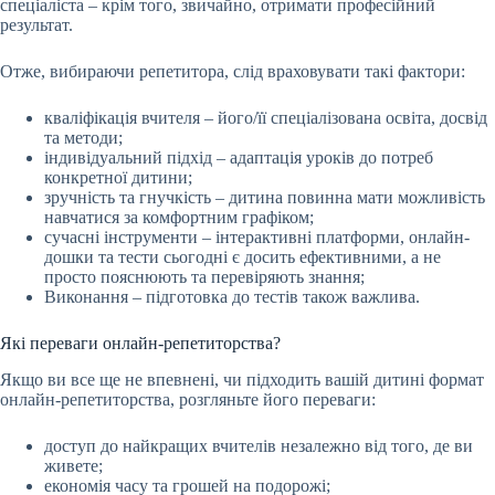
спеціаліста – крім того, звичайно, отримати професійний
результат.
Отже, вибираючи репетитора, слід враховувати такі фактори:
кваліфікація вчителя – його/її спеціалізована освіта, досвід
та методи;
індивідуальний підхід – адаптація уроків до потреб
конкретної дитини;
зручність та гнучкість – дитина повинна мати можливість
навчатися за комфортним графіком;
сучасні інструменти – інтерактивні платформи, онлайн-
дошки та тести сьогодні є досить ефективними, а не
просто пояснюють та перевіряють знання;
Виконання – підготовка до тестів також важлива.
Які переваги онлайн-репетиторства?
Якщо ви все ще не впевнені, чи підходить вашій дитині формат
онлайн-репетиторства, розгляньте його переваги:
доступ до найкращих вчителів незалежно від того, де ви
живете;
економія часу та грошей на подорожі;