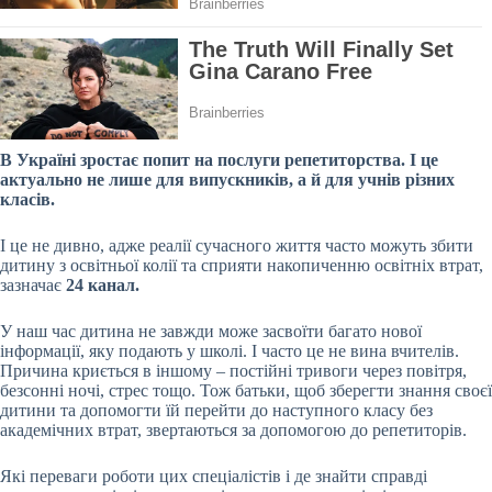
В Україні зростає попит на послуги репетиторства. І це
актуально не лише для випускників, а й для учнів різних
класів.
І це не дивно, адже реалії сучасного життя часто можуть збити
дитину з освітньої колії та сприяти накопиченню освітніх втрат,
зазначає
24 канал.
У наш час дитина не завжди може засвоїти багато нової
інформації, яку подають у школі. І часто це не вина вчителів.
Причина криється в іншому – постійні тривоги через повітря,
безсонні ночі, стрес тощо. Тож батьки, щоб зберегти знання своєї
дитини та допомогти їй перейти до наступного класу без
академічних втрат, звертаються за допомогою до репетиторів.
Які переваги роботи цих спеціалістів і де знайти справді