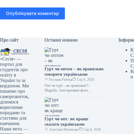
Опублікувати коментар
Про сайт
Останні новини
Інформ
К
С
«Сесія» —
П
портал для
С
Гурт чи оптом – як правильно
студентів про
К
говорити українською
освіту в
и
Руслана Рябець
Сер 6, 2026
Україні та за
кордоном. Ми
Опт чи гурт – як правильно? /
Мagnific. Ілюстративне фото
пишемо про
Українська мова славиться тим, що
саморозвиток,
часто пропонує два цілком
ділимося
прийнятні…
корисними
порадами та
статтями для
Гурт чи опт: як краще
навчання.
сказати українською
Наша мета —
Ангеліна Матвієнко
Сер 6, 2026