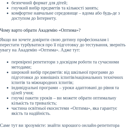
безпечний формат для дітей;
гнучкий вибір предметів та кількості занять;
комфортне навчальне середовище – вдома або будь-де з
доступом до Інтернету.
Чому варто обрати Академію «Оптима»?
Якщо ви хочете довірити свою дитину професіоналам і
перестати турбуватися про її підготовку до тестування, зверніть
увагу на Академію «Оптима». Адже тут:
перевірені репетитори з досвідом роботи та сучасними
методами;
широкий вибір предметів: від шкільної програми до
підготовки до зовнішніх іспитів/національних технічних
іспитів та міжнародних іспитів;
індивідуальні програми – уроки адаптовані до рівня та
цілей учня;
гнучкі пакети уроків – ви можете обрати оптимальну
кількість та тривалість;
частина освітньої екосистеми «Оптима», яка гарантує
якість та надійність.
Саме тут ви зрозумієте: знайти хорошого онлайн-репетитора