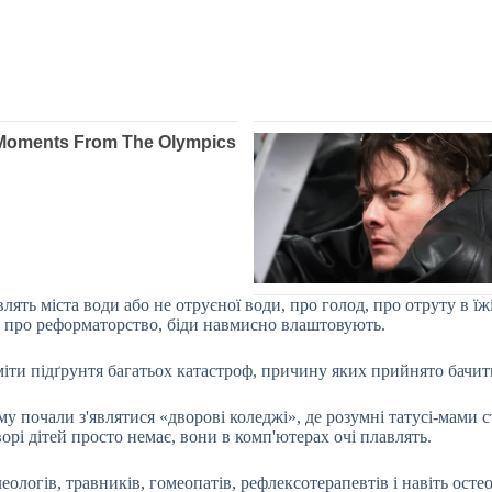
влять міста води або не отруєної води, про голод, про отруту в ї
ми, про реформаторство, біди навмисно влаштовують.
ти підґрунтя багатьох катастроф, причину яких прийнято бачити
у почали з'являтися «дворові коледжі», де розумні татусі-мами с
ворі дітей просто немає, вони в комп'ютерах очі плавлять.
гів, травників, гомеопатів, рефлексотерапевтів і навіть остеопат