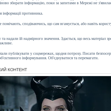
міново збирати інформацію, поки за запитами в Мережі не з'явила
ія інформації противника.
е помічають, сподіваючись, що сам вгамується, або навіть корист
 та надали їй надмірного значення. Здається, що весь матеріал 
важливе.
еріали публікувати у соцмережах, щодня потроху. Писати безпосе
об'єктивного інформування. Об'єднуватися та перемагати.