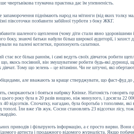
ше чвертьвікова тлумачна практика дає їм упевненість.
 запаморочення піднімають народ на мітинги (від яких толку мал
'їзні півсоточки позбавити забійної турботи з боку ЖКГ.
бавити шаленого щеплення (чому діти стали явно здоровішими і р
о боку, знаючі батьки набули більш широкої аудиторії, і захист д
шували на палені котлетки, пропонують салатики.
ий стає все більш раннім, і самі ведуть своїх дівчаток робити щ
, що, якось посіяний, він змушуватиме робити будь-які дурниці,
дівчат. Тому що зелень – це вітаміни. Чи не штучні, які обертають
біцидами, але вважають за краще стверджувати, що фаст-фуд до 
ять, сморкаються і бояться набряку Квінке. Натомість говорять 
 цього року була в 20 разів вищою, ніж минулого, і досягла 22 0
 40 відсотків. Спочатку, нагадаю, була боротьба з тополями, які
д тополі. Їли вже з'їв жук. Сосни становлять 23 відсотки лісу, то
окардію.
льних приводів і фільтрують інформацію, а є просто вирви. Вони 
ідомого артиста і продажного відомого журналіста. Якщо побачит