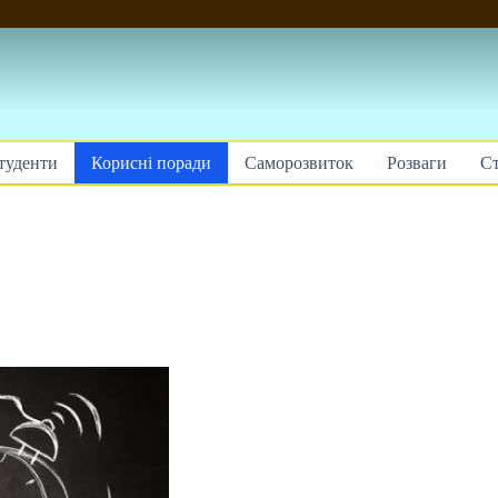
туденти
Корисні поради
Саморозвиток
Розваги
Ст