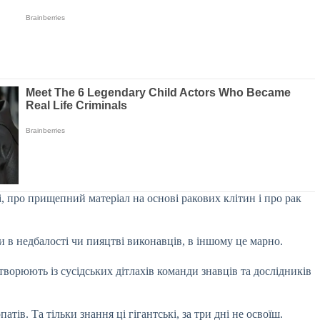
жі, про прищепний матеріал на основі ракових клітин і про рак
 в недбалості чи пияцтві виконавців, в іншому це марно.
творюють із сусідських дітлахів команди знавців та дослідників
ів. Та тільки знання ці гігантські, за три дні не освоїш.