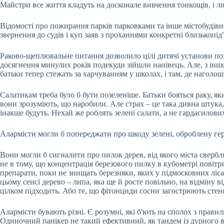
Майстри все життя кладуть на досконале вивчення тонкощів, і ли
Відомості про пожирання парків парковками та інше містобудівне
звернення до судів і куп заяв з проханнями конкретні близькопід
Раково-щеплювальне питання дозволило цілі дитячі установи поз
досягнення минулих років подекуди зійшли нанівець. Але, з іншог
батьки тепер стежать за харчуванням у школах, і там, де наголо
Салатикам треба було б бути позеленіше. Батьки бояться раку, як
вони зрозуміють, що наробили. Але страх – це така дивна штука
інакше будуть. Нехай же роблять зелені салати, а не гардасилових 
Алармісти могли б попереджати про шкоду зелені, оброблену гер
Вони могли б сигналити про пилок дерев, від якого міста свербл
не в тому, що концентрація березового пилку в кубометрі повітря
препарати, поки не знищать березняки, яких у підмосковних лісах
цьому сенсі дерево – липа, яка ще й росте повільно, на відміну ві
цілком підходить. Або те, що фітонциди сосни загострюють стен
Алармісти бувають різні. Є розумні, які б'ють на сполох з прави
Одиночний панікер не такий ефективний, як тандем із дурного в