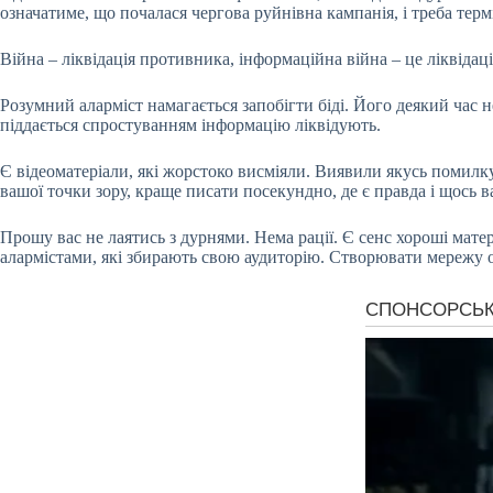
означатиме, що почалася чергова руйнівна кампанія, і треба тер
Війна – ліквідація противника, інформаційна війна – це ліквідац
Розумний аларміст намагається запобігти біді. Його деякий час н
піддається спростуванням інформацію ліквідують.
Є відеоматеріали, які жорстоко висміяли. Виявили якусь помилку
вашої точки зору, краще писати посекундно, де є правда і щось 
Прошу вас не лаятись з дурнями. Нема рації. Є сенс хороші мат
алармістами, які збирають свою аудиторію. Створювати мережу 