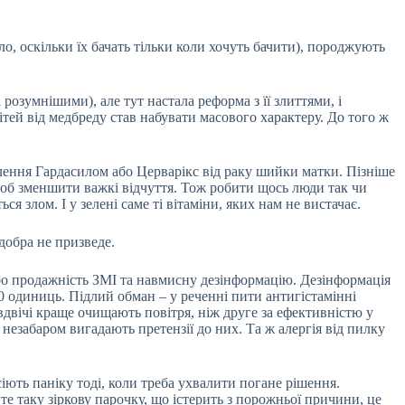
о, оскільки їх бачать тільки коли хочуть бачити), породжують
озумнішими), але тут настала реформа з її злиттями, і
ітей від медбреду став набувати масового характеру. До того ж
еплення Гардасилом або Церварікс від раку шийки матки. Пізніше
 щоб зменшити важкі відчуття. Тож робити щось люди так чи
ся злом. І у зелені саме ті вітаміни, яких нам не вистачає.
добра не призведе.
про продажність ЗМІ та навмисну дезінформацію. Дезінформація
00 одиниць. Підлий обман – у реченні пити антигістамінні
 вдвічі краще очищають повітря, ніж друге за ефективністю у
ж незабаром вигадають претензії до них. Та ж алергія від пилку
сіють паніку тоді, коли треба ухвалити погане рішення.
е таку зіркову парочку, що істерить з порожньої причини, це