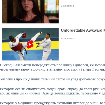
Сьогодні алармісти попереджають про війну і диверсії, які позба
через елементарну відсутність вітаміну, про змогу і алергії-аст
Уявлення про шкідливий таємний світовий уряд допомагає розумі
Реформи освіти спонукають людей брати справу до своїх рук, чом
або як мінімум книгочеїв. Але це велика рідкість, переважно у д
Реформи у медицині пробуджують активний інтерес до знань валеоло