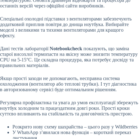
температурою. Оновіть драйвери відеокарти та процесора до
останніх версій через офіційні сайти виробників.
Спеціальні охолодні підставки з вентиляторами забезпечують
додатковий приплив повітря до днища ноутбука. Вибирайте
моделі з великими та тихими вентиляторами для кращого
ефекту.
Дані тестів лабораторії
Notebookcheck
показують, що заміна
старої висохлої термопасти на якісну може знизити температуру
CPU на 5-15°C. Це складна процедура, яка потребує досвіду та
правильних матеріалів.
Якщо прості заходи не допомагають, несправна система
охолодження (вентилятор або теплові трубки). І тут діагностика
в авторизованому сервісі буде оптимальним рішенням.
Регулярна профілактика та увага до умов експлуатації збережуть
ноутбук холодним та працездатним довгі роки. Прості кроки
суттєво впливають на стабільність та довговічність пристрою.
Розкрито нову схему шахрайства – цього разу у Wildberries
У WhatsApp з’явилася нова функція – короткий переказ
листування