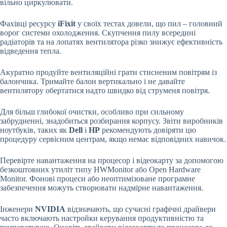
вільно циркулювати.
Фахівці ресурсу
iFixit
у своїх тестах довели, що пил – головний
ворог системи охолодження. Скупчення пилу всередині
радіаторів та на лопатях вентилятора різко знижує ефективність
відведення тепла.
Акуратно продуйте вентиляційні грати стисненим повітрям із
балончика. Тримайте балон вертикально і не давайте
вентилятору обертатися надто швидко від струменя повітря.
Для більш глибокої очистки, особливо при сильному
забрудненні, знадобиться розбирання корпусу. Звіти виробників
ноутбуків, таких як
Dell
і
HP
рекомендують довіряти цю
процедуру сервісним центрам, якщо немає відповідних навичок.
Перевірте навантаження на процесор і відеокарту за допомогою
безкоштовних утиліт типу HWMonitor або Open Hardware
Monitor. Фонові процеси або неоптимізоване програмне
забезпечення можуть створювати надмірне навантаження.
Інженери
NVIDIA
відзначають, що сучасні графічні драйвери
часто включають настройки керування продуктивністю та