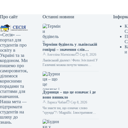
Про сайт
Останні новини
Інформ
К
С
«Сесія» —
П
портал для
С
Терміни будівель у львівській
студентів про
К
говірці – значення слів
освіту в
и
“двірець”, “креденс”,
Ангеліна Матвієнко
Сер 8, 2026
Україні та за
“кнайпа”
кордоном. Ми
Львівський діалект / Фото: lviv.travel У
Галичині можна почути чимало
пишемо про
цікавих слів. Деякі з них можуть
саморозвиток,
спантеличити навіть досвідченого
ділимося
мандрівника.…
корисними
порадами та
статтями для
Дурниця – що це означає і де
навчання.
воно виникло
Наша мета —
Лариса Чабан
Сер 8, 2026
підтримати
Чи знаєте ви, що означає слово
студентів на
“єрунда”? / Magnific. Ілюстративне
шляху до
фото Іноді історія походження слова
знань.
виявляється цікавішою за його
сучасне…