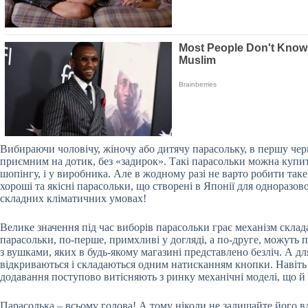
Вибираючи чоловічу, жіночу або дитячу парасольку, в першу чергу
приємним на дотик, без «задирок». Такі парасольки можна купити 
шопінгу, і у виробника. Але в жодному разі не варто робити так
хороші та якісні парасольки, що створені в Японії для одноразо
складних кліматичних умовах!
Велике значення під час виборів парасольки грає механізм скла
парасольки, по-перше, примхливі у догляді, а по-друге, можуть
з вушками, яких в будь-якому магазині представлено безліч. А дл
відкриваються і складаються одним натисканням кнопки. Навіть як
додавання поступово витісняють з ринку механічні моделі, що й 
Парасолька – всьому голова! А тому ніколи не залишайте його вд