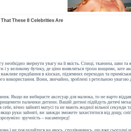
 необхідно звернути увагу на її якість. Спиці, тканина, шви та 
і у великому бутику, де ціни виявляться трохи вищими, зате аксе
е важливе придбання в кіосках, підземних переходах та приміськ
вого використання. Вони, звичайно, зроблені з ретельною увагою 
дання. Якщо ви вибираєте аксесуар для малюка, то не варто відд
 прищемити пальчики дитини. Вашій дитині підійдуть дитячі меха
я себе, вічно зайняті матусі та не мають жодної вільної секунди
що руки зайняті, ви завжди зможете захиститися від дощу, снігу 
зрозуміло: зручність – насамперед!
ома і не покладайтеся на авось, сподіваючись, що вже сьогодні 