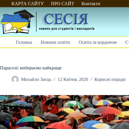
Перейти
КАРТА САЙТУ
ПРО САЙТ
Контакти
до
вмісту
Головна
Новини освіти
Освіта за кордоном
С
Парасолі: вибираємо найкраще
Михайло Заєць
12 Квітня, 2026
Корисні поради