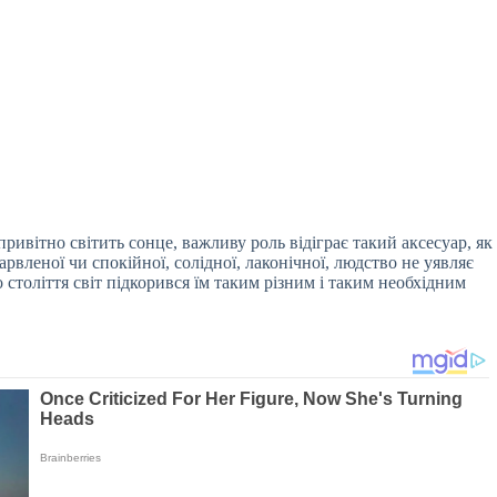
ривітно світить сонце, важливу роль відіграє такий аксесуар, як
арвленої чи спокійної, солідної, лаконічної, людство не уявляє
го століття світ підкорився їм таким різним і таким необхідним