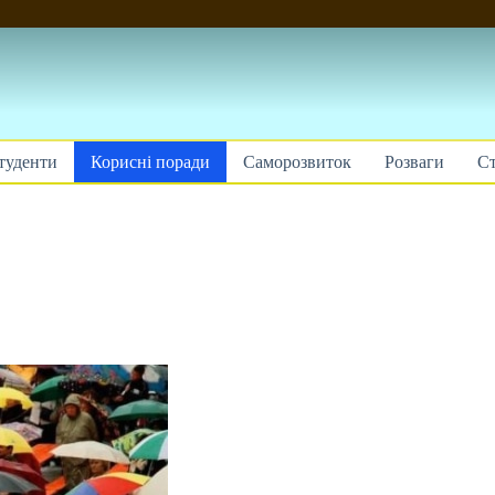
туденти
Корисні поради
Саморозвиток
Розваги
Ст