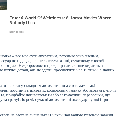
кнопка – все має бути акуратним, ретельно закріпленим,
суар не підведе, і в інтернет-магазині, сучасному способі
их поїздах! Недобросовісні продавці найчастіше видають за
до кожної деталі, але не здатні прослужити навіть тижні в наших
авати перевагу складним автоматичним системам. Такі
нічні тростини в яскравих кольорових гаммах або забавні куполи
 тата, придбайте напівавтомати або автоматичні парасольки, що
та граду! До речі, сучасні автоматичні аксесуари у дві і три
негода не застане зненацька! І нехай над вашою головою завжди