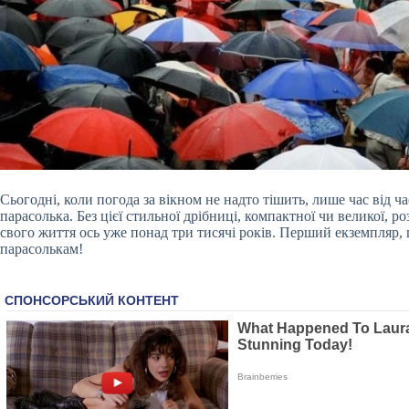
Сьогодні, коли погода за вікном не надто тішить, лише час від ч
парасолька. Без цієї стильної дрібниці, компактної чи великої, ро
свого життя ось уже понад три тисячі років. Перший екземпляр, щ
парасолькам!