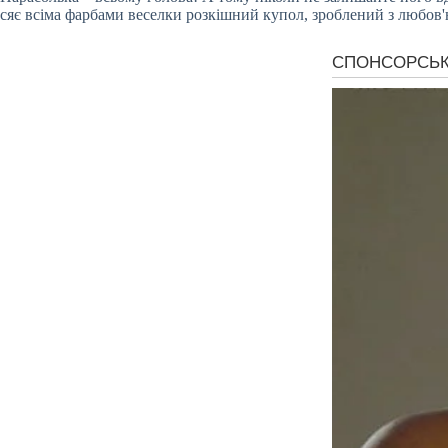
сяє всіма фарбами веселки розкішний купол, зроблений з любов'ю