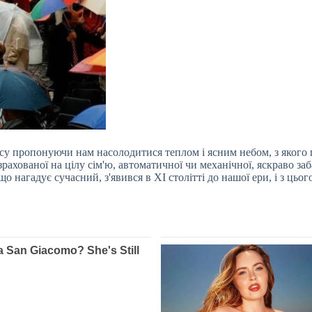
асу пропонуючи нам насолодитися теплом і ясним небом, з якого п
зрахованої на цілу сім'ю, автоматичної чи механічної, яскраво заб
о нагадує сучасний, з'явився в XI столітті до
нашої ери, і з цьо