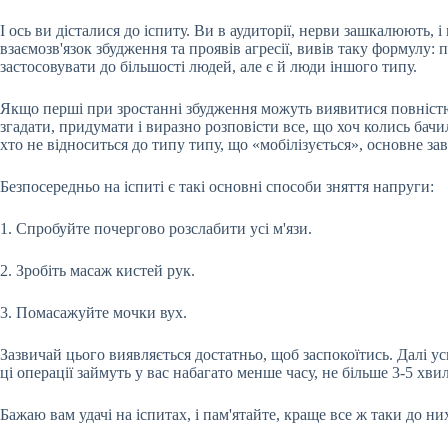
І ось ви дісталися до іспиту. Ви в аудиторії, нерви зашкалюють
взаємозв'язок збудження та проявів агресії, вивів таку формулу:
застосовувати до більшості людей, але є й люди іншого типу.
Якщо перші при зростанні збудження можуть виявитися повністю н
згадати, придумати і виразно розповісти все, що хоч колись бач
хто не відноситься до типу типу, що «мобілізується», основне за
Безпосередньо на іспиті є такі основні способи зняття напруги:
1. Спробуйте почергово розслабити усі м'язи.
2. Зробіть масаж кистей рук.
3. Помасажуйте мочки вух.
Зазвичай цього виявляється достатньо, щоб заспокоїтись. Далі усв
ці операції займуть у вас набагато менше часу, не більше 3-5 хв
Бажаю вам удачі на іспитах, і пам'ятайте, краще все ж таки до ни