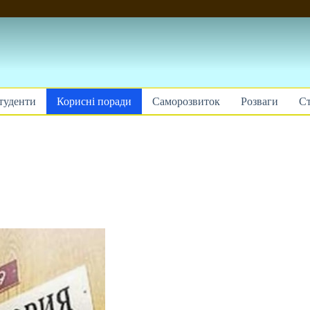
туденти
Корисні поради
Саморозвиток
Розваги
Ст