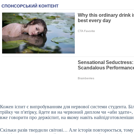
Кожен іспит є випробуванням для нервової системи студента. Бі
трійку чи п'ятірку, йдете ви на червоний диплом чи «аби здати»,
вже говорити про держіспит, на якому навіть найпідготовленіший
Скільки разів твердили світові… Але історія повторюється, тому