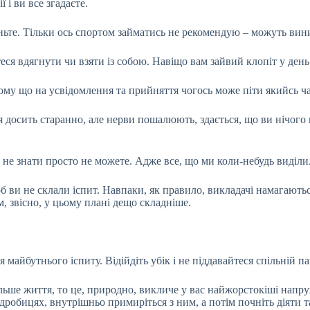
 і ви все згадаєте.
ньте. Тільки ось спортом займатись не рекомендую – можуть вини
теся вдягнути чи взяти із собою. Навіщо вам зайвий клопіт у день
тому що на усвідомлення та прийняття чогось може піти якийсь ча
я досить старанно, але нерви пошалюють, здається, що ви нічого 
 не знати просто не можете. Адже все, що ми коли-небудь виділил
об ви не склали іспит. Навпаки, як правило, викладачі намагають
м, звісно, у цьому плані дещо складніше.
 майбутнього іспиту. Відійдіть убік і не піддавайтеся спільній па
альше життя, то це, природно, викличе у вас найжорстокіші напр
подробицях, внутрішньо примиріться з ним, а потім почніть діяти