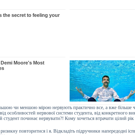
льшою чи меншою мірою нервують практично все, а вже більше чи 
 від особливостей нервової системи студента, від конкретного ви
 студент починає нервувати?! Кому хочеться втрачати цілий рік у
 ризикну повторитися і я. Відкладіть підручники напередодні ісп