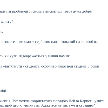
кнути проблеми зі сном, а виспатися треба дуже добре.
 іспиту?
с.
не знаєте, а викладач серйозно налаштований на те, щоб вас
и чи чули, відображається у нашій пам'яті.
ся «витягнути» студента, особливо якщо цей студент 5 років
ніці.
уження. Тут можна скористатися порадою Дейла Карнегі: уявіть
 так, щоб цього уникнути. Адже все не так вже й страшно?