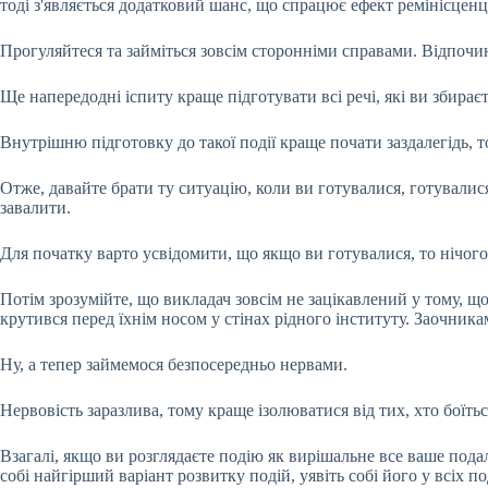
тоді з'являється додатковий шанс, що спрацює ефект ремінісценції
Прогуляйтеся та займіться зовсім сторонніми справами. Відпочи
Ще напередодні іспиту краще підготувати всі речі, які ви збирає
Внутрішню підготовку до такої події краще почати заздалегідь, 
Отже, давайте брати ту ситуацію, коли ви готувалися, готувалис
завалити.
Для початку варто усвідомити, що якщо ви готувалися, то нічого
Потім зрозумійте, що викладач зовсім не зацікавлений у тому, щ
крутився перед їхнім носом у стінах рідного інституту. Заочника
Ну, а тепер займемося безпосередньо нервами.
Нервовість заразлива, тому краще ізолюватися від тих, хто боїться
Взагалі, якщо ви розглядаєте подію як вирішальне все ваше под
собі найгірший варіант розвитку подій, уявіть собі його у всіх 