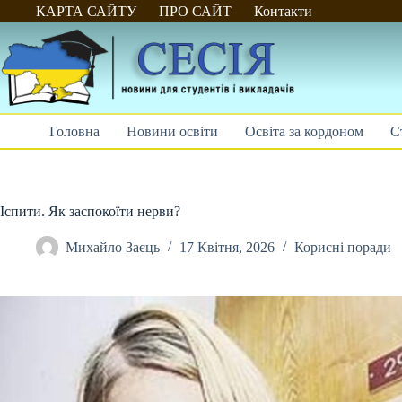
Перейти
КАРТА САЙТУ
ПРО САЙТ
Контакти
до
вмісту
Головна
Новини освіти
Освіта за кордоном
С
Іспити. Як заспокоїти нерви?
Михайло Заєць
17 Квітня, 2026
Корисні поради