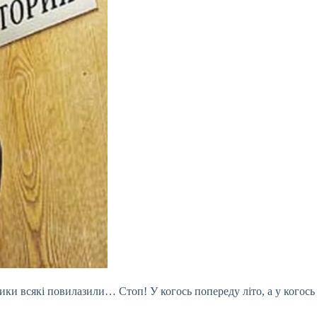
лики всякі повилазили… Стоп! У когось попереду літо, а у когось 