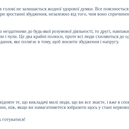
, і в голові не залишається жодної здорової думки. Все пояснюєт
 при зростанні збудження, незалежно від того, чим воно спричинен
ездатними до будь-якої розумової діяльності, то другі, навпаки,
или і чули. Це два крайні полюси, проте всі люди схиляються до 
вдання, яке полягає в тому, щоб знизити збудження і напругу.
ідомте те, що викладачі милі люди, що ви все знаєте, і вже в спок
илин, ніж, якщо ви намагатиметеся зобразити щось у стані нервово
х готуватися!