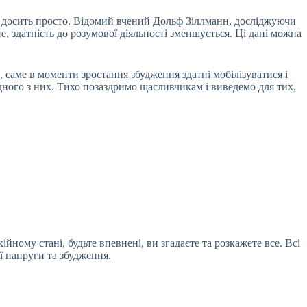
ься досить просто. Відомий вчений Дольф Зіллманн, досліджуючи
е, здатність до розумової діяльності зменшується. Ці дані можна
 саме в моменти зростання збудження здатні мобілізуватися і
одного з них. Тихо позаздримо щасливчикам і виведемо для тих,
ійному стані, будьте впевнені, ви згадаєте та розкажете все. Всі
ї напруги та збудження.