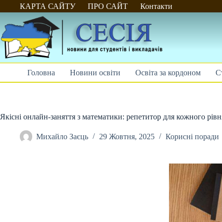
Перейти
КАРТА САЙТУ
ПРО САЙТ
Контакти
до
вмісту
Головна
Новини освіти
Освіта за кордоном
С
Якісні онлайн-заняття з математики: репетитор для кожного рівн
Михайло Заєць
29 Жовтня, 2025
Корисні поради