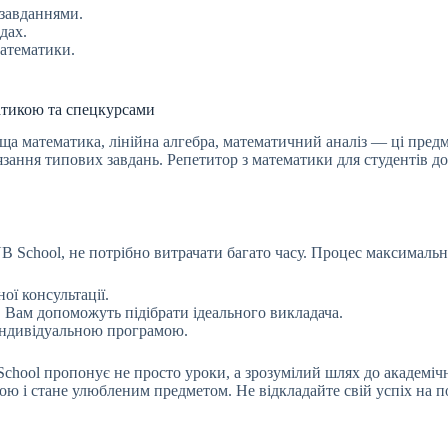
завданнями.
дах.
математики.
атикою та спецкурсами
Вища математика, лінійна алгебра, математичний аналіз — ці пр
зв’язання типових завдань. Репетитор з математики для студентів
B School, не потрібно витрачати багато часу. Процес максималь
ої консультації.
. Вам допоможуть підібрати ідеального викладача.
 індивідуальною програмою.
School пропонує не просто уроки, а зрозумілий шлях до академічн
ою і стане улюбленим предметом. Не відкладайте свій успіх на п