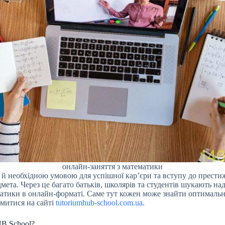
онлайн-заняття з математики
 й необхідною умовою для успішної кар’єри та вступу до прести
мета. Через це багато батьків, школярів та студентів шукають на
матики в онлайн-форматі. Саме тут кожен може знайти оптимальн
митися на сайті
tutoriumhub-school.com.ua
.
UB School?