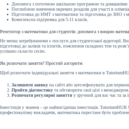
Допомога з поточною шкільною програмою та домашніми 
Поглиблене вивчення окремих розділів для участі в олімпіа
Підготовка до НМТ з математики та підготовка до ЗНО з 
Комплексна підтримка для 5-11 класів.
Репетитор з математики для студентів: допомога з вищою матем
Не менш затребуваними є послуги для студентської аудиторії. 
підготовці до заліків та іспитів, пояснення складних тем та ро
успішно скласти сесію.
Як розпочати заняття? Простий алгоритм
Щоб розпочати індивідуальні заняття з математики в TutoriumHU
Залишити заявку
на сайті або зателефонувати для первинн
Пройти діагностику
та обговорити свої цілі з менеджером
Розпочати регулярні заняття
у зручний для вас час та за
Інвестиція у знання – це найвигідніша інвестиція. TutoriumHUB 
професіоналізму викладачів, математика перестане бути проблем
Submit Rating
Rate this item: