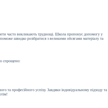
едмети часто викликають труднощі. Школа пропонує допомогу у
 допоможе швидко розібратися з великими обсягами матеріалу та
но спрощено:
ого та професійного успіху. Завдяки індивідуальному підходу та
отім!