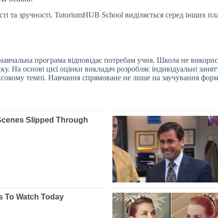
ті та зручності. TutoriumHUB School виділяється серед інших пл
о навчальна програма відповідає потребам учня. Школа не викори
у. На основі цієї оцінки викладач розробляє індивідуальні заня
високому темпі. Навчання спрямоване не лише на заучування форм