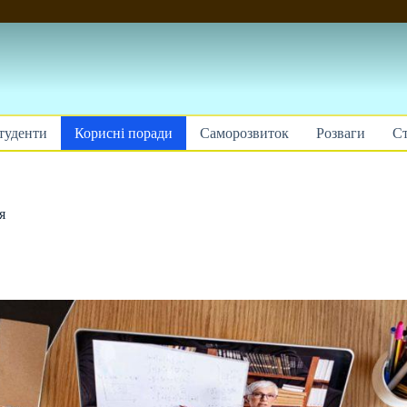
туденти
Корисні поради
Саморозвиток
Розваги
Ст
я