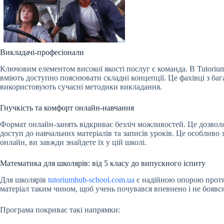
Викладачі-професіонали
Ключовим елементом високої якості послуг є команда. В Tutori
вміють доступно пояснювати складні концепції. Це фахівці з баг
використовують сучасні методики викладання.
Гнучкість та комфорт онлайн-навчання
Формат онлайн-занять відкриває безліч можливостей. Це дозволя
доступ до навчальних матеріалів та записів уроків. Це особливо 
онлайн, ви завжди знайдете їх у цій школі.
Математика для школярів: від 5 класу до випускного іспиту
Для школярів
tutoriumhub-school.com.ua
є надійною опорою протяг
матеріал таким чином, щоб учень почувався впевнено і не боявся
Програма покриває такі напрямки: