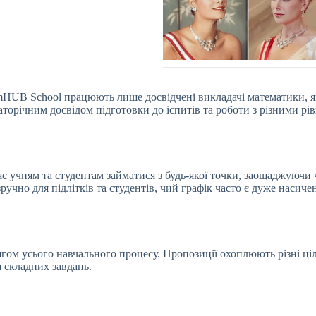
umHUB School працюють лише досвідчені викладачі математики, я
аторічним досвідом підготовки до іспитів та роботи з різними р
є учням та студентам займатися з будь-якої точки, заощаджуючи 
зручно для підлітків та студентів, чий графік часто є дуже наси
ом усього навчального процесу. Пропозиції охоплюють різні цілі
 складних завдань.