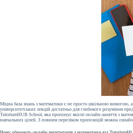
Міцна база знань з математики є не просто шкільною вимогою, а
університетських лекцій достатньо для глибокого розуміння пред
TutoriumHUB School, яка пропонує якісні онлайн-заняття з мате
навчальних цілей. З повним переліком пропозицій можна ознайо
Чому обирають онлайн репетиторів з математики від TutoriumH