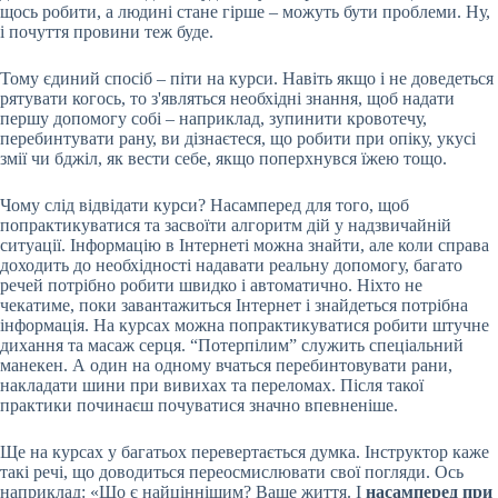
щось робити, а людині стане гірше – можуть бути проблеми. Ну,
і почуття провини теж буде.
Тому єдиний спосіб – піти на курси. Навіть якщо і не доведеться
рятувати когось, то з'являться необхідні знання, щоб надати
першу допомогу собі – наприклад, зупинити кровотечу,
перебинтувати рану, ви дізнаєтеся, що робити при опіку, укусі
змії чи бджіл, як вести себе, якщо поперхнувся їжею тощо.
Чому слід відвідати курси? Насамперед для того, щоб
попрактикуватися та засвоїти алгоритм дій у надзвичайній
ситуації. Інформацію в Інтернеті можна знайти, але коли справа
доходить до необхідності надавати реальну допомогу, багато
речей потрібно робити швидко і автоматично. Ніхто не
чекатиме, поки завантажиться Інтернет і знайдеться потрібна
інформація. На курсах можна попрактикуватися робити штучне
дихання та масаж серця. “Потерпілим” служить спеціальний
манекен. А один на одному вчаться перебинтовувати рани,
накладати шини при вивихах та переломах. Після такої
практики починаєш почуватися значно впевненіше.
Ще на курсах у багатьох перевертається думка. Інструктор каже
такі речі, що доводиться переосмислювати свої погляди. Ось
наприклад: «Що є найціннішим? Ваше життя. І
насамперед при