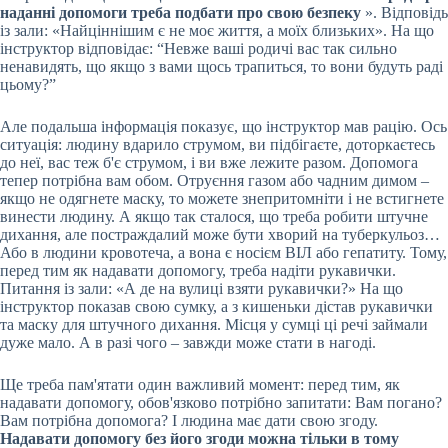
наданні допомоги треба подбати про свою безпеку
». Відповідь
із зали: «Найціннішим є не моє життя, а моїх близьких». На що
інструктор відповідає: “Невже ваші родичі вас так сильно
ненавидять, що якщо з вами щось трапиться, то вони будуть раді
цьому?”
Але подальша інформація показує, що інструктор мав рацію. Ось
ситуація: людину вдарило струмом, ви підбігаєте, доторкаєтесь
до неї, вас теж б'є струмом, і ви вже лежите разом. Допомога
тепер потрібна вам обом. Отруєння газом або чадним димом –
якщо не одягнете маску, то можете знепритомніти і не встигнете
винести людину. А якщо так сталося, що треба робити штучне
дихання, але постраждалий може бути хворий на туберкульоз…
Або в людини кровотеча, а вона є носієм ВІЛ або гепатиту. Тому,
перед тим як надавати допомогу, треба надіти рукавички.
Питання із зали: «А де на вулиці взяти рукавички?» На що
інструктор показав свою сумку, а з кишеньки дістав рукавички
та маску для штучного дихання. Місця у сумці ці речі займали
дуже мало. А в разі чого – завжди може стати в нагоді.
Ще треба пам'ятати один важливий момент: перед тим, як
надавати допомогу, обов'язково потрібно запитати: Вам погано?
Вам потрібна допомога? І людина має дати свою згоду.
Надавати допомогу без його згоди можна тільки в тому