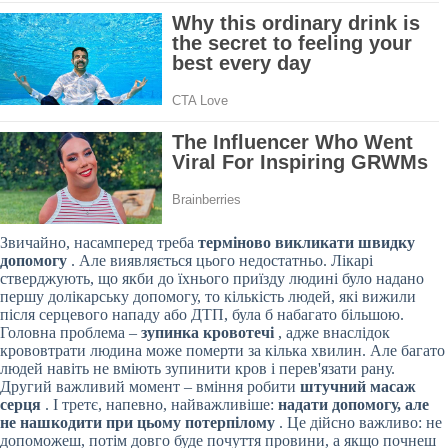
Звичайно, насамперед треба
терміново викликати швидку
допомогу
. Але виявляється цього недостатньо. Лікарі
стверджують, що якби до їхнього приїзду людині було надано
першу долікарську допомогу, то кількість людей, які вижили
після серцевого нападу або ДТП, була б набагато більшою.
Головна проблема –
зупинка кровотечі
, адже внаслідок
крововтрати людина може померти за кілька хвилин. Але багато
людей навіть не вміють зупинити кров і перев'язати рану.
Другий важливий момент – вміння робити
штучний масаж
серця
. І третє, напевно, найважливіше:
надати допомогу, але
не нашкодити при цьому потерпілому
. Це дійсно важливо: не
допоможеш, потім довго буде почуття провини, а якщо почнеш