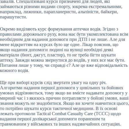
завалів. Спеціалізовані курси призначені для людей, які
займаються різними видами спорту, зокрема екстремальними,
наприклад, лижники, парапланеристи, альпіністи, байкери,
парашутисти.
Окремо виділяють курс формування аптечки водія. Згідно з
правилами дорожнього руху, вона має бути укомплектована всім
необхідним для надання допомоги при ДТП і не лише. Але для
мене відкриттям на курсах було ще одне. Лікар пояснив, що
якщо надання допомоги людині на вулиці необхідні деякі
матеріали (бинт, джгут, пластир), то не треба бігти шукати
аптеку. Завжди можна звернутися до водіїв, у них все має бути.
Питання лише у тому, чи справді є? Але це вже відповідальність
кожного водія.
Ще при виборі курсів слід звертати увагу на одну річ.
Алгоритми надання першої допомоги у цивільних та бойових
умовах відрізняються, тому якщо ви вмієте надавати допомогу у
мирний час і з якихось причин потрапляєте у бойові умови, ваші
знання можуть не знадобитися. Якщо ви хочете навчитися цього,
то потрібно шукати курси тактичної медицини. В їх основі
лежать протоколи Tactical Combat Casualty Care (TCCC) щодо
надання першої долікарської допомоги пораненим та
травмованим у військових та інших надзвичайних ситуаціях.