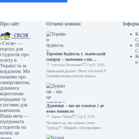
Про сайт
Останні новини
Інформ
К
С
«Сесія» —
П
портал для
С
Терміни будівель у львівській
студентів про
К
говірці – значення слів
освіту в
и
“двірець”, “креденс”,
Ангеліна Матвієнко
Сер 8, 2026
Україні та за
“кнайпа”
кордоном. Ми
Львівський діалект / Фото: lviv.travel У
Галичині можна почути чимало
пишемо про
цікавих слів. Деякі з них можуть
саморозвиток,
спантеличити навіть досвідченого
ділимося
мандрівника.…
корисними
порадами та
статтями для
Дурниця – що це означає і де
навчання.
воно виникло
Наша мета —
Лариса Чабан
Сер 8, 2026
підтримати
Чи знаєте ви, що означає слово
студентів на
“єрунда”? / Magnific. Ілюстративне
шляху до
фото Іноді історія походження слова
знань.
виявляється цікавішою за його