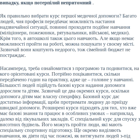
випадку, якщо потерпілий непритомний
.
Як правильно вибрати курс першої медичної допомоги? Багато
людей, чия професія передбачає можливість настання
надзвичайної ситуації, повинні проходити подібне навчання
(міліціонери, пожежники, рятувальники, військові, медики).
Крім того, в автошколі також цього навчають. Але якщо немає
можливості пройти на роботі, можна пошукати у своєму місті.
Зазвичай вони коштують недорого, тож сімейний бюджет не
постраждає.
Насамперед, треба ознайомитися з програмою та подивитися, на
кого орієнтовані курси. Потрібно поцікавитися, скільки
передбачено годин на практику, адже це – головне у навчанні.
Більшості людей підійдуть базові курси надання допомоги
дорослим та дітям. Зазвичай це два окремих курси, оскільки
допомога дітям має власну специфіку. Базовий курс дає
достатньо інформації, щоби протримати людину до приїзду
швидкої допомоги. Розширені курси підходять для тих, хто вже
має базові знання та працює в особливих умовах – наприклад,
далеко від лікувальних закладів. Є спеціальний курс для спуску з
висотних будівель. Його можуть пройти люди, які мають
спеціальну спортивну підготовку. Ще окремо виділяють
навчання, як діяти під час пожежі, як витягувати людей з-під