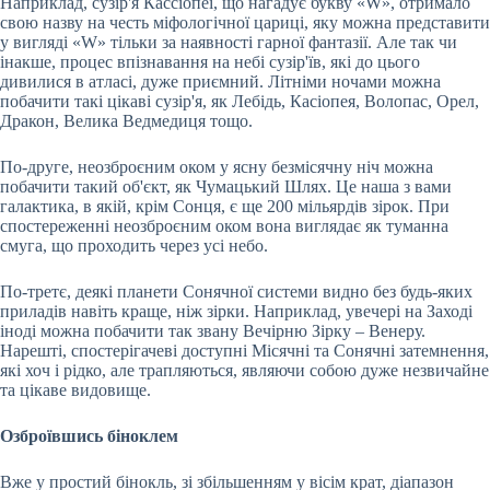
Наприклад, сузір'я Кассіопеї, що нагадує букву «W», отримало
свою назву на честь міфологічної цариці, яку можна представити
у вигляді «W» тільки за наявності гарної фантазії. Але так чи
інакше, процес впізнавання на небі сузір'їв, які до цього
дивилися в атласі, дуже приємний. Літніми ночами можна
побачити такі цікаві сузір'я, як Лебідь, Касіопея, Волопас, Орел,
Дракон, Велика Ведмедиця тощо.
По-друге, неозброєним оком у ясну безмісячну ніч можна
побачити такий об'єкт, як Чумацький Шлях. Це наша з вами
галактика, в якій, крім Сонця, є ще 200 мільярдів зірок. При
спостереженні неозброєним оком вона виглядає як туманна
смуга, що проходить через усі небо.
По-третє, деякі планети Сонячної системи видно без будь-яких
приладів навіть краще, ніж зірки. Наприклад, увечері на Заході
іноді можна побачити так звану Вечірню Зірку – Венеру.
Нарешті, спостерігачеві доступні Місячні та Сонячні затемнення,
які хоч і рідко, але трапляються, являючи собою дуже незвичайне
та цікаве видовище.
Озброївшись біноклем
Вже у простий бінокль, зі збільшенням у вісім крат, діапазон