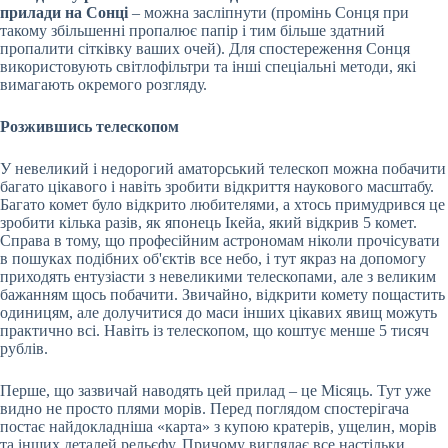
прилади на Сонці
– можна засліпнути (промінь Сонця при
такому збільшенні пропалює папір і тим більше здатний
пропалити сітківку ваших очей). Для спостереження Сонця
використовують світлофільтри та інші спеціальні методи, які
вимагають окремого розгляду.
Розжившись телескопом
У невеликий і недорогий аматорський телескоп можна побачити
багато цікавого і навіть зробити відкриття наукового масштабу.
Багато комет було відкрито любителями, а хтось примудрився це
зробити кілька разів, як японець Ікейа, який відкрив 5 комет.
Справа в тому, що професійним астрономам ніколи прочісувати
в пошуках подібних об'єктів все небо, і тут якраз на допомогу
приходять ентузіасти з невеликими телескопами, але з великим
бажанням щось побачити. Звичайно, відкрити комету пощастить
одиницям, але долучитися до маси інших цікавих явищ можуть
практично всі. Навіть із телескопом, що коштує менше 5 тисяч
рублів.
Перше, що зазвичай наводять цей прилад – це Місяць. Тут уже
видно не просто плями морів. Перед поглядом спостерігача
постає найдокладніша «карта» з купою кратерів, ущелин, морів
та інших деталей рельєфу. Причому виглядає все настільки