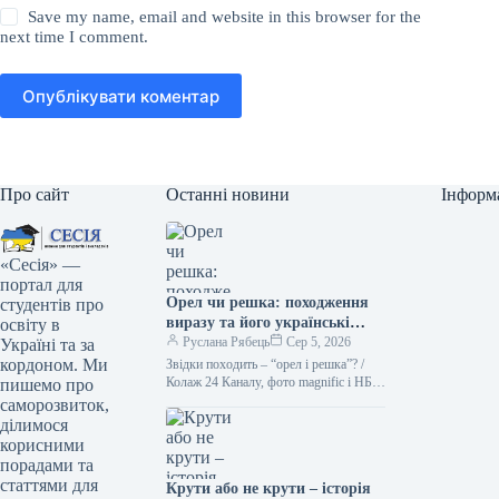
Save my name, email and website in this browser for the
next time I comment.
Опублікувати коментар
Про сайт
Останні новини
Інформ
«Сесія» —
портал для
Орел чи решка: походження
студентів про
виразу та його українські
освіту в
синоніми Походження вислову
Руслана Рябець
Сер 5, 2026
Україні та за
“орел чи решка” тісно
кордоном. Ми
Звідки походить – “орел і решка”? /
пов’язане з давньою
Колаж 24 Каналу, фото magnific і НБУ
пишемо про
Кинути монету – найлегший спосіб
традицією підкидати монету
саморозвиток,
зробити…
для прийняття рішення. На
ділимося
одній стороні монети, як
корисними
правило, зображували орла, а
порадами та
на іншій – герб держави або
статтями для
Крути або не крути – історія