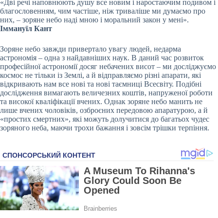
«Дві речі наповнюють душу все новим і наростаючим подивом і
благословенням, чим частіше, ніж триваліше ми думаємо про
них, – зоряне небо наді мною і моральний закон у мені».
Іммануїл Кант
Зоряне небо завжди привертало увагу людей, недарма
астрономія – одна з найдавніших наук. В даний час розвиток
професійної астрономії досяг небачених висот – ми досліджуємо
космос не тільки із Землі, а й відправляємо різні апарати, які
відкривають нам все нові та нові таємниці Всесвіту. Подібні
дослідження
вимагають величезних коштів, напруженої роботи
та високої кваліфікації вчених. Однак зоряне небо манить не
лише вчених чоловіків, озброєних передовою апаратурою, а й
«простих смертних», які можуть долучитися до багатьох чудес
зоряного неба, маючи трохи бажання і зовсім трішки терпіння.