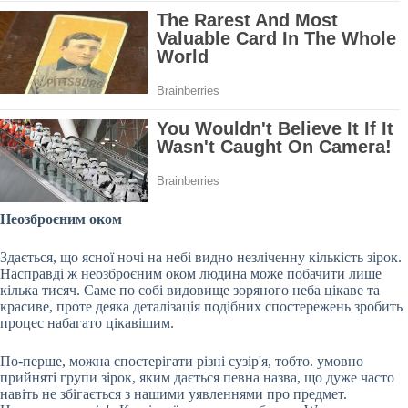
Неозброєним оком
Здається, що ясної ночі на небі видно незліченну кількість зірок.
Насправді ж неозброєним оком людина може побачити лише
кілька тисяч. Саме по собі видовище зоряного неба цікаве та
красиве, проте деяка деталізація подібних спостережень зробить
процес набагато цікавішим.
По-перше, можна спостерігати різні сузір'я, тобто. умовно
прийняті групи зірок, яким дається певна назва, що дуже часто
навіть не збігається з нашими уявленнями про предмет.