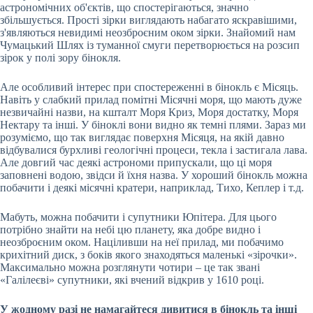
астрономічних об'єктів, що спостерігаються, значно
збільшується. Прості зірки виглядають набагато яскравішими,
з'являються невидимі неозброєним оком зірки. Знайомий нам
Чумацький Шлях із туманної смуги перетворюється на розсип
зірок у полі зору бінокля.
Але особливий інтерес при спостереженні в бінокль є Місяць.
Навіть у слабкий прилад помітні Місячні моря, що мають дуже
незвичайні назви, на кшталт Моря Криз, Моря достатку, Моря
Нектару та інші. У біноклі вони видно як темні плями. Зараз ми
розуміємо, що так виглядає поверхня Місяця, на якій давно
відбувалися бурхливі геологічні процеси, текла і застигала лава.
Але довгий час деякі астрономи припускали, що ці моря
заповнені водою, звідси й їхня назва. У хороший бінокль можна
побачити і деякі місячні кратери, наприклад, Тихо, Кеплер і т.д.
Мабуть, можна побачити і супутники Юпітера. Для цього
потрібно знайти на небі цю планету, яка добре видно і
неозброєним оком. Націливши на неї прилад, ми побачимо
крихітний диск, з боків якого знаходяться маленькі «зірочки».
Максимально можна розглянути чотири – це так звані
«Галілеєві» супутники, які вчений відкрив у 1610 році.
У жодному разі не намагайтеся дивитися в бінокль та інші