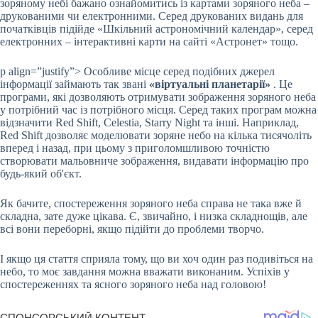
зоряному небі бажано ознайомитись із картами зоряного неба –
друкованими чи електронними. Серед друкованих видань для
початківців підійде «Шкільний астрономічний календар», серед
електронних – інтерактивні карти на сайті «Астронет» тощо.
p align=”justify”> Особливе місце серед подібних джерел
інформації займають так звані
«віртуальні планетарії»
. Це
програми, які дозволяють отримувати зображення зоряного неба
у потрібний час із потрібного місця. Серед таких програм можна
відзначити Red Shift, Celestia, Starry Night та інші. Наприклад,
Red Shift дозволяє моделювати зоряне небо на кілька тисячоліть
вперед і назад, при цьому з приголомшливою точністю
створювати мальовниче зображення, видавати інформацію про
будь-який об'єкт.
Як бачите, спостереження зоряного неба справа не така вже й
складна, зате дуже цікава. Є, звичайно, і низка складнощів, але
всі вони переборні, якщо підійти до проблеми творчо.
І якщо ця стаття сприяла тому, що ви хоч один раз подивіться на
небо, то моє завдання можна вважати виконаним. Успіхів у
спостереженнях та ясного зоряного неба над головою!