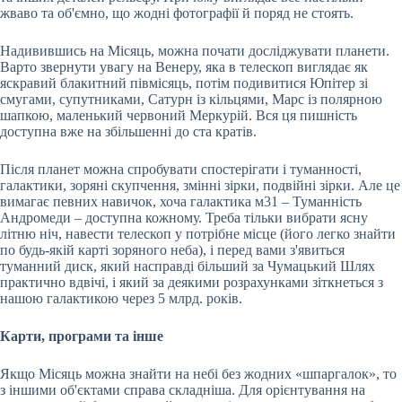
жваво та об'ємно, що жодні фотографії й поряд не стоять.
Надивившись на Місяць, можна почати досліджувати планети.
Варто звернути увагу на Венеру, яка в телескоп виглядає як
яскравий блакитний півмісяць, потім подивитися Юпітер зі
смугами, супутниками, Сатурн із кільцями, Марс із полярною
шапкою, маленький червоний Меркурій. Вся ця пишність
доступна вже на збільшенні до ста кратів.
Після планет можна спробувати спостерігати і туманності,
галактики, зоряні скупчення, змінні зірки, подвійні зірки. Але це
вимагає певних навичок, хоча галактика м31 – Туманність
Андромеди – доступна кожному. Треба тільки вибрати ясну
літню ніч, навести телескоп у потрібне місце (його легко знайти
по будь-якій карті зоряного неба), і перед вами з'явиться
туманний диск, який насправді більший за Чумацький Шлях
практично вдвічі, і який за деякими розрахунками зіткнеться з
нашою галактикою через 5 млрд. років.
Карти, програми та інше
Якщо Місяць можна знайти на небі без жодних «шпаргалок», то
з іншими об'єктами справа складніша. Для орієнтування на