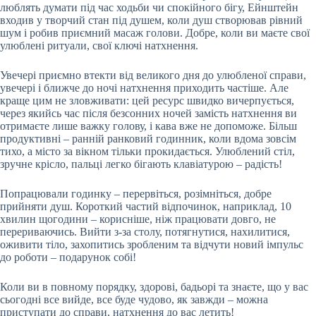
люблять думати під час ходьби чи спокійного бігу, Ейнштейн
входив у творчий стан під душем, коли душ створював рівний
шум і робив приємний масаж голови. Добре, коли ви маєте свої
улюблені ритуали, свої ключі натхнення.
Увечері приємно втекти від великого дня до улюбленої справи,
увечері і ближче до ночі натхнення приходить частіше. Але
краще цим не зловживати: цей ресурс швидко вичерпується,
через якийсь час після безсонних ночей замість натхнення ви
отримаєте лише важку голову, і кава вже не допоможе. Більш
продуктивні – ранній ранковий годинник, коли вдома зовсім
тихо, а місто за вікном тільки прокидається. Улюблений стіл,
зручне крісло, пальці легко бігають клавіатурою – радість!
Попрацювали годинку – перервіться, розімніться, добре
прийняти душ. Короткий частий відпочинок, наприклад, 10
хвилин щогодини – корисніше, ніж працювати довго, не
перериваючись. Вийти з-за столу, потягнутися, нахилитися,
оживити тіло, захопитись зробленим та відчути новий імпульс
до роботи – подарунок собі!
Коли ви в повному порядку, здорові, бадьорі та знаєте, що у вас
сьогодні все вийде, все буде чудово, як завжди – можна
приступати до справи, натхнення до вас летить!