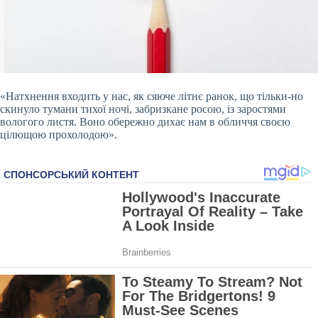
«Натхнення входить у нас, як сяюче літнє ранок, що тільки-но
скинуло тумани тихої ночі, забризкане росою, із заростями
вологого листя. Воно обережно дихає нам в обличчя своєю
цілющою прохолодою».