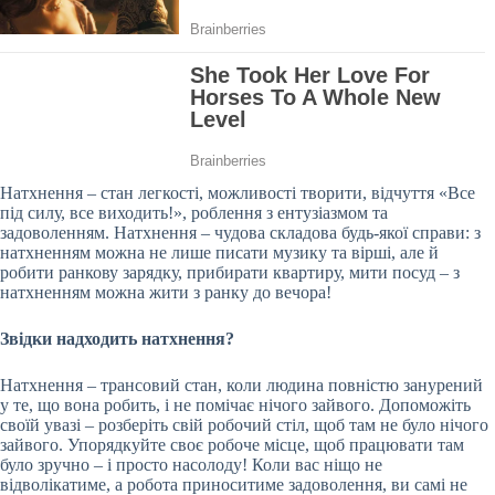
Натхнення – стан легкості, можливості творити, відчуття «Все
під силу, все виходить!», роблення з ентузіазмом та
задоволенням. Натхнення – чудова складова будь-якої справи: з
натхненням
можна не лише писати музику та вірші, але й
робити ранкову зарядку, прибирати квартиру, мити посуд – з
натхненням можна жити з ранку до вечора!
Звідки надходить натхнення?
Натхнення – трансовий стан, коли людина повністю занурений
у те, що вона робить, і не помічає нічого зайвого. Допоможіть
своїй увазі – розберіть свій робочий стіл, щоб там не було нічого
зайвого. Упорядкуйте своє робоче місце, щоб працювати там
було зручно – і просто насолоду! Коли вас ніщо не
відволікатиме, а робота приноситиме задоволення, ви самі не