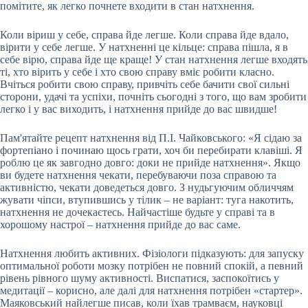
помітите, як легко почнете входити в стан натхнення.
Коли віриш у себе, справа йде легше. Коли справа йде вдало,
вірити у себе легше. У натхненні це кільце: справа пішла, я в
себе вірю, справа йде ще краще! У стан натхнення легше входять
ті, хто вірить у себе і хто свою справу вміє робити класно.
Вчіться робити свою справу, привчіть себе бачити свої сильні
сторони, удачі та успіхи, почніть сьогодні з того, що вам зробити
легко і у вас виходить, і натхнення прийде до вас швидше!
Пам'ятайте рецепт натхнення від П.І. Чайковського: «Я сідаю за
фортепіано і починаю щось грати, хоч би перебирати клавіші. Я
роблю це як завгодно довго: доки не прийде натхнення». Якщо
ви будете натхнення чекати, перебуваючи поза справою та
активністю, чекати доведеться довго. З нудьгуючим обличчям
жувати чіпси, втупившись у тілик – не варіант: туга накотить,
натхнення не дочекаєтесь. Найчастіше будьте у справі та в
хорошому настрої – натхнення прийде до вас саме.
Натхнення любить активних. Фізіологи підказують: для запуску
оптимальної роботи мозку потрібен не повний спокій, а певний
рівень рівного шуму активності. Виспатися, заспокоїтись у
медитації – корисно, але далі для натхнення потрібен «стартер».
Маяковський найлегше писав, коли їхав трамваєм, науковці