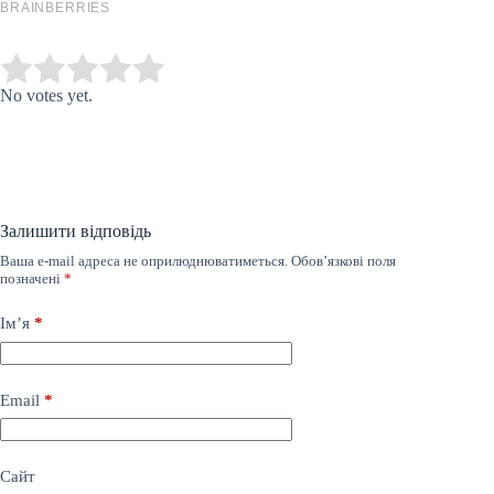
Submit Rating
Rate this item:
No votes yet.
Залишити відповідь
Ваша e-mail адреса не оприлюднюватиметься.
Обов’язкові поля
позначені
*
Ім’я
*
Email
*
Сайт