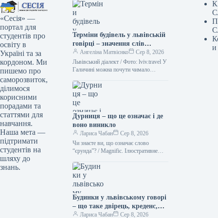
К
С
«Сесія» —
П
портал для
С
Терміни будівель у львівській
студентів про
К
говірці – значення слів
освіту в
и
“двірець”, “креденс”,
Ангеліна Матвієнко
Сер 8, 2026
Україні та за
“кнайпа”
кордоном. Ми
Львівський діалект / Фото: lviv.travel У
Галичині можна почути чимало
пишемо про
цікавих слів. Деякі з них можуть
саморозвиток,
спантеличити навіть досвідченого
ділимося
мандрівника.…
корисними
порадами та
статтями для
Дурниця – що це означає і де
навчання.
воно виникло
Наша мета —
Лариса Чабан
Сер 8, 2026
підтримати
Чи знаєте ви, що означає слово
студентів на
“єрунда”? / Magnific. Ілюстративне
шляху до
фото Іноді історія походження слова
знань.
виявляється цікавішою за його
сучасне…
Будинки у львівському говорі
– що таке двірець, креденс,
кнайпа
Лариса Чабан
Сер 8, 2026