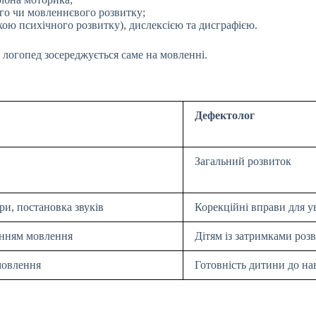
ого чи мовленнєвого розвитку;
кою психічного розвитку), дислексією та дисграфією.
к логопед зосереджується саме на мовленні.
Дефектолог
Загальний розвиток
ри, постановка звуків
Корекційні вправи для у
енням мовлення
Дітям із затримками роз
мовлення
Готовність дитини до на