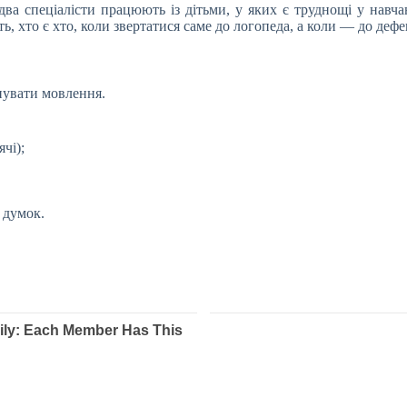
ва спеціалісти працюють із дітьми, у яких є труднощі у навчан
 хто є хто, коли звертатися саме до логопеда, а коли — до дефе
нувати мовлення.
чі);
 думок.