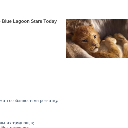
ми з особливостями розвитку.
альних труднощів;
рібна моторика;