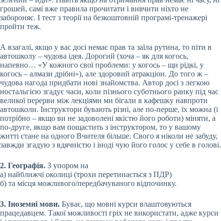
грошей, самі вже правила прочитати і вивчити ніхто не
забороняє. І тест з теорії на безкоштовній програмі-тренажері
пройти теж.
А взагалі, якщо у вас досі немає прав та заїла рутина, то піти в
автошколу – чудова ідея. Дорогий (хоча – як для когось,
напевно… «У кожного свої проблеми: у когось – щи рідкі, у
когось – алмази дрібні»), але здоровий атракціон. До того ж –
чудова нагода придбати нові знайомства. Автор досі з легкою
ностальгією згадує часи, коли пізнього суботнього ранку під час
великої перерви між лекціями ми бігали в кафешку навпроти
автошколи. Інструктори бувають різні, але по-перше, їх можна (і
потрібно – якщо ви не задоволені якістю його роботи) міняти, а
по-друге, якщо вам пощастить з інструктором, то у вашому
житті стане на одного Вчителя більше. Свого я ніколи не забуду,
завжди згадую з вдячністю і іноді чую його голос у себе в голові.
2. Географія.
З упором на
а) найближчі околиці (трохи перетинається з ПДР)
б) та місця можливого/передбачуваного відпочинку.
3. Іноземні мови.
Буває, що мовні курси влаштовуються
працедавцем. Такої можливості гріх не використати, адже курси