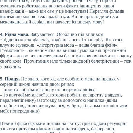
і оплачуються, і йдуть на рахунок робочого часу, і просто
змушують роботодавця визнати факт підвищення вашої
кваліфікації – адже він сам у це інвестував! Перегляд фільмів
іноземною мовою теж вважається. Ви не просто дивитеся
мексиканський серіал, ви навчаєте іспанську мову!
4. Рідна мова.
Забувається. Особливо під впливом
«піддонського» діалекту, «албанського» і трансліту. Як хтось
влучно зауважив, «літературна мова – наша блатна феня».
Грамотність – як непомітна на вигляд сумочка від престижної
фірми – дозволить посвяченим безпомилково визначити людину
свого кола. Прочитання (але тільки якісної!) белетристики – теж
у рахунок.
5. Праця.
Не знаю, кого як, але особисто мене на працях у
середній школі навчили двом речам:
– пиляти лобзиком фанеру по непрямих лініях;
– і з круглої металевої заготовки робити квадратну (пардон,
паралелепіпедну) заготовку за допомогою напилка (яким
подібне завдання виконувалося, мабуть, кількома поколіннями
моїх попередників).
Певний філософський погляд на світоустрій подібні регулярні
заняття протягом кількох годин на тиждень, безперечно,