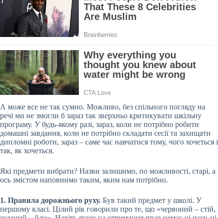
А може все не так сумно. Можливо, без спільного погляду на
речі ми не змогли б зараз так зверхньо критикувати шкільну
програму. У
будь-якому разі, зараз, коли не потрібно робити
домашні завдання, коли не потрібно складати сесії та захищати
дипломні роботи, зараз – саме час навчатися тому, чого хочеться і
так, як хочеться.
Які предмети вибрати? Назви залишимо, по можливості, старі, а
ось змістом наповнимо таким, яким нам потрібно.
1. Правила дорожнього руху.
Був такий предмет у школі. У
першому класі. Цілий рік говорили про те, що «червоний – стій,
зелений – йди». Навіть якщо на отримання прав немає ні часу, ні