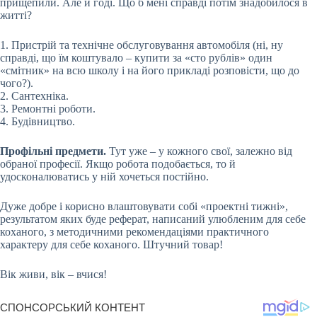
прищепили. Але й годі. Що б мені справді потім знадобилося в
житті?
1. Пристрій та технічне обслуговування автомобіля (ні, ну
справді, що їм коштувало – купити за «сто рублів» один
«смітник» на всю школу і на його прикладі розповісти, що до
чого?).
2. Сантехніка.
3. Ремонтні роботи.
4. Будівництво.
Профільні предмети.
Тут уже – у кожного свої, залежно від
обраної професії. Якщо робота подобається, то й
удосконалюватись у ній хочеться постійно.
Дуже добре і корисно влаштовувати собі «проектні тижні»,
результатом яких буде реферат, написаний улюбленим для себе
коханого, з методичними рекомендаціями практичного
характеру для себе коханого. Штучний товар!
Вік живи, вік – вчися!