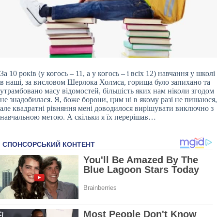
За 10 років (у когось – 11, а у когось – і всіх 12) навчання у школі
в наші, за висловом Шерлока Холмса, горища було запихано та
утрамбовано масу відомостей, більшість яких нам ніколи згодом
не знадобилася. Я, боже борони, цим ні в якому разі не пишаюся,
але квадратні рівняння мені доводилося вирішувати виключно з
навчальною метою. А скільки я їх перерішав…