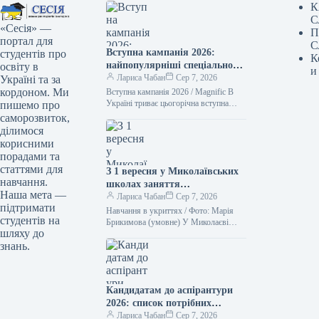
К
С
«Сесія» —
П
портал для
С
Вступна кампанія 2026:
студентів про
К
найпопулярніші спеціальності
освіту в
и
за державним замовленням
Лариса Чабан
Сер 7, 2026
Україні та за
кордоном. Ми
Вступна кампанія 2026 / Magnific В
Україні триває цьогорічна вступна
пишемо про
кампанія. Абітурієнти вже почали
саморозвиток,
отримувати рекомендації до
ділимося
зарахування на бакалаврат.…
корисними
порадами та
статтями для
З 1 вересня у Миколаївських
навчання.
школах заняття
Наша мета —
проводитимуться виключно в
Лариса Чабан
Сер 7, 2026
підтримати
укриттях.
Навчання в укриттях / Фото: Марія
студентів на
Брикимова (умовне) У Миколаєві
шляху до
уроки можуть проходити виключно в
знань.
сховищах. Такий новий підхід до…
Кандидатам до аспірантури
2026: список потрібних
паперів
Лариса Чабан
Сер 7, 2026