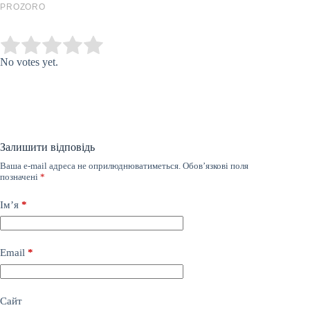
Submit Rating
Rate this item:
No votes yet.
Залишити відповідь
Ваша e-mail адреса не оприлюднюватиметься.
Обов’язкові поля
позначені
*
Ім’я
*
Email
*
Сайт