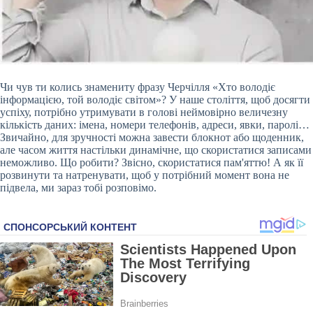
Чи чув ти колись знамениту фразу Черчілля «Хто володіє
інформацією, той володіє світом»? У наше століття, щоб досягти
успіху, потрібно утримувати в голові неймовірно величезну
кількість даних: імена, номери телефонів, адреси, явки, паролі…
Звичайно, для зручності можна завести блокнот або щоденник,
але часом життя настільки динамічне, що скористатися записами
неможливо. Що робити? Звісно, скористатися пам'яттю! А як її
розвинути та натренувати, щоб у потрібний момент вона не
підвела, ми
зараз тобі розповімо.