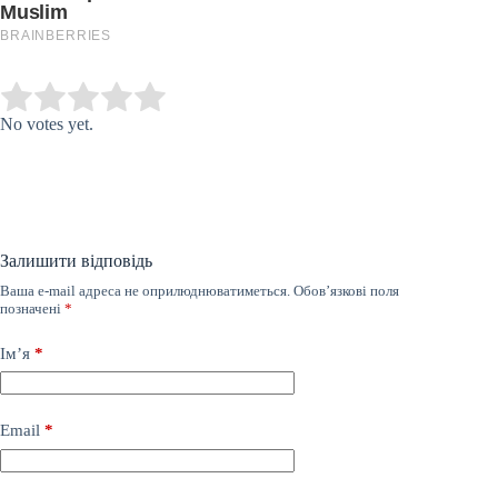
Submit Rating
Rate this item:
No votes yet.
Залишити відповідь
Ваша e-mail адреса не оприлюднюватиметься.
Обов’язкові поля
позначені
*
Ім’я
*
Email
*