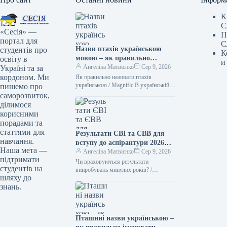
К
С
«Сесія» —
П
портал для
С
Назви птахів українською
студентів про
К
мовою – як правильно
освіту в
и
назвати лелеку, зозулю,
Ангеліна Матвієнко
Сер 9, 2026
Україні та за
очеретянку
кордоном. Ми
Як правильно називати птахів
українською / Magnific В українській
пишемо про
мові існує чимало милозвучних слів.
саморозвиток,
Тому не варто “забруднювати” своє
ділимося
мовлення…
корисними
порадами та
статтями для
Результати ЄВІ та ЄВВ для
навчання.
вступу до аспірантури 2026
Наша мета —
року
Ангеліна Матвієнко
Сер 9, 2026
підтримати
Чи враховуються результати
студентів на
випробувань минулих років? /
шляху до
Мagnific. Ілюстративне фото
знань.
Поширене запитання серед абітурієнтів
до аспірантури: чи необхідно щорічно
проходити
Пташині назви українською –