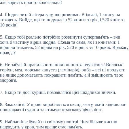
але користь просто колосальна!
4. Щодня читай літературу, що розвиває. В ідеалі, 1 книгу на
тиждень. Вийде, що ти подужаєш 52 книги за рік, і 520 книг за
10 років!
5. Якщо тобі реально потрібно розвинути суперпам'ять – вчи
хоча б частину вірша щодня. Схема та сама, як і з книгами: 1
вірш на тиждень, 52 вірша на рік, 520 віршів за 10 років. Вражає,
правда?
6. Не забувай правильно та повноцінно харчуватися! Волоські
горіхи, мед, морська капуста (ламінарія), риба – всі ці продукти
не лише допомагають покращити пам'ять, а й зміцнюють твоє
здоров'я.
7. Якщо ти досі куриш, позбавляйся цієї шкідливої звички.
8. Закохайся! У крові виробляється оксид азоту, який відновлює
пошкоджені судини та стимулює мозкову діяльність.
9. Найчастіше бувай на свіжому повітрі. Чим більше кисню
надходить у кров, тим краще стає пам'ять.