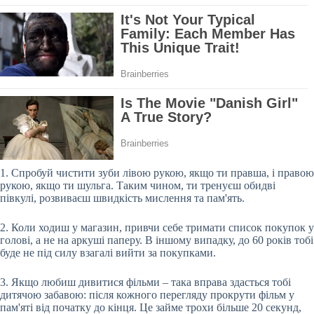
1. Спробуй чистити зуби лівою рукою, якщо ти правша, і правою
рукою, якщо ти шульга. Таким чином, ти тренуєш обидві
півкулі, розвиваєш швидкість мислення та пам'ять.
2. Коли ходиш у магазин, привчи себе тримати список покупок у
голові, а не на аркуші паперу. В іншому випадку, до 60 років тобі
буде не під силу взагалі вийти за покупками.
3. Якщо любиш дивитися фільми – така вправа здасться тобі
дитячою забавою: після кожного перегляду прокрути фільм у
пам'яті від початку до кінця. Це займе трохи більше 20 секунд,