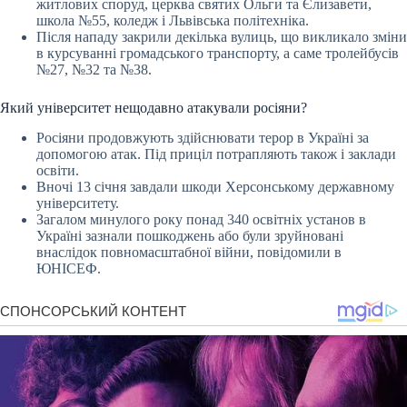
житлових споруд, церква святих Ольги та Єлизавети,
школа №55, коледж і Львівська політехніка.
Після нападу закрили декілька вулиць, що викликало зміни
в курсуванні громадського транспорту, а саме тролейбусів
№27, №32 та №38.
Який університет нещодавно атакували росіяни?
Росіяни продовжують здійснювати терор в Україні за
допомогою атак. Під приціл потрапляють також і заклади
освіти.
Вночі 13 січня завдали шкоди Херсонському державному
університету.
Загалом минулого року понад 340 освітніх установ в
Україні зазнали пошкоджень або були зруйновані
внаслідок повномасштабної війни, повідомили в
ЮНІСЕФ.