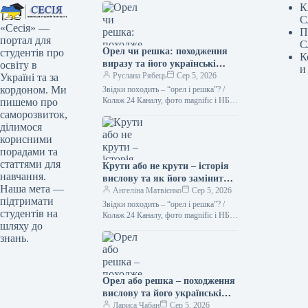
К
С
«Сесія» —
П
портал для
С
Орел чи решка: походження
студентів про
К
виразу та його українські
освіту в
и
синоніми Походження вислову
Руслана Рябець
Сер 5, 2026
Україні та за
“орел чи решка” тісно
кордоном. Ми
Звідки походить – “орел і решка”? /
пов’язане з давньою
Колаж 24 Каналу, фото magnific і НБУ
пишемо про
Кинути монету – найлегший спосіб
традицією підкидати монету
саморозвиток,
зробити…
для прийняття рішення. На
ділимося
одній стороні монети, як
корисними
правило, зображували орла, а
порадами та
на іншій – герб держави або
статтями для
Крути або не крути – історія
інший символ. Таким чином,
навчання.
вислову та як його замінити
“орел” і “решка” стали
Наша мета —
українською
Ангеліна Матвієнко
Сер 5, 2026
узагальненими позначеннями
підтримати
Звідки походить – “орел і решка”? /
сторін монети. Українською
студентів на
Колаж 24 Каналу, фото magnific і НБУ
мовою цей вислів можна
шляху до
Підкинути монету – найпростіший
замінити кількома
знань.
спосіб зробити…
варіантами, залежно від
контексту: * **”Кін або
герб”**: Це прямий переклад,
Орел або решка – походження
який зберігає образність. *
вислову та його українські
**”На щастя”**:
синоніми.
Лариса Чабан
Сер 5, 2026