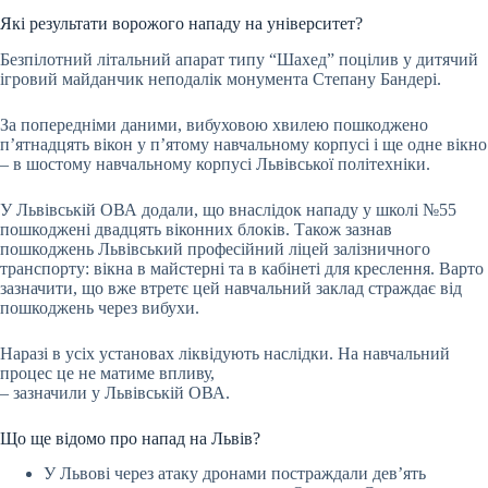
Які результати ворожого нападу на університет?
Безпілотний літальний апарат типу “Шахед” поцілив у дитячий
ігровий майданчик неподалік монумента Степану Бандері.
За попередніми даними, вибуховою хвилею пошкоджено
п’ятнадцять вікон у п’ятому навчальному корпусі і ще одне вікно
– в шостому навчальному корпусі Львівської політехніки.
У Львівській ОВА додали, що внаслідок нападу у школі №55
пошкоджені двадцять віконних блоків. Також зазнав
пошкоджень Львівський професійний ліцей залізничного
транспорту: вікна в майстерні та в кабінеті для креслення. Варто
зазначити, що вже втретє цей навчальний заклад страждає від
пошкоджень через вибухи.
Наразі в усіх установах ліквідують наслідки. На навчальний
процес це не матиме впливу,
– зазначили у Львівській ОВА.
Що ще відомо про напад на Львів?
У Львові через атаку дронами постраждали дев’ять