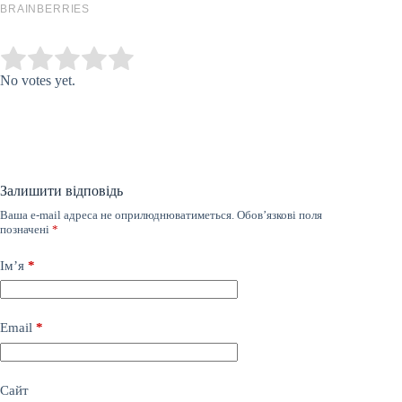
Submit Rating
Rate this item:
No votes yet.
Залишити відповідь
Ваша e-mail адреса не оприлюднюватиметься.
Обов’язкові поля
позначені
*
Ім’я
*
Email
*
Сайт