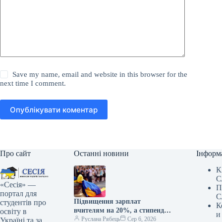
Save my name, email and website in this browser for the
next time I comment.
Опублікувати коментар
Про сайт
Останні новини
Інформ
К
С
«Сесія» —
П
портал для
С
Підвищення зарплат
студентів про
К
вчителям на 20%, а стипендій
освіту в
и
— у два рази: коли очікувати
Руслана Рябець
Сер 6, 2026
Україні та за