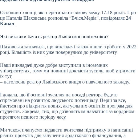
Особливо хлопці, які перетинають вікову межу 17-18 років. Про
це Наталія Шаховська розповіла “Вчіся.Медіа”, повідомляє
24
Канал
.
Які виклики бачить ректор Львівської політехніки?
Шаховська зазначила, що викладачі також пішли з роботи у 2022
році. Більшість із них уже повернулися до університету.
Наші викладачі дуже добре виступили в іноземних
університетах, тому ми повинні докласти зусиль, щоб утримати
їх тут,
– наголосив ректор Львівського вищого навчального закладу.
І додала, що її основні зусилля на посаді ректора будуть
спрямовані на розвиток людського потенціалу. Перш за все,
йдеться про відкриття нових, актуальних освітніх програм для
студентів. Зокрема, тих, що дозволять їм навчатися за кордоном
протягом певного періоду часу.
Ми також плануємо надавати вчителям підтримку в написанні
різних проектів для залучення додаткового фінансування, а