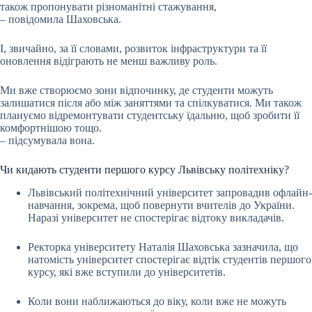
також пропонувати різноманітні стажування,
– повідомила Шаховська.
І, звичайно, за її словами, розвиток інфраструктури та її
оновлення відіграють не менш важливу роль.
Ми вже створюємо зони відпочинку, де студенти можуть
залишатися після або між заняттями та спілкуватися. Ми також
плануємо відремонтувати студентську їдальню, щоб зробити її
комфортнішою тощо.
– підсумувала вона.
Чи кидають студенти першого курсу Львівську політехніку?
Львівський політехнічний університет запровадив офлайн-
навчання, зокрема, щоб повернути вчителів до України.
Наразі університет не спостерігає відтоку викладачів.
Ректорка університету Наталія Шаховська зазначила, що
натомість університет спостерігає відтік студентів першого
курсу, які вже вступили до університетів.
Коли вони наближаються до віку, коли вже не можуть