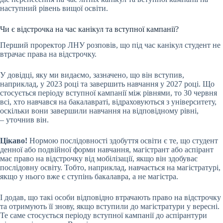
наступний рівень вищої освіти.
Чи є відстрочка на час канікул та вступної кампанії?
Перший проректор ЛНУ розповів, що під час канікул студент не
втрачає права на відстрочку.
У довідці, яку ми видаємо, зазначено, що він вступив,
наприклад, у 2023 році та завершить навчання у 2027 році. Що
стосується періоду вступної кампанії між рівнями, то 30 червня
всі, хто навчався на бакалавраті, відраховуються з університету,
оскільки вони завершили навчання на відповідному рівні,
– уточнив він.
Цікаво!
Нормою послідовності здобуття освіти є те, що студент
денної або подвійної форми навчання, магістрант або аспірант
має право на відстрочку від мобілізації, якщо він здобуває
послідовну освіту. Тобто, наприклад, навчається на магістратурі,
якщо у нього вже є ступінь бакалавра, а не магістра.
І додав, що такі особи відповідно втрачають право на відстрочку
та отримують її знову, якщо вступили до магістратури у вересні.
Те саме стосується періоду вступної кампанії до аспірантури