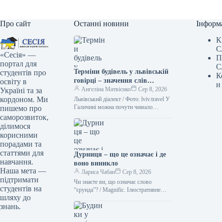
Про сайт
Останні новини
Інформ
К
С
«Сесія» —
П
портал для
С
Терміни будівель у львівській
студентів про
К
говірці – значення слів
освіту в
и
“двірець”, “креденс”,
Ангеліна Матвієнко
Сер 8, 2026
Україні та за
“кнайпа”
кордоном. Ми
Львівський діалект / Фото: lviv.travel У
Галичині можна почути чимало
пишемо про
цікавих слів. Деякі з них можуть
саморозвиток,
спантеличити навіть досвідченого
ділимося
мандрівника.…
корисними
порадами та
статтями для
Дурниця – що це означає і де
навчання.
воно виникло
Наша мета —
Лариса Чабан
Сер 8, 2026
підтримати
Чи знаєте ви, що означає слово
студентів на
“єрунда”? / Magnific. Ілюстративне
шляху до
фото Іноді історія походження слова
знань.
виявляється цікавішою за його
сучасне…