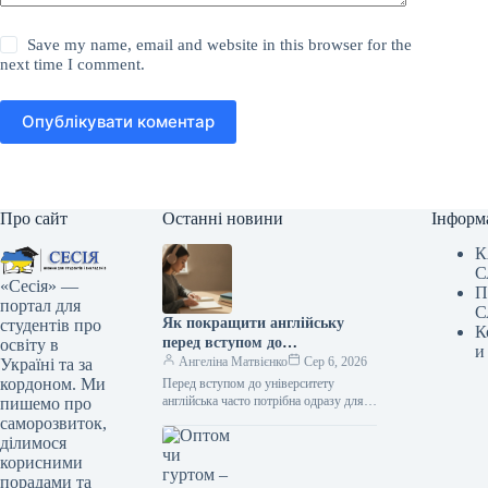
Save my name, email and website in this browser for the
next time I comment.
Опублікувати коментар
Про сайт
Останні новини
Інформ
К
С
«Сесія» —
П
портал для
С
Як покращити англійську
студентів про
К
перед вступом до
освіту в
и
університету: реалістичний
Ангеліна Матвієнко
Сер 6, 2026
Україні та за
план підготовки
кордоном. Ми
Перед вступом до університету
англійська часто потрібна одразу для
пишемо про
кількох завдань: скласти іспит, читати
саморозвиток,
джерела, слухати лекції й
ділимося
висловлювати думки…
корисними
порадами та