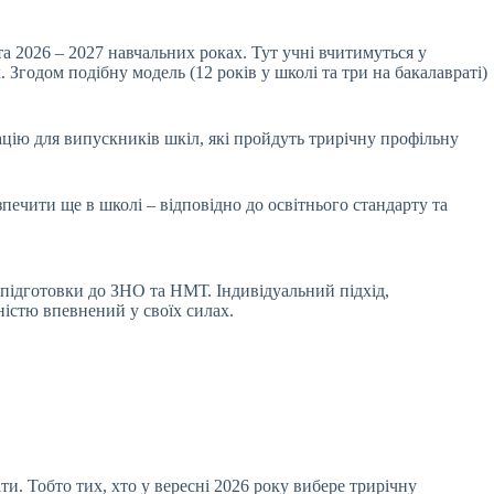
та 2026 – 2027 навчальних роках. Тут учні вчитимуться у
 Згодом подібну модель (12 років у школі та три на бакалавраті)
цію для випускників шкіл, які пройдуть трирічну профільну
зпечити ще в школі – відповідно до освітнього стандарту та
підготовки до ЗНО та НМТ. Індивідуальний підхід,
ністю впевнений у своїх силах.
и. Тобто тих, хто у вересні 2026 року вибере трирічну