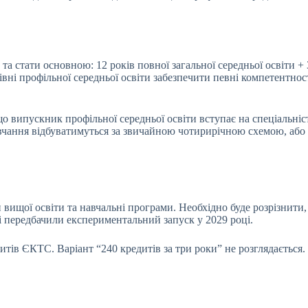
а стати основною: 12 років повної загальної середньої освіти + 
вні профільної середньої освіти забезпечити певні компетентност
о випускник профільної середньої освіти вступає на спеціальніс
навчання відбуватимуться за звичайною чотирирічною схемою, або
щої освіти та навчальні програми. Необхідно буде розрізнити, щ
 і передбачили експериментальний запуск у 2029 році.
тів ЄКТС. Варіант “240 кредитів за три роки” не розглядається. 