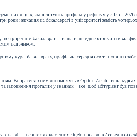
демічних ліцеїв, які пілотують профільну реформу у 2025 – 2026 
ри роки навчання на бакалавраті в університеті замість чотирьох.
, що трирічний бакалаврат – це шанс швидше отримати кваліфіка
самим напрямком.
першому курсі бакалаврату, профільна середня освіта повинна забе
енням. Впоратися з ним допоможуть в Optima Academy на курсах 
та заповнення прогалин у знаннях – все, щоб абітурієнт був пов
закладів – перших академічних ліцеїв профільної середньої освіт