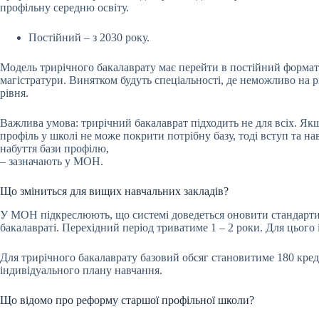
профільну середню освіту.
Постійний – з 2030 року.
Модель трирічного бакалаврату має перейти в постійний формат т
магістратури. Винятком будуть спеціальності, де неможливо на рі
рівня.
Важлива умова: трирічний бакалаврат підходить не для всіх. Якщ
профіль у школі не може покрити потрібну базу, тоді вступ та 
набуття бази профілю,
– зазначають у МОН.
Що зміниться для вищих навчальних закладів?
У МОН підкреслюють, що системі доведеться оновити стандарти ви
бакалавраті. Перехідний період триватиме 1 – 2 роки. Для цього
Для трирічного бакалаврату базовий обсяг становитиме 180 креди
індивідуального плану навчання.
Що відомо про реформу старшої профільної школи?