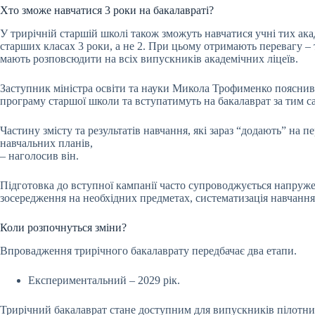
Хто зможе навчатися 3 роки на бакалавраті?
У трирічній старшій школі також зможуть навчатися учні тих ака
старших класах 3 роки, а не 2. При цьому отримають перевагу – т
мають розповсюдити на всіх випускників академічних ліцеїв.
Заступник міністра освіти та науки Микола Трофименко пояснив
програму старшої школи та вступатимуть на бакалаврат за тим 
Частину змісту та результатів навчання, які зараз “додають” на 
навчальних планів,
– наголосив він.
Підготовка до вступної кампанії часто супроводжується напруж
зосередження на необхідних предметах, систематизація навчання 
Коли розпочнуться зміни?
Впровадження трирічного бакалаврату передбачає два етапи.
Експериментальний – 2029 рік.
Трирічний бакалаврат стане доступним для випускників пілотних 