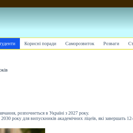
туденти
Корисні поради
Саморозвиток
Розваги
Ст
оків
чання, розпочнеться в Україні з 2027 року.
з
2030 року для випускників академічних ліцеїв, які завершать 12