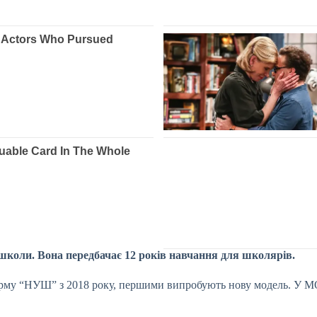
школи. Вона передбачає 12 років навчання для школярів.
орму “НУШ” з 2018 року, першими випробують нову модель. У МО