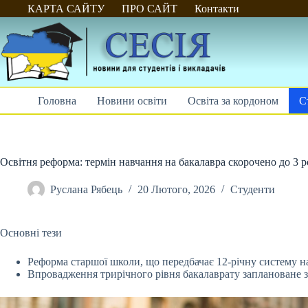
Перейти
КАРТА САЙТУ
ПРО САЙТ
Контакти
до
вмісту
Головна
Новини освіти
Освіта за кордоном
С
Освітня реформа: термін навчання на бакалавра скорочено до 3 р
Руслана Рябець
20 Лютого, 2026
Студенти
Основні тези
Реформа старшої школи, що передбачає 12-річну систему нав
Впровадження трирічного рівня бакалаврату заплановане 