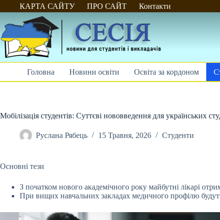
Перейти
КАРТА САЙТУ
ПРО САЙТ
Контакти
до
вмісту
Головна
Новини освіти
Освіта за кордоном
С
Мобілізація студентів: Суттєві нововведення для українських ст
Руслана Рябець
15 Травня, 2026
Студенти
Основні тези
З початком нового академічного року майбутні лікарі отри
При вищих
навчальних закладах медичного профілю будуть