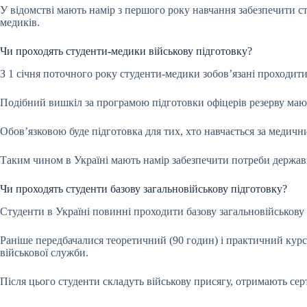
У відомстві мають намір з першого року навчання забезпечити с
медиків.
Чи проходять студенти-медики військову підготовку?
З 1 січня поточного року студенти-медики зобов’язані проходити
Подібний вишкіл за програмою підготовки офіцерів резерву мають
Обов’язковою буде підготовка для тих, хто навчається за меди
Таким чином в Україні мають намір забезпечити потреби держав
Чи проходять студенти базову загальновійськову підготовку?
Студенти в Україні повинні проходити базову загальновійськову 
Раніше передбачалися теоретичний (90 годин) і практичний курси
військової служби.
Після цього студенти складуть військову присягу, отримають серт