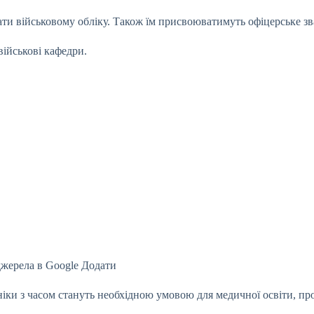
ати військовому обліку. Також їм присвоюватимуть офіцерське зв
ійськові кафедри.
джерела в Google
Додати
іки з часом стануть необхідною умовою для медичної освіти, пр