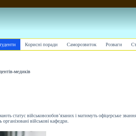
туденти
Корисні поради
Саморозвиток
Розваги
Ст
удентів-медиків
мають статус військовозобов’язаних і матимуть офіцерське звання
 організовані військові кафедри.