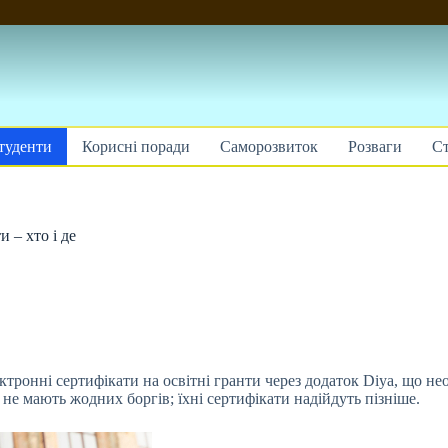
туденти
Корисні поради
Саморозвиток
Розваги
Ст
 – хто і де
ронні сертифікати на освітні гранти через додаток Diya, що нео
не мають жодних боргів; їхні сертифікати надійдуть пізніше.