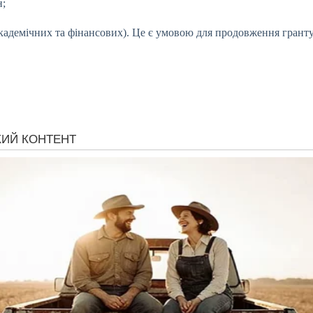
н;
академічних та фінансових). Це є умовою для продовження гранту