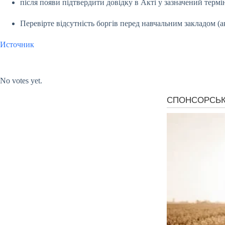
після появи підтвердити довідку в Акті у зазначений термі
Перевірте відсутність боргів перед навчальним закладом (
Источник
Submit Rating
Rate this item:
No votes yet.