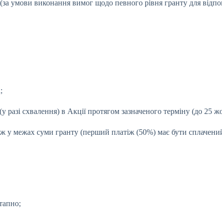
(за умови виконання вимог щодо певного рівня гранту для відпов
;
(у разі схвалення) в Акції протягом зазначеного терміну (до 25 ж
іж у межах суми гранту (перший платіж (50%) має бути сплачений 
тапно;