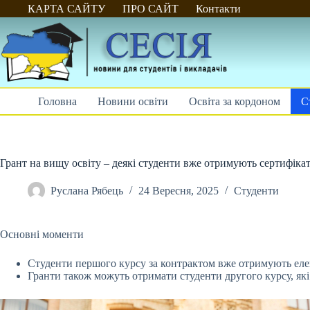
Перейти
КАРТА САЙТУ
ПРО САЙТ
Контакти
до
вмісту
Головна
Новини освіти
Освіта за кордоном
С
Грант на вищу освіту – деякі студенти вже отримують сертифікати
Руслана Рябець
24 Вересня, 2025
Студенти
Основні моменти
Студенти першого курсу за контрактом вже отримують елект
Гранти також можуть отримати студенти другого курсу, які 