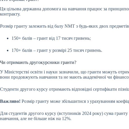
Ця цільова державна допомога на навчання працює за принципом 
контракту.
Розмір гранту залежить від балу NMT з будь-яких двох предметів т
150+ балів – грант від 17 тисяч гривень;
170+ балів – грант у розмірі 25 тисяч гривень.
Чи отримають другокурсники гранти?
У Міністерстві освіти і науки зазначили, що гранти можуть отри
вони продовжують навчання та не мають академічної чи фінансов
Студенти другого курсу отримають відповідні сертифікати пізні
Важливо!
Розмір гранту може збільшитися з урахуванням коефіці
Для студентів другого курсу (вступників 2024 року) сума гранту
навчання, але не більше ніж на 12%.