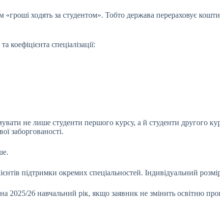
«гроші ходять за студентом». Тобто держава перераховує кошти 
а коефіцієнта спеціалізації:
мувати не лише студенти першого курсу, а й студенти другого ку
ої заборгованості.
ше.
єнтів підтримки окремих спеціальностей. Індивідуальний розмір т
 на 2025/26 навчальний рік, якщо заявник не змінить освітню пр