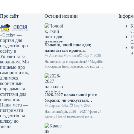
Про сайт
Останні новини
Інформ
К
С
«Сесія» —
П
портал для
С
Чоловік, який шиє одяг,
студентів про
К
називається кравець.
освіту в
и
Ангеліна Матвієнко
Сер 7, 2026
Україні та за
кордоном. Ми
Як зветься ця спеціальність? / Magnific.
Ілюстрація Іноді здається, що всі, хто
пишемо про
займається шиттям, – це просто
саморозвиток,
“швачки”. Проте українська…
ділимося
корисними
порадами та
статтями для
2026-2027 навчальний рік в
навчання.
Україні: чи очікується
Наша мета —
підвищення заробітної плати
Лариса Чабан
Сер 7, 2026
підтримати
вчителів та стипендій з 1
Навчальний рік 2026 – 2027 / фото 24
студентів на
вересня
Каналу Новий навчальний рік в
шляху до
освітніх установах України
знань.
розпочнеться 1 вересня. З…