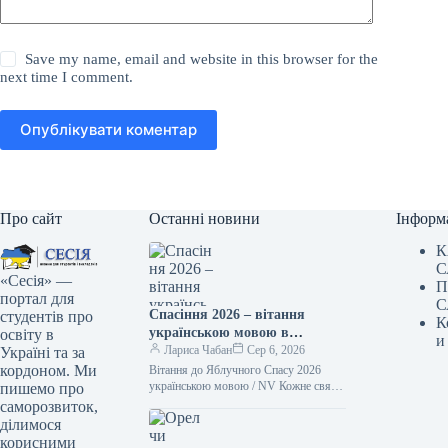
Save my name, email and website in this browser for the
next time I comment.
Опублікувати коментар
Про сайт
Останні новини
Інформ
К
С
«Сесія» —
П
портал для
С
Спасіння 2026 – вітання
студентів про
К
українською мовою в
освіту в
и
зображеннях, віршах та
Лариса Чабан
Сер 6, 2026
Україні та за
власними словами
кордоном. Ми
Вітання до Яблучного Спасу 2026
українською мовою / NV Кожне свято
пишемо про
має свої звичаї. Деякі люди приносять
саморозвиток,
до церкви кошики…
ділимося
корисними