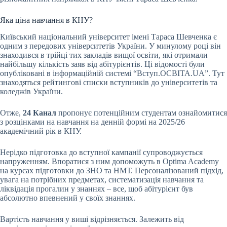
Яка ціна навчання в КНУ?
Київський національний університет імені Тараса Шевченка є
одним з передових університетів України. У минулому році він
знаходився в трійці тих закладів вищої освіти, які отримали
найбільшу кількість заяв від абітурієнтів. Ці відомості були
опубліковані в інформаційній системі “Вступ.ОСВІТА.UA”. Тут
знаходяться рейтингові списки вступників до університетів та
коледжів України.
Отже,
24 Канал
пропонує потенційним студентам ознайомитися
з розцінками на навчання на денній формі на 2025/26
академічний рік в КНУ.
Нерідко підготовка до вступної кампанії супроводжується
напруженням. Впоратися з ним допоможуть в Optima Academy
на курсах підготовки до ЗНО та НМТ. Персоналізований підхід,
увага на потрібних предметах, систематизація навчання та
ліквідація прогалин у знаннях – все, щоб абітурієнт був
абсолютно впевнений у своїх знаннях.
Вартість навчання у виші відрізняється. Залежить від