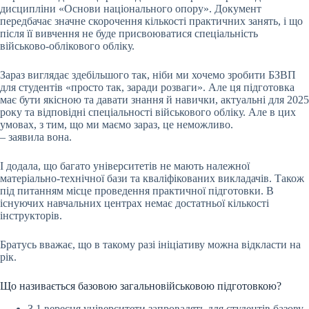
дисципліни «Основи національного опору». Документ
передбачає значне скорочення кількості практичних занять, і що
після її вивчення не буде присвоюватися спеціальність
військово-облікового обліку.
Зараз виглядає здебільшого так, ніби ми хочемо зробити БЗВП
для студентів «просто так, заради розваги». Але ця підготовка
має бути якісною та давати знання й навички, актуальні для 2025
року та відповідні спеціальності військового обліку. Але в цих
умовах, з тим, що ми маємо зараз, це неможливо.
– заявила вона.
І додала, що багато університетів не мають належної
матеріально-технічної бази та кваліфікованих викладачів. Також
під питанням місце проведення практичної підготовки. В
існуючих навчальних центрах немає достатньої кількості
інструкторів.
Братусь вважає, що в такому разі ініціативу можна відкласти на
рік.
Що називається базовою загальновійськовою підготовкою?
З 1 вересня університети запровадять для студентів базову