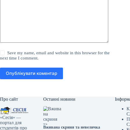
Save my name, email and website in this browser for the
next time I comment.
Опублікувати коментар
Про сайт
Останні новини
Інформ
К
С
«Сесія» —
П
портал для
С
Вживана скриня та невеличка
студентів про
К