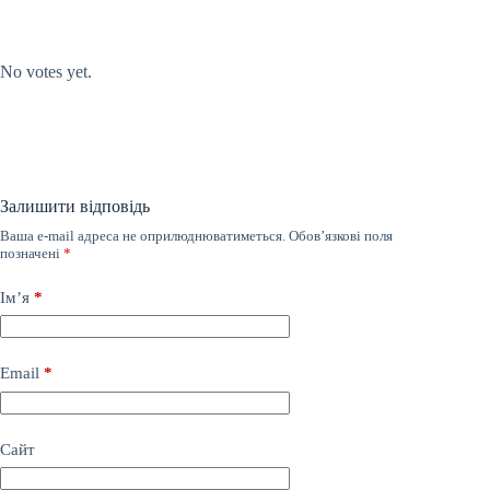
Submit Rating
Rate this item:
No votes yet.
Залишити відповідь
Ваша e-mail адреса не оприлюднюватиметься.
Обов’язкові поля
позначені
*
Ім’я
*
Email
*
Сайт