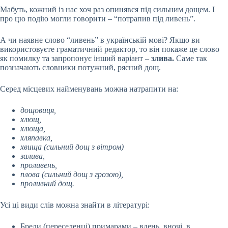
Мабуть, кожний із нас хоч раз опинявся під сильним дощем. І
про цю подію могли говорити – “потрапив під ливень”.
А чи наявне слово “ливень” в українській мові? Якщо ви
використовуєте граматичний редактор, то він покаже це слово
як помилку та запропонує інший варіант –
злива.
Саме так
позначають словники потужний, рясний дощ.
Серед місцевих найменувань можна натрапити на:
дощовиця,
хлющ,
хлюща,
хляпавка,
хвища (сильний дощ з вітром)
залива,
проливень,
плова (сильний дощ з грозою),
проливний дощ.
Усі ці види слів можна знайти в літературі:
Брели (переселенці) примарами – вдень, вночі, в