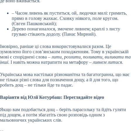
де воно вживається.
– Часом ливень як пуститься, ой, людочки милі: гримить,
прямо в голову жахкає. Сховку ніякого, поле кругом.
(Євген Пашковський);
Дерево понагиналося, змочене ливнем; краплі з листу
грузько стікають додолу. (Панас Мирний).
Імовірно, раніше ці слова використовувалися разом. Це
зумовлено його слов’янським походженням. Тому в українській
мові є споріднені слова –
лити, розлити, поливати, виливати та
інші.
І навіть можна натрапити на метафору
– ливнем литися.
Українська мова настільки різноманітна та багатогранна, що має
не тільки різні слова для позначення дощу, а й для того, що
робить дощ – не тільки йде та падає.
Варіанти від Юлії Котурбаш: Переглядайте відео
Якщо вам подобається дощ – беріть парасольку та йдіть гуляти
під дощем, а потім збагатіть свою розповідь одним з
мальовничих українських слів.