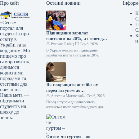
Про сайт
Останні новини
Інформ
К
С
«Сесія» —
П
портал для
С
Підвищення зарплат
студентів про
К
вчителям на 20%, а стипендій
освіту в
и
— у два рази: коли очікувати
Руслана Рябець
Сер 6, 2026
Україні та за
покращення
кордоном. Ми
В Україні очікується підвищення
заробітної плати вчителів на 20%
пишемо про
та подвоєння розміру стипендій.
саморозвиток,
Несподіванка для вчителів
ділимося
та студентів: як зміняться зарплати
корисними
освітян і стипендії з 1 вересня /…
порадами та
статтями для
Як покращити англійську
навчання.
перед вступом до
Наша мета —
університету: реалістичний
Ангеліна Матвієнко
Сер 6, 2026
підтримати
план підготовки
Перед вступом до університету
студентів на
англійська часто потрібна одразу для
шляху до
кількох завдань: скласти іспит, читати
знань.
джерела, слухати лекції й
висловлювати думки…
Оптом чи гуртом – як