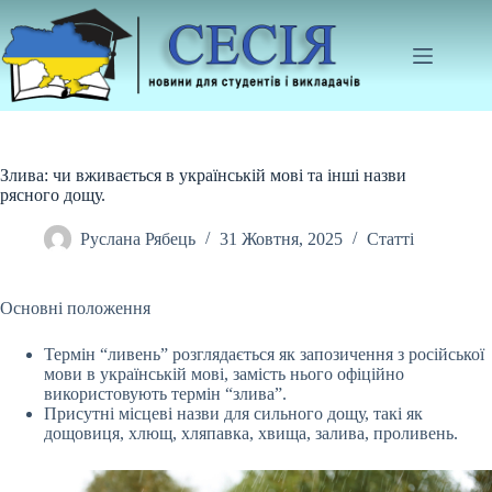
Перейти
до
вмісту
Злива: чи вживається в українській мові та інші назви
рясного дощу.
Руслана Рябець
31 Жовтня, 2025
Статті
Основні положення
Термін “ливень” розглядається як запозичення з російської
мови в українській мові, замість нього офіційно
використовують термін “злива”.
Присутні
місцеві назви для сильного дощу, такі як
дощовиця, хлющ, хляпавка, хвища, залива, проливень.