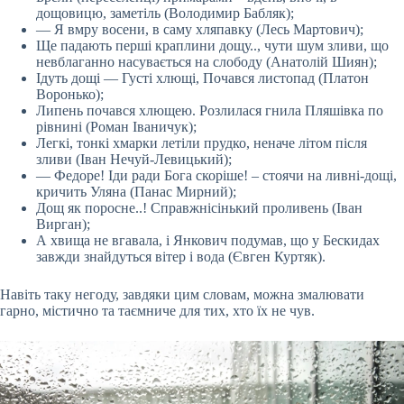
дощовицю, заметіль (Володимир Бабляк);
— Я вмру восени, в саму хляпавку (Лесь Мартович);
Ще падають перші краплини дощу.., чути шум зливи, що
невблаганно насувається на слободу (Анатолій Шиян);
Ідуть дощі — Густі хлющі, Почався листопад (Платон
Воронько);
Липень почався хлющею. Розлилася гнила Пляшівка по
рівнині (Роман Іваничук);
Легкі, тонкі хмарки летіли прудко, неначе літом після
зливи (Іван Нечуй-Левицький);
— Федоре! Іди ради Бога скоріше! – стоячи на ливні-дощі,
кричить Уляна (Панас Мирний);
Дощ як поросне..! Справжнісінький проливень (Іван
Вирган);
А хвища не вгавала, і Янкович подумав, що у Бескидах
завжди знайдуться вітер і вода (Євген Куртяк).
Навіть таку негоду, завдяки цим словам, можна змалювати
гарно, містично та таємниче для тих, хто їх не чув.