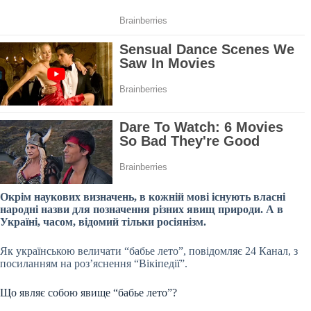
Окрім наукових визначень, в кожній мові існують власні
народні назви для позначення різних явищ природи. А в
Україні, часом, відомий тільки росіянізм.
Як українською величати “бабье лето”, повідомляє 24 Канал, з
посиланням на роз’яснення “Вікіпедії”.
Що являє собою явище “бабье лето”?