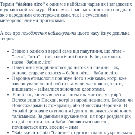
Термін
“бабине літо”
є одним з найбільш чарівних і загадкових
в українській культурі. Його зміст і час настання тісно поєднані
як з народними спостереженнями, так і з сучасними
метеорологічними прогнозами.
А ось про
походження найменування
цього часу існує декілька
теорій:
Згідно з однією з версій саме від павутиння, що літає –
“лето”, “літо” – і міфологічної богині Баби, походить і
назва “бабине літо”.
Павутиння уподібнюється до ниток чи сивини – як,
жіноче, старече волосся – бабині літа = бабине літо.
Народна етимологія пов’язує його з жінками, котрі вже
завершували осінні роботи та мали час прясти, ткати,
вишивати – займалися жіночими клопотами.
У цей час, кінець вересня – початок жовтня, у сузір’ї
Велеса видно Плеяди, котрі в народі називають Бабами чи
Волосожарами (Стожарами), або Волоссям Вероніки. В
Україні це зоряне скупчення і донині вважається жіночим
талісманом. За давні­ми віруваннями, ця пора розділяє рік
на дві частини: коли Баби з’являються навесні,
починається літо, восени – зима.
“Бабське літо” або “бабине” є однією з давніх українських