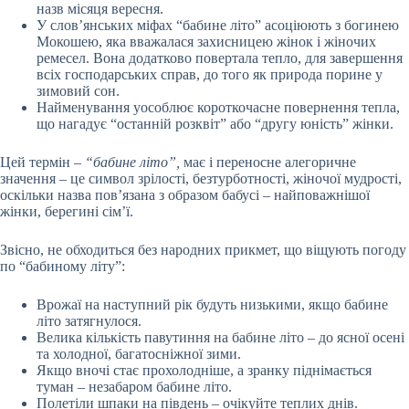
назв місяця вересня.
У слов’янських міфах “бабине літо” асоціюють з богинею
Мокошею, яка вважалася захисницею жінок і жіночих
ремесел. Вона додатково повертала тепло, для завершення
всіх господарських справ, до того як природа порине у
зимовий сон.
Найменування уособлює короткочасне повернення тепла,
що нагадує “останній розквіт” або “другу юність” жінки.
Цей термін –
“бабине літо”,
має і переносне алегоричне
значення – це символ зрілості, безтурботності, жіночої мудрості,
оскільки назва пов’язана з образом бабусі – найповажнішої
жінки, берегині сім’ї.
Звісно, не обходиться без народних прикмет, що віщують погоду
по “бабиному літу”:
Врожаї на наступний рік будуть низькими, якщо бабине
літо затягнулося.
Велика кількість павутиння на бабине літо – до ясної осені
та холодної, багатосніжної зими.
Якщо вночі стає прохолодніше, а зранку піднімається
туман – незабаром бабине літо.
Полетіли шпаки на південь – очікуйте теплих днів.