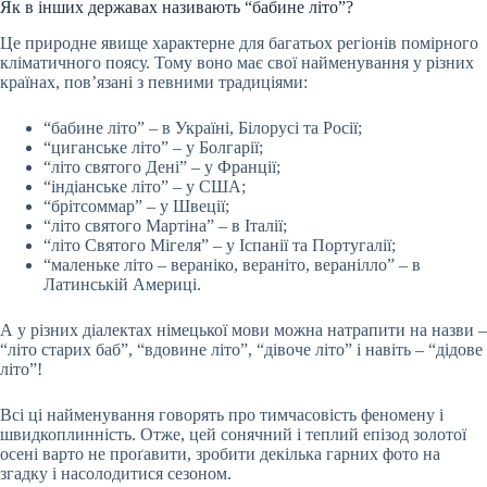
Як в інших державах називають “бабине літо”?
Це природне явище характерне для багатьох регіонів помірного
кліматичного поясу. Тому воно має свої найменування у різних
країнах, пов’язані з певними традиціями:
“бабине літо” – в Україні, Білорусі та Росії;
“циганське літо” – у Болгарії;
“літо святого Дені” – у Франції;
“індіанське літо” – у США;
“брітсоммар” – у Швеції;
“літо святого Мартіна” – в Італії;
“літо Святого Мігеля” – у Іспанії та Португалії;
“маленьке літо – вераніко, вераніто, веранілло” – в
Латинській Америці.
А у різних діалектах німецької мови можна натрапити на назви –
“літо старих баб”, “вдовине літо”, “дівоче літо” і навіть – “дідове
літо”!
Всі ці найменування говорять про тимчасовість феномену і
швидкоплинність. Отже, цей сонячний і теплий епізод золотої
осені варто не проґавити, зробити декілька гарних фото на
згадку і насолодитися сезоном.