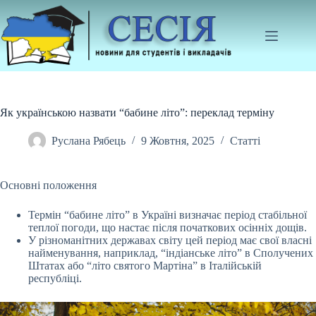
Перейти
до
вмісту
Як українською назвати “бабине літо”: переклад терміну
Руслана Рябець
9 Жовтня, 2025
Статті
Основні положення
Термін “бабине літо” в Україні визначає період стабільної
теплої погоди, що настає після початкових осінніх дощів.
У різноманітних державах світу цей
період має свої власні
найменування, наприклад, “індіанське літо” в Сполучених
Штатах або “літо святого Мартіна” в Італійській
республіці.