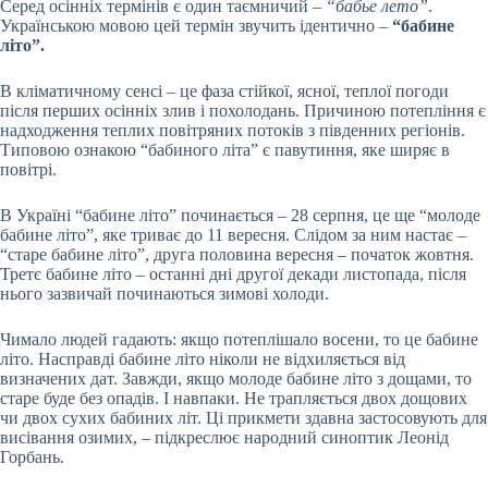
Серед осінніх термінів є один таємничий –
“бабье лето”
.
Українською мовою цей термін звучить ідентично –
“бабине
літо”.
В кліматичному сенсі – це фаза стійкої, ясної, теплої погоди
після перших осінніх злив і похолодань. Причиною потепління є
надходження теплих повітряних потоків з південних регіонів.
Типовою ознакою “бабиного літа” є павутиння, яке ширяє в
повітрі.
В Україні “бабине літо” починається – 28 серпня, це ще “молоде
бабине літо”, яке триває до 11 вересня. Слідом за ним настає –
“старе бабине літо”, друга половина вересня – початок жовтня.
Третє бабине літо – останні дні другої декади листопада, після
нього зазвичай починаються зимові холоди.
Чимало людей гадають: якщо потеплішало восени, то це бабине
літо. Насправді бабине літо ніколи не відхиляється від
визначених дат. Завжди, якщо молоде бабине літо з дощами, то
старе буде без опадів. І навпаки. Не трапляється двох дощових
чи двох сухих бабиних літ. Ці прикмети здавна застосовують для
висівання озимих, – підкреслює народний синоптик Леонід
Горбань.