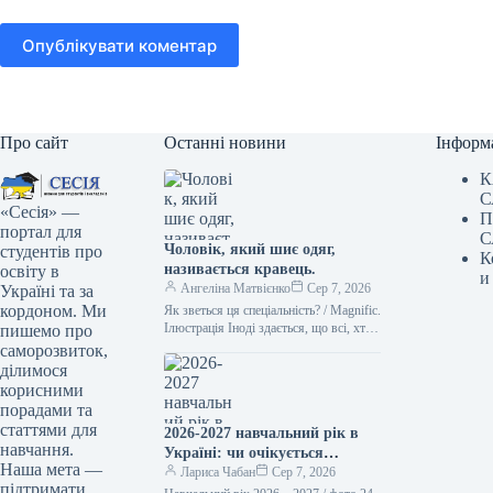
Опублікувати коментар
Про сайт
Останні новини
Інформ
К
С
«Сесія» —
П
портал для
С
Чоловік, який шиє одяг,
студентів про
К
називається кравець.
освіту в
и
Ангеліна Матвієнко
Сер 7, 2026
Україні та за
кордоном. Ми
Як зветься ця спеціальність? / Magnific.
Ілюстрація Іноді здається, що всі, хто
пишемо про
займається шиттям, – це просто
саморозвиток,
“швачки”. Проте українська…
ділимося
корисними
порадами та
статтями для
2026-2027 навчальний рік в
навчання.
Україні: чи очікується
Наша мета —
підвищення заробітної плати
Лариса Чабан
Сер 7, 2026
підтримати
вчителів та стипендій з 1