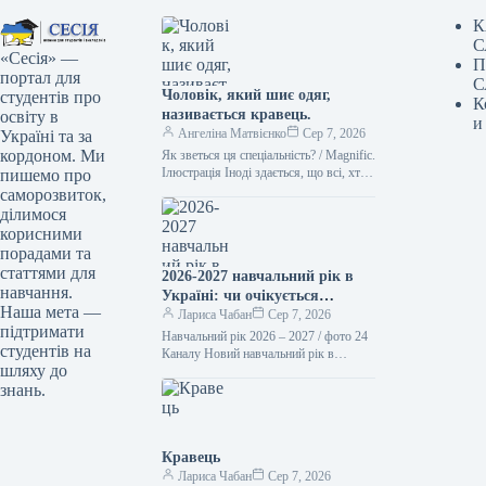
К
С
«Сесія» —
П
портал для
С
Чоловік, який шиє одяг,
студентів про
К
називається кравець.
освіту в
и
Ангеліна Матвієнко
Сер 7, 2026
Україні та за
кордоном. Ми
Як зветься ця спеціальність? / Magnific.
Ілюстрація Іноді здається, що всі, хто
пишемо про
займається шиттям, – це просто
саморозвиток,
“швачки”. Проте українська…
ділимося
корисними
порадами та
статтями для
2026-2027 навчальний рік в
навчання.
Україні: чи очікується
Наша мета —
підвищення заробітної плати
Лариса Чабан
Сер 7, 2026
підтримати
вчителів та стипендій з 1
Навчальний рік 2026 – 2027 / фото 24
студентів на
вересня
Каналу Новий навчальний рік в
шляху до
освітніх установах України
знань.
розпочнеться 1 вересня. З…
Кравець
Лариса Чабан
Сер 7, 2026