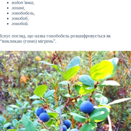
водоп’янка,
лохані,
гонобобель,
гонобоб,
гонобой.
Існує погляд, що назва гонобобель розшифровується як
“викликаю (гоню) мігрень”.