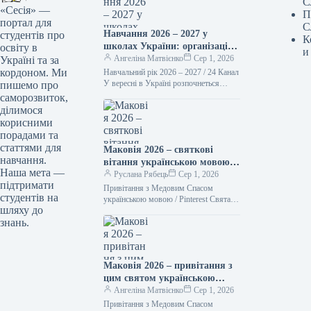
С
«Сесія» —
П
портал для
С
Навчання 2026 – 2027 у
студентів про
К
школах України: організація
освіту в
и
освітнього процесу
Ангеліна Матвієнко
Сер 1, 2026
Україні та за
кордоном. Ми
Навчальний рік 2026 – 2027 / 24 Канал
У вересні в Україні розпочнеться
пишемо про
новий навчальний рік. Міністерство
саморозвиток,
освіти і науки…
ділимося
корисними
порадами та
статтями для
Маковія 2026 – святкові
навчання.
вітання українською мовою у
Наша мета —
прозі, віршах та власними
Руслана Рябець
Сер 1, 2026
підтримати
словами
Привітання з Медовим Спасом
студентів на
українською мовою / Pinterest Свята
шляху до
— це не просто давні звичаї, а й чудова
знань.
можливість нагадати…
Маковія 2026 – привітання з
цим святом українською
мовою, написані прозою,
Ангеліна Матвієнко
Сер 1, 2026
віршами та власними
Привітання з Медовим Спасом