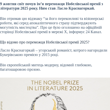
9 жовтня світ почув ім’я переможця Нобелівської премії з
літератури 2025 року. Ним став Ласло Краснагоркай.
Він отримав цю відзнаку “за його переконливі та візіонерські
роботи, які серед апокаліптичного страху підтверджують
могутність мистецтва”. Про це було оголошено на офіційній
сторінці Нобелівської премії в мережі Х, інформує 24 Канал.
Що відомо про переможця Нобелівської премії 2025?
Ласло Краснагоркай – угорський романіст, котрого нагородили
Букерівською премією у 2015 році.
Він європейський митець модерну, відомий глибокою,
багатошаровою прозою.