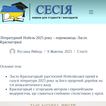
Перейти
до
вмісту
Літературний Нобель 2025 року – переможець: Ласло
Краснагоркаї
Руслана Рябець
9 Жовтня, 2025
Статті
Основні тези
Ласло Краснагоркай удостоєний Нобелівської премії в
галузі літератури 2025 року за його пророчий доробок на
тлі апокаліптичного жаху.
Краснагоркай є
угорським автором і європейським
модерністом, що славиться глибокою стилістикою у прозі.