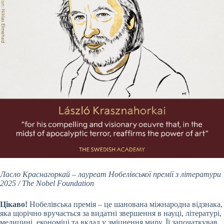
Ласло Краснагоркай – лауреат Нобелівської премії з літератури
2025 / The Nobel Foundation
Цікаво!
Нобелівська премія – це шанована міжнародна відзнака,
яка щорічно вручається за видатні звершення в науці, літературі,
медицині, економіці та вклад у зміцнення миру. Її започаткував