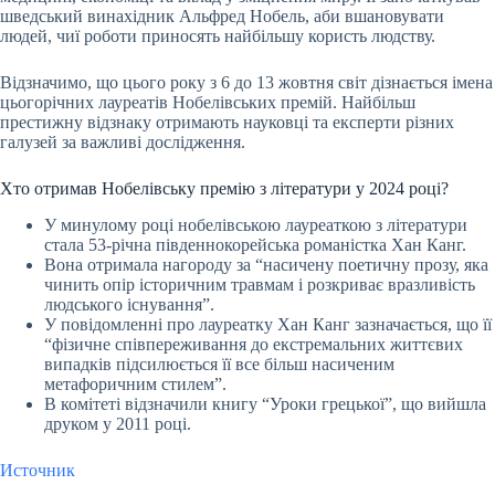
шведський винахідник Альфред Нобель, аби вшановувати
людей, чиї роботи приносять найбільшу користь людству.
Відзначимо, що цього року з 6 до 13 жовтня світ дізнається імена
цьогорічних лауреатів Нобелівських премій. Найбільш
престижну відзнаку отримають науковці та експерти різних
галузей за важливі дослідження.
Хто отримав Нобелівську премію з літератури у 2024 році?
У минулому році нобелівською лауреаткою з літератури
стала 53-річна південнокорейська романістка Хан Канг.
Вона отримала нагороду за “насичену поетичну прозу, яка
чинить опір історичним травмам і розкриває вразливість
людського існування”.
У повідомленні про лауреатку Хан Канг зазначається, що її
“фізичне співпереживання до екстремальних життєвих
випадків підсилюється її все більш насиченим
метафоричним стилем”.
В комітеті відзначили книгу “Уроки грецької”, що вийшла
друком у 2011 році.
Источник