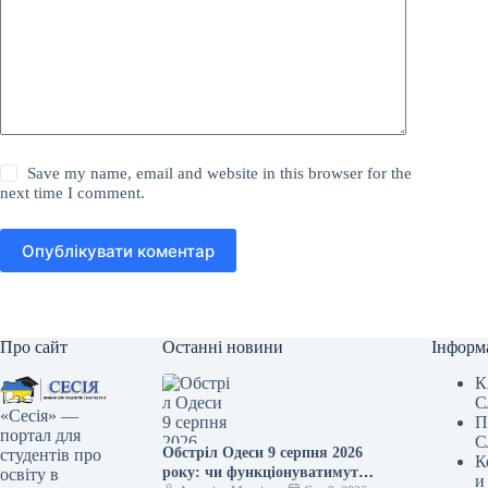
Save my name, email and website in this browser for the
next time I comment.
Опублікувати коментар
Про сайт
Останні новини
Інформ
К
С
«Сесія» —
П
портал для
С
Обстріл Одеси 9 серпня 2026
студентів про
К
року: чи функціонуватимуть
освіту в
и