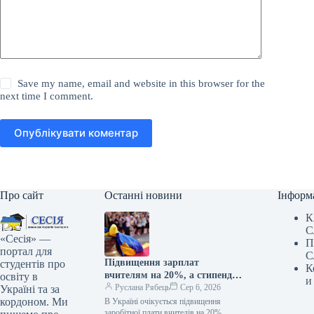
Save my name, email and website in this browser for the
next time I comment.
Опублікувати коментар
Про сайт
Останні новини
Інформ
К
С
«Сесія» —
П
портал для
С
Підвищення зарплат
студентів про
К
вчителям на 20%, а стипендій
освіту в
и
— у два рази: коли очікувати
Руслана Рябець
Сер 6, 2026
Україні та за
покращення
кордоном. Ми
В Україні очікується підвищення
заробітної плати вчителів на 20%