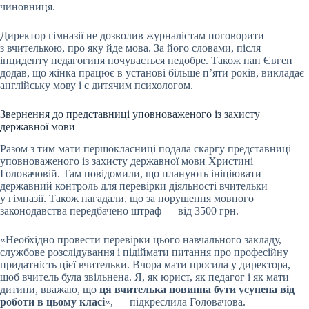
чиновниця.
Директор гімназії не дозволив журналістам поговорити
з вчителькою, про яку йде мова. За його словами, після
інциденту педагогиня почувається недобре. Також пан Євген
додав, що жінка працює в установі більше п’яти років, викладає
англійську мову і є дитячим психологом.
Звернення до представниці уповноваженого із захисту
державної мови
Разом з тим мати першокласниці подала скаргу представниці
уповноваженого із захисту державної мови Христині
Головачовій. Там повідомили, що планують ініціювати
державний контроль для перевірки діяльності вчительки
у гімназії. Також нагадали, що за порушення мовного
законодавства передбачено штраф — від 3500 грн.
«Необхідно провести перевірки цього навчального закладу,
службове розслідування і підіймати питання про професійну
придатність цієї вчительки. Вчора мати просила у директора,
щоб вчитель була звільнена. Я, як юрист, як педагог і як мати
дитини, вважаю, що
ця вчителька повинна бути усунена від
роботи в цьому класі
«, — підкреслила Головачова.