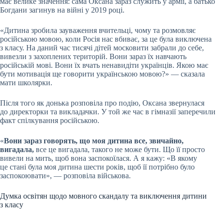
має велике значення: сама Оксана зараз служить у армії, а батько
Богдани загинув на війні у 2019 році.
«Дитина зробила зауваження вчительці, чому та розмовляє
російською мовою, коли Росія нас вбиває, за це була виключена
з класу. На даний час тисячі дітей московити забрали до себе,
вивезли з захоплених територій. Вони зараз їх навчають
російській мові. Вони їх вчать ненавидіти українців. Якою має
бути мотивація ще говорити українською мовою?» — сказала
мати школярки.
Після того як донька розповіла про подію, Оксана звернулася
до директорки та викладачки. У той же час в гімназії заперечили
факт спілкування російською.
«
Вони зараз говорять, що моя дитина все, звичайно,
вигадала,
все це вигадала, такого не може бути. Що її просто
вивели на мить, щоб вона заспокоїлася. А я кажу: «В якому
це стані була моя дитина шести років, щоб її потрібно було
заспокоювати», — розповіла військова.
Думка освітян щодо мовного скандалу та виключення дитини
з класу