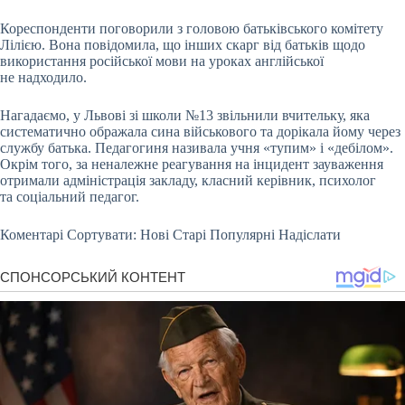
Кореспонденти поговорили з головою батьківського комітету
Лілією. Вона повідомила, що інших скарг від батьків щодо
використання російської мови на уроках англійської
не надходило.
Нагадаємо, у Львові зі школи №13 звільнили вчительку, яка
систематично ображала сина військового та дорікала йому через
службу батька. Педагогиня називала учня «тупим» і «дебілом».
Окрім того, за неналежне реагування на інцидент зауваження
отримали адміністрація закладу, класний керівник, психолог
та соціальний педагог.
Коментарі Сортувати: Нові Старі Популярні Надіслати