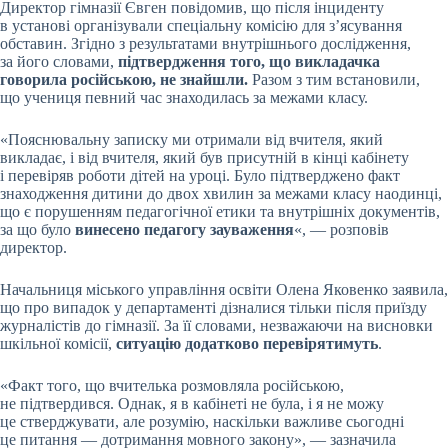
Директор гімназії Євген повідомив, що після інциденту
в установі організували спеціальну комісію для з’ясування
обставин. Згідно з результатами внутрішнього дослідження,
за його словами,
підтвердження того, що викладачка
говорила російською, не знайшли.
Разом з тим встановили,
що учениця певний час знаходилась за межами класу.
«Пояснювальну записку ми отримали від вчителя, який
викладає, і від вчителя, який був присутній в кінці кабінету
і перевіряв роботи дітей на уроці. Було підтверджено факт
знаходження дитини до двох хвилин за межами класу наодинці,
що є порушенням педагогічної етики та внутрішніх документів,
за що було
винесено педагогу зауваження
«, — розповів
директор.
Начальниця міського управління освіти Олена Яковенко заявила,
що про випадок у департаменті дізналися тільки після приїзду
журналістів до гімназії. За її словами, незважаючи на висновки
шкільної комісії,
ситуацію додатково перевірятимуть
.
«Факт того, що вчителька розмовляла російською,
не підтвердився. Однак, я в кабінеті не була, і я не можу
це стверджувати, але розумію, наскільки важливе сьогодні
це питання — дотримання мовного закону», — зазначила