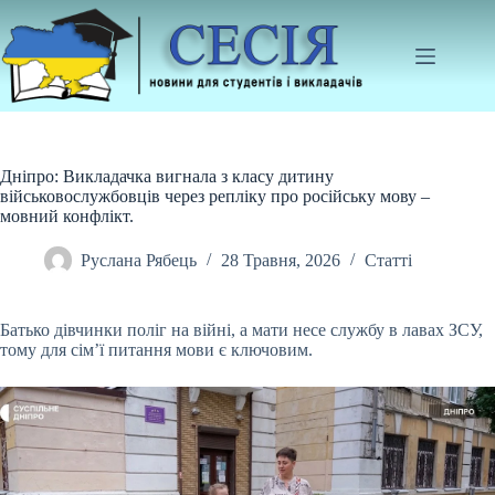
Перейти
до
вмісту
Дніпро: Викладачка вигнала з класу дитину
військовослужбовців через репліку про російську мову –
мовний конфлікт.
Руслана Рябець
28 Травня, 2026
Статті
Батько дівчинки поліг на війні, а мати несе службу в лавax ЗСУ,
тому для сім’ї питання мови є ключовим.