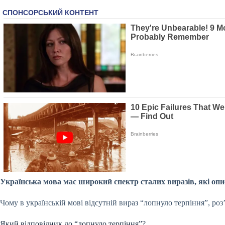
Українська мова має широкий спектр сталих виразів, які опи
Чому в українській мові відсутній вираз “лопнуло терпіння”, ро
Який відповідник до “лопнуло терпіння”?