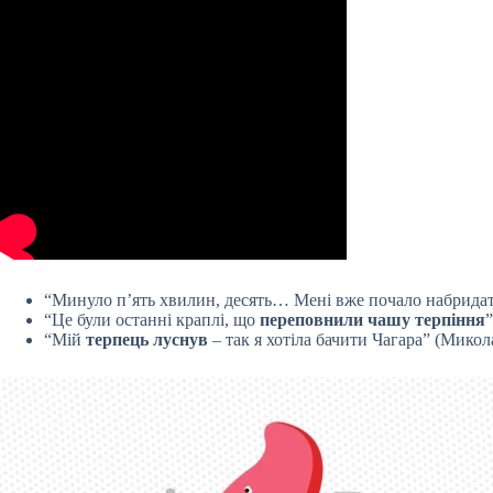
“Минуло п’ять хвилин, десять… Мені вже почало набридат
“Це були останні краплі, що
переповнили чашу терпіння
“Мій
терпець луснув
– так я хотіла бачити Чагара” (Мико