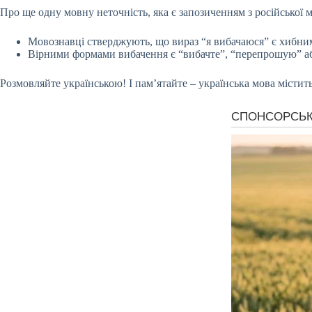
Про ще одну мовну неточність, яка є запозиченням з російської м
Мовознавці стверджують, що вираз “я вибачаюся” є хибним
Вірними формами вибачення є “вибачте”, “перепрошую” а
Розмовляйте українською! І пам’ятайте – українська мова містить