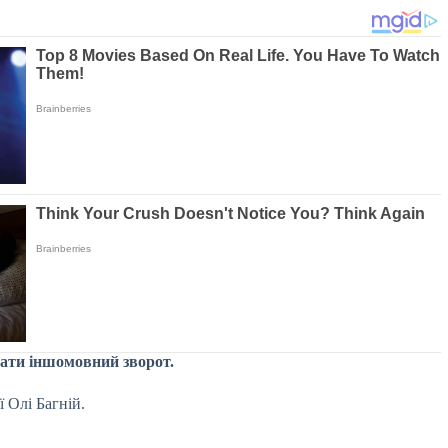
дати іншомовний зворот.
 Олі Багній.