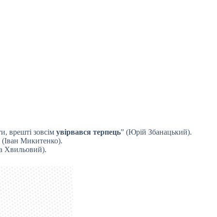
и, врешті зовсім
увірвався терпець
” (Юрій Збанацький).
” (Іван Микитенко).
ла Хвильовий).