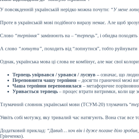
У повсякденній українській нерідко можна почути:
“У мене лопн
Проте в українській мові подібного виразу немає. Але щоб зрозу
Слово
“терпіння”
замінюють на – “
терпець”
, і обидва походять
А слово
“лопнути”,
походить від “лопнутися”, тобто руйнувати ц
Однак, українська мова ці слова не комбінує, але має свої колор
Терпець увірвався / урвався / луснув –
означає, що людин
Переповнити чашу терпіння
– досягти граничної межі ви
Чаша терпіння переповнилася
– метафоричне порівняння
Уривається терпець
–
процес втрати витримки, коли ще зо
Тлумачний словник української мови (ТСУМ-20) тлумачить “
тер
Уявіть собі мотузку, яку тривалий час натягують. Вона стає все
Додатковий приклад:
“Давид… хоч він і дуже погане діло зробив
Грінченко).