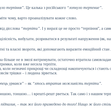
уло терпіння”
. Це калька з російського
“лопнуло терпение”
.
міти чому, варто проаналізувати кожне слово.
 від дієслова
“терпіти”
. І у виразі це не просто “терпіння”, а са
ілісність, вибухати, розриватися в результаті напруження (як, на
итні та власні звороти, які допомагають виразити емоційний стан
а більше не в змозі витримувати, остаточно втратила самовладан
тримки, коли вже несила терпіти.
, коли незначні прикрощі чи складнощі накопичуються і стають
всім трішки – і людина зірветься.
пець урвався”
– як
“хтось втратив можливість терпіти”.
 тоншою, тоншою… і врешті-решт рветься. Так само і з нашим терп
, підпалив, – так же його призведено до того! Нащо ж його стіл