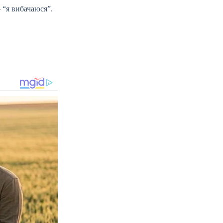
– “я вибачаюся”.