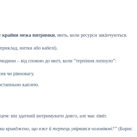
ме
крайня межа витримки
, мить, коли ресурси закінчуються.
приклад, нитки або кабелі).
 людини – від спокою до миті, коли “терпіння лопнуло”:
ня чи рівновагу.
 останньою каплею.
цем: він здатний витримувати довго, але має ліміт.
ьки кривджено, що вже й терпець увірвався чоловікові?”
(Борис