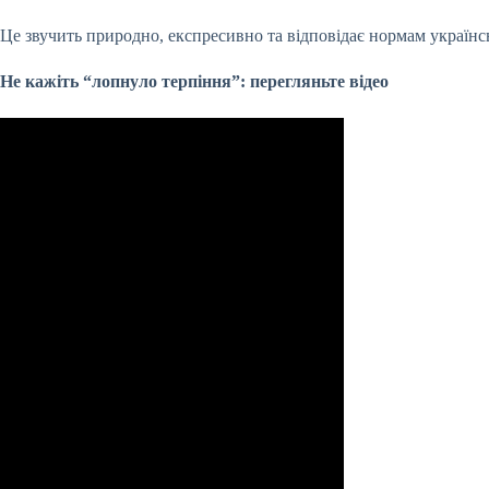
Це звучить природно, експресивно та відповідає нормам українс
Не кажіть “лопнуло терпіння”: перегляньте відео