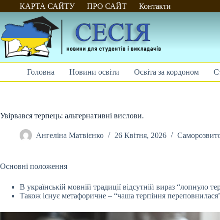
Перейти
КАРТА САЙТУ
ПРО САЙТ
Контакти
до
вмісту
Головна
Новини освіти
Освіта за кордоном
С
Увірвався терпець: альтернативні вислови.
Ангеліна Матвієнко
26 Квітня, 2026
Саморозвит
Основні положення
В українській мовній традиції відсутній вираз “лопнуло те
Також існує метафоричне – “чаша терпіння
переповнилася”