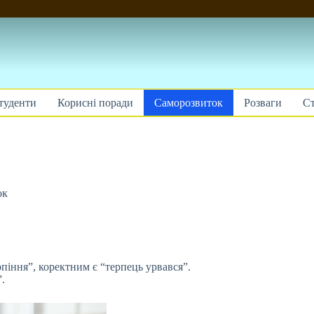
туденти
Корисні поради
Саморозвиток
Розваги
Ст
ок
рпіння”, коректним є “терпець урвався”.
.