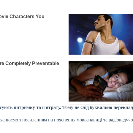
сують витримку та її втрату. Тому не слід буквально перекла
з’яснюємо з посиланням на пояснення мовознавиці та радіоведучої