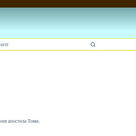
атті
ання апостола Томи.