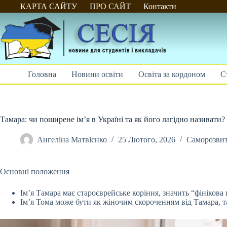
Перейти
КАРТА САЙТУ
ПРО САЙТ
Контакти
до
вмісту
Головна
Новини освіти
Освіта за кордоном
С
Тамара: чи поширене ім’я в Україні та як його лагідно називати?
Ангеліна Матвієнко
25 Лютого, 2026
Саморозви
Основні положення
Ім’я Тамара має староєврейське коріння, значить “фінікова
Ім’я Тома може бути як жіночим
скороченням від Тамара, т