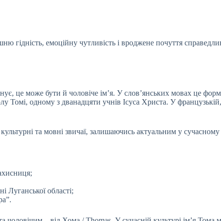
ю гідність, емоційну чутливість і вроджене почуття справедливо
снує, це може бути й чоловіче ім’я. У слов’янських мовах це форм
у Томі, одному з дванадцяти учнів Ісуса Христа. У французькій, с
і культурні та мовні звичаї, залишаючись актуальним у сучасном
ахисниця;
і Луганської області;
ра”.
а чоловічим – від Хома / Thomas. У сучасній культурі ім’я Тома