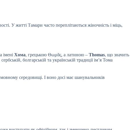
сті. У житті Тамари часто переплітаються жіночність і міць,
а імені
Хома
, грецькою Θωμᾶς, а латиною –
Thomas
, що значить
ербській, болгарській та українській традиції ім’я Тома
у мовному середовищі. І воно досі має шанувальників
 може виступати як офіційним, так і зменшено-пестливим