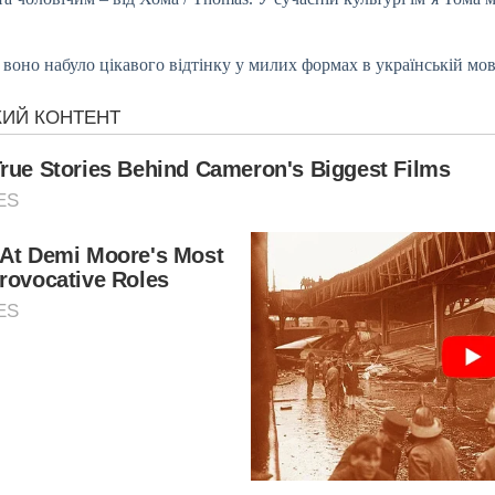
 воно набуло цікавого відтінку у милих формах в українській мов