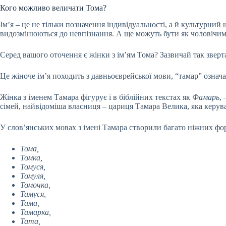
Кого можливо величати Тома?
Ім’я – це не тільки позначення індивідуальності, а й культурний 
видозмінюються до невпізнання. А ще можуть бути як чоловічим,
Серед вашого оточення є жінки з ім’ям Тома? Зазвичай так зверт
Це жіноче ім’я походить з давньоєврейської мови, “тамар” означає
Жінка з іменем Тамара фігурує і в біблійних текстах як
Фамарь
,
сімей, найвідоміша власниця – цариця Тамара Велика, яка керувал
У слов’янських мовах з імені Тамара створили багато ніжних фо
Тома,
Томка,
Томуся,
Томуля,
Томочка,
Тамуся,
Тама,
Тамарка,
Тата,