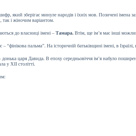
шифр, який зберігає минуле народів і їхніх мов. Позичені імена з
 так і жіночим варіантом.
аються до власниці імені –
Тамара.
Втім, ще ім’я має інші можли
 – “фінікова пальма”. На історичній батьківщині імені, в Ізраїлі,
 – донька царя Давида. В епоху середньовіччя ім’я набуло поширен
а у ХІІ столітті.
рм: