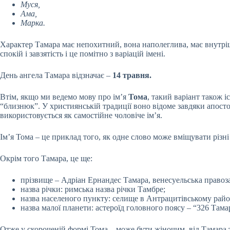
Муся,
Ама,
Марка.
Характер Тамара має непохитний, вона наполеглива, має внутрішн
спокій і завзятість і це помітно з варіацій імені.
День ангела Тамара відзначає –
14 травня.
Втім, якщо ми ведемо мову про ім’я
Тома
, такий варіант також і
“близнюк”. У християнській традиції воно відоме завдяки апостол
використовується як самостійне чоловіче ім’я.
Ім’я Тома – це приклад того, як одне слово може вміщувати різн
Окрім того Тамара, це ще:
прізвище – Адріан Ернандес Тамара, венесуельська правоз
назва річки: римська назва річки Тамбре;
назва населеного пункту: селище в Антрацитівському район
назва малої планети: астероїд головного поясу – “326 Тама
Отже у скороченій формі Тома – може бути жіночим, від Тамара т