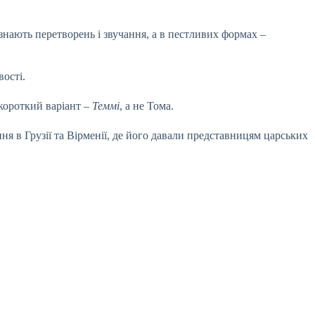
азнають перетворень і звучання, а в пестливих формах –
вості.
 короткий варіант –
Теммі
, а не Тома.
ня в Грузії та Вірменії, де його давали представницям царських