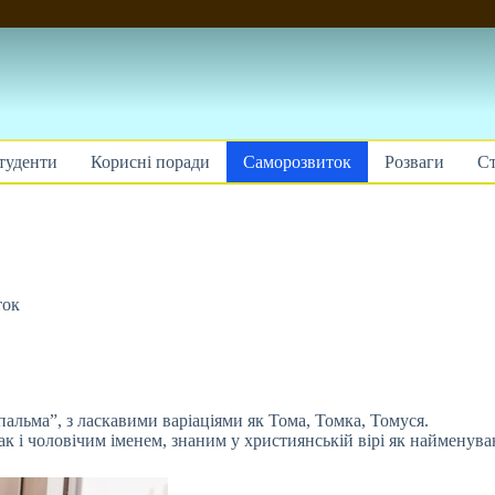
туденти
Корисні поради
Саморозвиток
Розваги
Ст
ток
 пальма”, з ласкавими варіаціями як Тома, Томка, Томуся.
ак і чоловічим іменем, знаним у християнській вірі як найменув