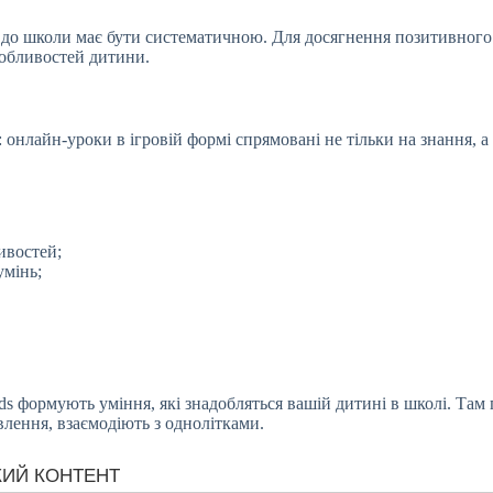
 до школи має бути систематичною. Для досягнення позитивного 
собливостей дитини.
 онлайн-уроки в ігровій формі спрямовані не тільки на знання, а 
ивостей;
умінь;
ids формують уміння, які знадобляться вашій дитині в школі. Та
влення, взаємодіють з однолітками.