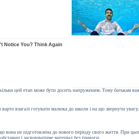
скільки цей етап може бути досить напруженим. Тому батькам важ
арто взагалі готувати малюка до школи і на що звернути увагу, 
о вона не підготовлена до нового періоду свого життя. При цьом
обставин і засвоюватиме матеріал без тривоги.