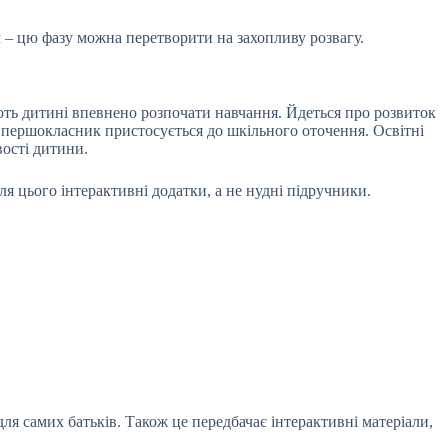
м – цю фазу можна перетворити на захопливу розвагу.
ають дитині впевнено розпочати навчання. Йдеться про розвиток
й першокласник пристосується до шкільного оточення. Освітні
вості дитини.
я цього інтерактивні додатки, а не нудні підручники.
ля самих батьків. Також це передбачає інтерактивні матеріали,