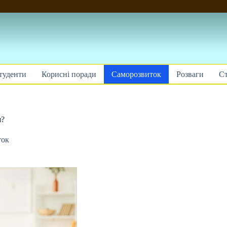
туденти
Корисні поради
Саморозвиток
Розваги
Ст
я?
ток