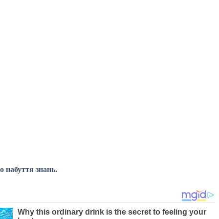
до
набуття знань.