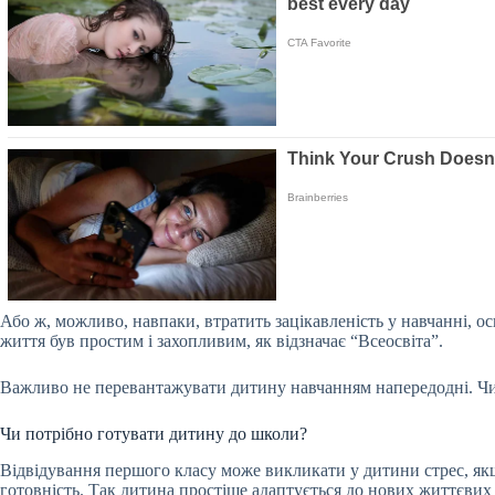
Або ж, можливо, навпаки, втратить зацікавленість у навчанні, о
життя був простим і захопливим, як відзначає “Всеосвіта”.
Важливо не перевантажувати дитину навчанням напередодні. Чи в
Чи потрібно готувати дитину до школи?
Відвідування першого класу може викликати у дитини стрес, якщ
готовність. Так дитина простіше адаптується до нових життєвих 