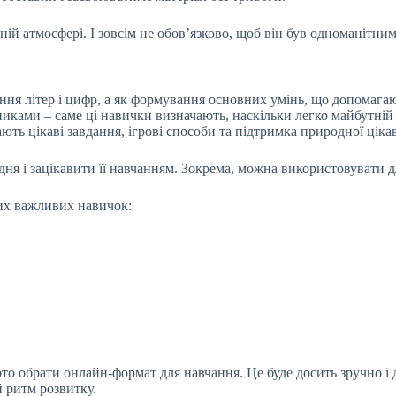
ній атмосфері. І зовсім не обов’язково, щоб він був одноманітни
вання літер і цифр, а як формування основних умінь, що допомаг
сниками – саме ці навички визначають, наскільки легко майбутні
ть цікаві завдання, ігрові способи та підтримка природної ціка
я і зацікавити її навчанням. Зокрема, можна використовувати дл
их важливих навичок:
о обрати онлайн-формат для навчання. Це буде досить зручно і д
й ритм розвитку.