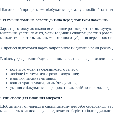
Підготовчий процес може відбуватися вдома, у спокійній та звич
Які уміння повинна освоїти дитина перед початком навчання?
Зараз підготовку до школи все частіше розглядають не як заучу
мислення, уваги, пам’яті, мови та уміння співпрацювати з рове
методи змінюються: замість монотонного зубріння перевагою стаю
У процесі підготовки варто запропонувати дитині новий режим дн
В цілому для дитини буде корисним освоєння перед школою так
розвиток мови та словникового запасу;
логічне і математичне розмірковування;
навички письма і читання;
концентрація уваги, запам’ятовування;
уміння спілкуватися і працювати самостійно та в команді.
Який спосіб для навчання вибрати?
Щоб дитина готувалася в сприятливому для себе середовищі, варт
можливість вчитися в групі і одночасно зберігати індивідуальни