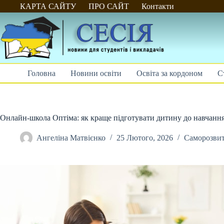
Перейти
КАРТА САЙТУ
ПРО САЙТ
Контакти
до
вмісту
Головна
Новини освіти
Освіта за кордоном
С
Онлайн-школа Оптіма: як краще підготувати дитину до навчанн
Ангеліна Матвієнко
25 Лютого, 2026
Саморозви