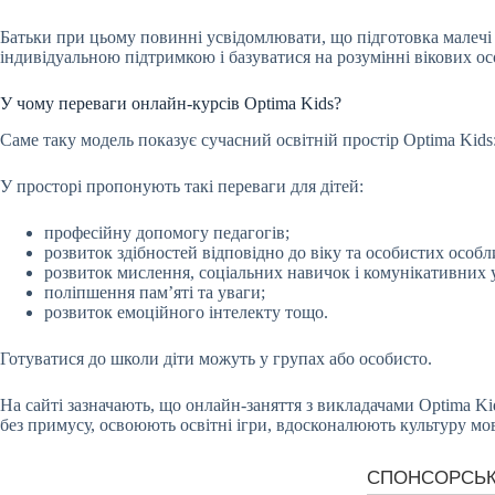
Батьки при цьому повинні усвідомлювати, що підготовка малечі
індивідуальною підтримкою і базуватися на розумінні вікових о
У чому переваги онлайн-курсів Optima Kids?
Саме таку модель показує сучасний освітній простір Optima Kids:
У просторі пропонують такі переваги для дітей:
професійну допомогу педагогів;
розвиток здібностей відповідно до віку та особистих особл
розвиток мислення, соціальних навичок і комунікативних 
поліпшення пам’яті та уваги;
розвиток емоційного інтелекту тощо.
Готуватися до школи діти можуть у групах або особисто.
На сайті зазначають, що онлайн-заняття з викладачами Optima K
без примусу, освоюють освітні ігри, вдосконалюють культуру мо