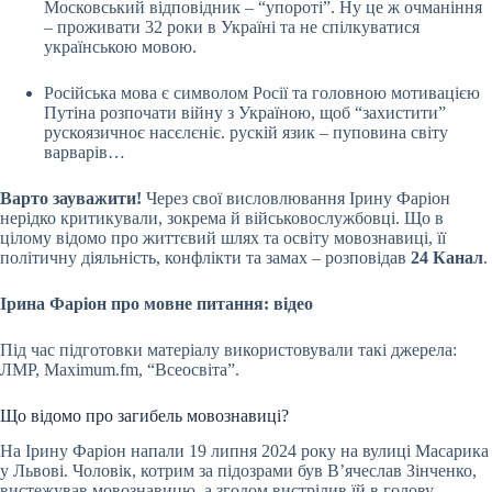
Московський відповідник – “упороті”. Ну це ж очманіння
– проживати 32 роки в Україні та не спілкуватися
українською мовою.
Російська мова є символом Росії та головною мотивацією
Путіна розпочати війну з Україною, щоб “захистити”
рускоязичноє насєлєніє. рускій язик – пуповина світу
варварів…
Варто зауважити!
Через свої висловлювання Ірину Фаріон
нерідко критикували, зокрема й військовослужбовці. Що в
цілому відомо про життєвий шлях та освіту мовознавиці, її
політичну діяльність, конфлікти та замах – розповідав
24 Канал
.
Ірина Фаріон про мовне питання: відео
Під час підготовки матеріалу використовували такі джерела:
ЛМР, Maximum.fm, “Всеосвіта”.
Що відомо про загибель мовознавиці?
На Ірину Фаріон напали 19 липня 2024 року на вулиці Масарика
у Львові. Чоловік, котрим за підозрами був В’ячеслав Зінченко,
вистежував мовознавицю, а згодом вистрілив їй в голову.