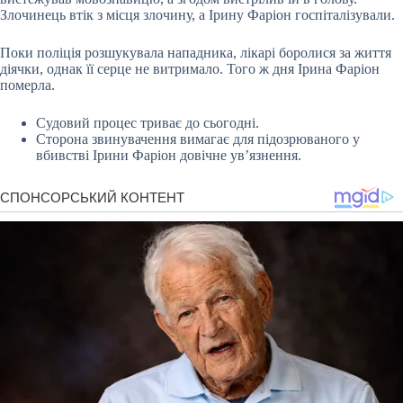
Злочинець втік з місця злочину, а Ірину Фаріон госпіталізували.
Поки поліція розшукувала нападника, лікарі боролися за життя
діячки, однак її серце не витримало. Того ж дня Ірина Фаріон
померла.
Судовий процес триває до сьогодні.
Сторона звинувачення вимагає для підозрюваного у
вбивстві Ірини Фаріон довічне ув’язнення.