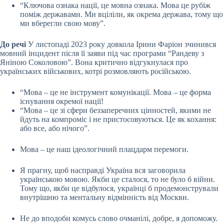
“Ключова ознака нації, це мовна ознака. Мова це рубіж
поміж державами. Ми вціліли, як окрема держава, тому що
ми вберегли свою мову”.
До речі
У листопаді 2023 року довкола Ірини Фаріон зчинився
мовний інцидент після її заяви під час програми “Рандеву з
Яніною Соколовою”. Вона критично відгукнулася про
українських військових, котрі розмовляють російською.
“Мова – це не інструмент комунікації. Мова – це форма
існування окремої нації!
“Мова – це зі сфери беззаперечних цінностей, якими не
йдуть на компроміс і не пристосовуються. Це як кохання:
або все, або нічого”.
Мова – це наш ідеологічний плацдарм перемоги.
Я прагну, щоб насправді Україна вся заговорила
українською мовою. Якби це сталося, то не було б війни.
Тому що, якби це відбулося, українці б продемонстрували
внутрішню та ментальну відмінність від Москви.
Не до вподоби комусь слово очманілі, добре, я допоможу.