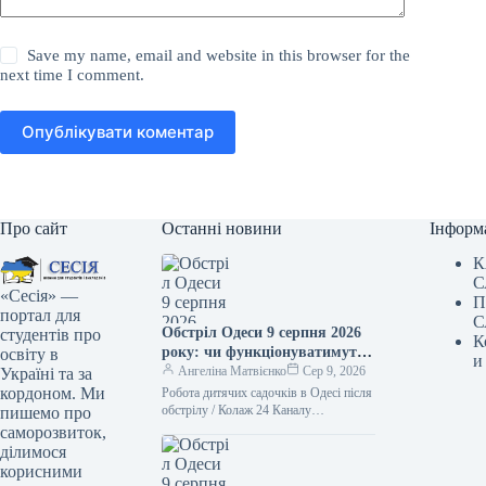
Save my name, email and website in this browser for the
next time I comment.
Опублікувати коментар
Про сайт
Останні новини
Інформ
К
С
«Сесія» —
П
портал для
С
Обстріл Одеси 9 серпня 2026
студентів про
К
року: чи функціонуватимуть
освіту в
и
дитячі садки за відсутності
Ангеліна Матвієнко
Сер 9, 2026
Україні та за
електрики та водопостачання
кордоном. Ми
Робота дитячих садочків в Одесі після
обстрілу / Колаж 24 Каналу
пишемо про
(ілюстративний) Внаслідок потужної
саморозвиток,
атаки Росії на Одесу 9 серпня,…
ділимося
корисними