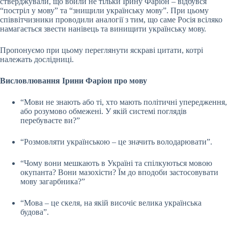
стверджували, що вбили не тільки Ірину Фаріон – відбувся
“постріл у мову” та “знищили українську мову”. При цьому
співвітчизники проводили аналогії з тим, що саме Росія всіляко
намагається звести нанівець та винищити українську мову.
Пропонуємо при цьому переглянути яскраві цитати, котрі
належать дослідниці.
Висловлювання Ірини Фаріон про мову
“Мови не знають або ті, хто мають політичні упередження,
або розумово обмежені. У якій системі поглядів
перебуваєте ви?”
“Розмовляти українською – це значить володарювати”.
“Чому вони мешкають в Україні та спілкуються мовою
окупанта? Вони мазохісти? Їм до вподоби застосовувати
мову загарбника?”
“Мова – це скеля, на якій височіє велика українська
будова”.