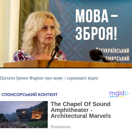
Цитати Ірини Фаріон про мову / скриншот відео